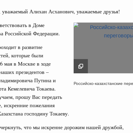
, уважаемый Алихан Асханович, уважаемые друзья!
ветствовать в Доме
ва Российской Федерации.
Кален
оходит в развитие
ре научных исследований и разработок
тей, которые были
нь премий, лауреаты которых освобождаются
6 мая в Москве в ходе
ПН
наших президентов –
978
ладимировича Путина и
Российско-казахстан
Российско-казахстанские пер
переговоры
та Кемелевича Токаева.
логий
3
30 мая 2022
учаем, прошу Вас передать
по итогам XI конференции «Цифровая
»
е, искренние пожелания
10
азахстана господину Токаеву.
ссовый спорт
17
гтярёв поздравили россиян с Днём
дчеркнуть, что мы искренне дорожим нашей дружбой,
24