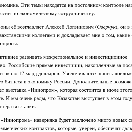
ортивной инфраструктуры построили и
номике. Эти темы находятся на постоянном контроле н
урным кредитам
ссии по экономическому сотрудничеству.
оны её возглавляет Алексей Логвинович (
Оверчук
), он 
ия госпрограмм повысит эффективность
азахстанскими коллегами и докладывает мне о том, какие 
Email
вопросы.
реда
ик» завершил строительство и реконструкцию
ктивнее развивать межрегиональное и инвестиционное
во. Российские прямые инвестиции, накопленные за пос
ли около 17 млрд долларов. Увеличиваются капиталовло
идация их последствий
ние правкомиссии по ликвидации последствий
го бизнеса в экономику России. Дополнительные возмож
ском проливе
оет выставка «Иннопром», которая состоится в июле этого
е. И мы очень рады, что Казахстан выступает в этом году
азование
тнёра выставки.
 рекорд по числу заявлений от абитуриентов
екта «Профессионалитет»
 «Иннопрома» наверняка будет заключено много новых с
юз. Интеграция на пространстве СНГ
оммерческих контрактов, которые, уверен, обеспечат дал
о итогам заседания Евразийского