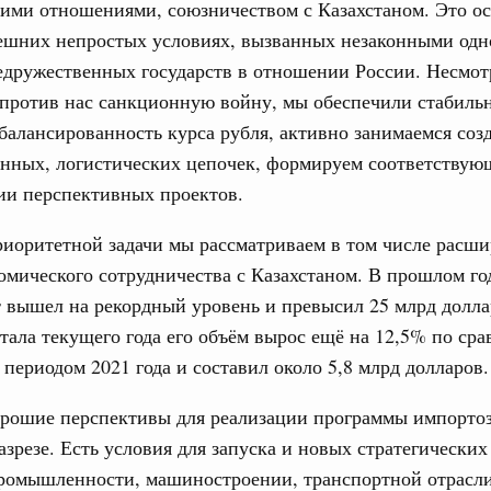
кими отношениями, союзничеством с Казахстаном. Это о
ческие организации. Добровольчество и волонтёрство.
ешних непростых условиях, вызванных незаконными од
31
едружественных государств в отношении России. Несмот
онтёров-медиков с 10-летием
против нас санкционную войну, мы обеспечили стабиль
а Татьяна Голикова поздравила участников
С помощь
балансированность курса рубля, активно занимаемся со
 «Волонтёры-медики» с 10-летним юбилеем.
осуществ
Для поиск
енных, логистических цепочек, формируем соответствую
Вчера
сервисо
ии перспективных проектов.
реда
Выбра
риоритетной задачи мы рассматриваем в том числе расш
ие комиссии Всероссийского конкурса лучших
пери
ды
омического сотрудничества с Казахстаном. В прошлом г
Архи
 вышел на рекордный уровень и превысил 25 млрд долла
ологий
ртала текущего года его объём вырос ещё на 12,5% по ср
авцов поздравили российскую сборную с
иаде по искусственному интеллекту
периодом 2021 года и составил около 5,8 млрд долларов.
Подпи
политики
рошие перспективы для реализации программы импорто
скую область
Ежеднев
азрезе. Есть условия для запуска и новых стратегически
ромышленности, машиностроении, транспортной отрасли,
Email
и. Межбюджетные отношения