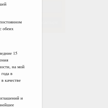
ашей
в постоянном
Подписаться
с обеих
ледние 15
Подписаться
жения
ности, на мой
 года в
 в качестве
оглашений и
ьнейшее