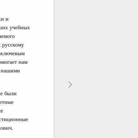
ки и
сших учебных
аемого
 русскому
я ключевым
омогает нам
у нашими
ые были
ретные
ше
естиционные
ович.