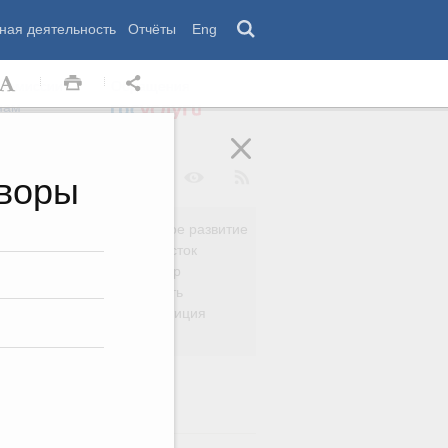
ная деятельность
Отчёты
Eng
 комиссии
Обращения
нам
оворы
Региональное развитие
да
Дальний Восток
вязь
Россия и мир
Безопасность
сть
Право и юстиция
яйство