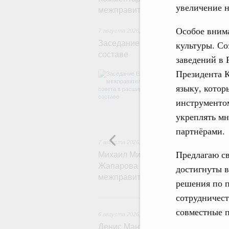
увеличение н
межправительственного совета
Особое внима
7 августа 2026
,
Евразийский экономический со
культуры. Со
Заседание Евразийского межправ
составе
заведений в 
Президента 
В повестке зас
числе соверше
языку, котор
регулирования 
инструменто
обеспечение п
железнодорожн
укреплять м
рынка.
партнёрами.
7 августа 2026
,
Евразийский экономический со
Предлагаю св
Михаил Мишустин принял участие
Жапарова с главами делегаций – 
достигнуты в
межправительственного совета
решения по п
сотрудничест
6 
совместные 
6 августа 2026
,
Общие вопросы промышленной 
Денис Мантуров провёл заседани