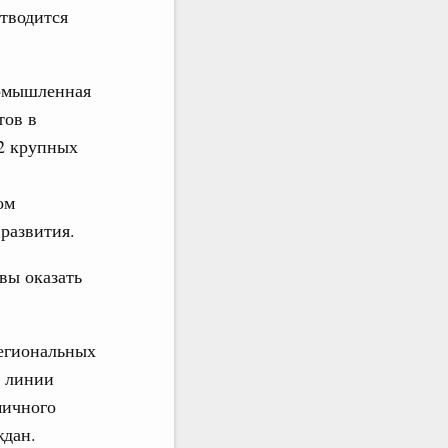
отводится
ромышленная
тов в
22 крупных
ом
развития.
вы оказать
региональных
 линии
мичного
ждан.