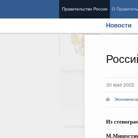
Правительство России
О Правитель
Новости
Председател
Вице-премь
Росси
Де
Работа Правительства
Здо
Обр
30 мая 2022
Кул
Об
Экономическ
Гос
Из стеногра
Стратегии
Государственные пр
М.Мишустин