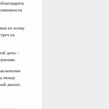
облагодарить
возможности
вия по всему
треч на
ной даты –
транами.
заключения
од между
ый диалог,
ов наших