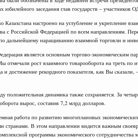
ах юбилейного заседания глав государств – участников О
о Казахстана настроено на углубление и укрепление вз
ва с Российской Федерацией по всем направлениям. Пер
 по дальнейшему наращиванию взаимной торговли и инв
Федерация является основным торгово-экономическим па
Мы отмечали рост взаимного товарооборота на треть по и
а и достижение рекордного показателя, как Вы cказали, 
ду положительная динамика также сохраняется. За четыр
оборота вырос, составив 7,2 млрд долларов.
емная работа по развитию многоплановых экономических
и странами. В этом направлении видится важным своев
комплексной программы экономического сотрудничества 