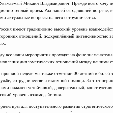
Уважаемый Михаил Владимирович! Прежде всего хочу п
ционно тёплый приём. Рад нашей сегодняшней встрече, 
тельства
ами актуальные вопросы нашего сотрудничества.
иальных объектов федерального значения
о заказчика»
Россия имеют традиционно высокий уровень взаимодейст
сторонних отношений, подкреплённый интенсивностью вс
труктура для жизни»
ях.
орожных участков, ведущих к спортивным
о нацпроекту «Инфраструктура для жизни»
ду все наши мероприятия проходят на фоне знаменатель
тановления дипломатических отношений между нашими с
вцов и руководитель Росмолодёжи Григорий
ов проекта «Кольцо открытий»
а прошлой неделе мы также отметили 30-летний юбилей 
ружбе, сотрудничестве и взаимной помощи. За этот пери
юз. Интеграция на пространстве СНГ
нами налажен устойчивый, доверительный, конструктивн
тельственного совета в узком составе
1
сокий уровень взаимодействия.
иентиры для поступательного развития стратегического
Показать еще
ва были обозначены в ходе недавней встречи президент