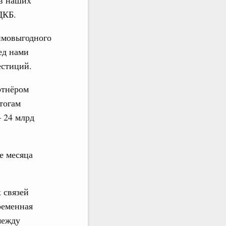
ДКБ.
аимовыгодного
ед нами
естиций.
ртнёром
тогам
– 24 млрд
е месяца
 связей
ременная
между