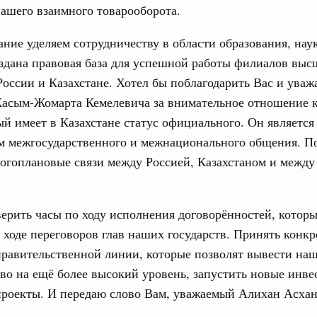
ашего взаимного товарооборота.
ние уделяем сотрудничеству в области образования, нау
юз. Интеграция на пространстве СНГ
здана правовая база для успешной работы филиалов вы
ительственного совета в расширенном
России и Казахстане. Хотел бы поблагодарить Вас и уваж
Касым-Жомарта Кемелевича за внимательное отношение к
едания актуальные задачи углубления интеграции, в том
нствование кооперации в области таможенного
ый имеет в Казахстане статус официального. Он являетс
и администрирования, развитие электронной торговли,
м межгосударственного и межнационального общения. П
родовольственной безопасности, цифровизация грузовых
ых перевозок, формирование общего финансового
ногоплановые связи между Россией, Казахстаном и межд
юз. Интеграция на пространстве СНГ
ерить часы по ходу исполнения договорённостей, котор
 во встрече Президента Киргизии Садыра
участников заседания Евразийского
 ходе переговоров глав наших государств. Принять конк
равительственной линии, которые позволят вывести на
во на ещё более высокий уровень, запустить новые инв
августа, четверг
проекты. И передаю слово Вам, уважаемый Алихан Асхан
политики
е Правительственной комиссии по