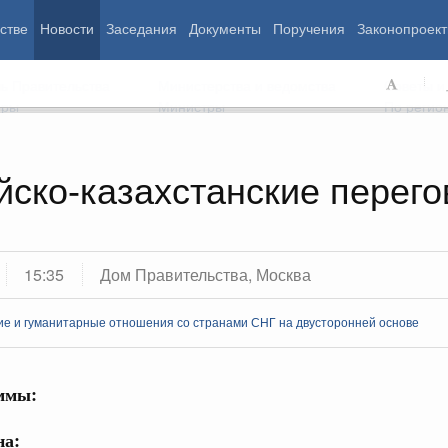
стве
Новости
Заседания
Документы
Поручения
Законопроект
ь Правительства
Министерства и ведомства
Советы и
еры
Министры
По регио
йско-казахстанские перег
мография
Занятость и труд
Экология
ровье
Технологическое развитие
Жильё и горо
азование
Экономика. Регулирование
Транспорт и с
15:35
Дом Правительства, Москва
ьтура
Финансы
Энергетика
щество
Социальные услуги
Промышленно
ие и гуманитарные отношения со странами СНГ на двусторонней основе
ударство
Сельское хоз
ммы:
ограммы
Национальные проекты
а: