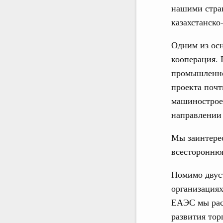
нашими стран
казахстанско
Одним из ос
кооперация. 
промышленной
проекта почт
машинострое
направлении 
Мы заинтерес
всесторонню
Помимо двуст
организация
ЕАЭС мы рас
развития тор