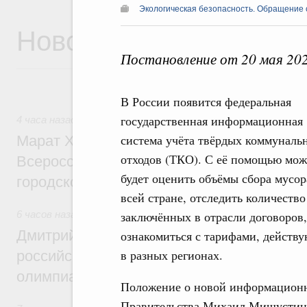
Экологическая безопасность. Обращение 
Новости
Постановление от 20 мая 20
В России появится федеральная
государственная информационная
4 часа назад
,
Экономика городов. Городская среда
система учёта твёрдых коммуналь
Марат Хуснуллин провёл заседание ком
отходов (ТКО). С её помощью мо
Всероссийского конкурса лучших проект
будет оценить объёмы сбора мусор
городской среды
всей стране, отследить количество
6 часов назад
,
Отрасль информационных технологий
заключённых в отрасли договоров,
Дмитрий Чернышенко и Сергей Кравцов 
ознакомиться с тарифами, дейст
в разных регионах.
российскую сборную с победой на Межд
олимпиаде по искусственному интеллект
Положение о новой информационн
Правительства Михаил Мишустин.