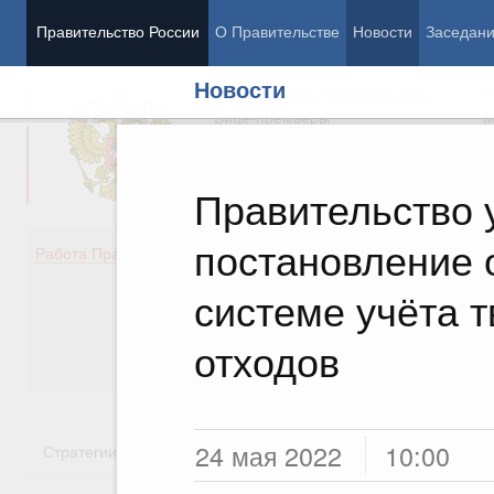
Правительство России
О Правительстве
Новости
Заседан
Новости
Председатель Правительства
М
Вице-премьеры
М
Правительство 
постановление
Демография
Занято
Работа Правительства
Здоровье
Технол
Образование
Эконом
системе учёта 
Культура
Финан
Общество
Социал
отходов
Государство
24 мая 2022
10:00
Стратегии
Государственные программы
Национальн