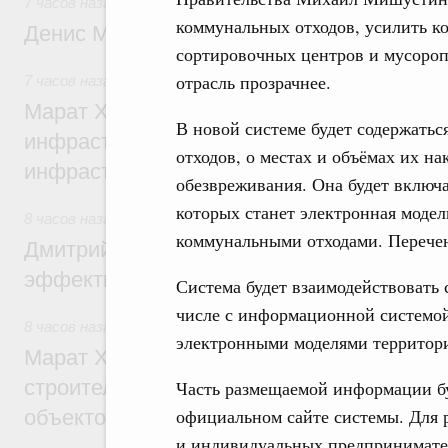
7 часов назад
,
Общие вопросы промышленной политики
коммунальных отходов, усилить ко
Денис Мантуров посетил Ярославскую о
сортировочных центров и мусороп
отрасль прозрачнее.
7 часов назад
,
Бюджеты субъектов Федерации. Межбюдже
Марат Хуснуллин: 15 объектов спортивн
В новой системе будет содержать
инфраструктуры построили и обновили б
отходов, о местах и объёмах их на
инфраструктурным кредитам
обезвреживания. Она будет включа
которых станет электронная моде
8 часов назад
,
Развитие сельских территорий
коммунальными отходами. Перече
Дмитрий Патрушев: Синхронизация госп
эффективность поддержки сельских тер
Система будет взаимодействовать 
числе с информационной системо
8 часов назад
,
Экономика городов. Городская среда
электронными моделями территори
Марат Хуснуллин: «Единый заказчик» з
строительство и реконструкцию более 3
Часть размещаемой информации бу
официальном сайте системы. Для
объектов
и индивидуальных предпринимател