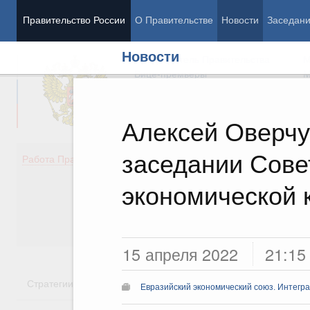
Правительство России
О Правительстве
Новости
Заседан
Новости
Председатель Правительства
М
Вице-премьеры
М
Алексей Оверчу
заседании Сове
Демография
Занято
Работа Правительства
Здоровье
Технол
Образование
Эконом
экономической 
Культура
Финан
Общество
Социал
Государство
15 апреля 2022
21:15
Стратегии
Государственные программы
Национальн
Евразийский экономический союз. Интегр