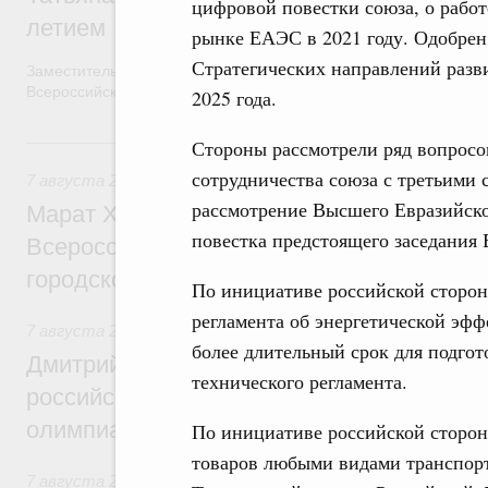
цифровой повестки союза, о рабо
летием
рынке ЕАЭС в 2021 году. Одобрен
Стратегических направлений разв
Заместитель Председателя Правительства Татьяна Голикова п
Всероссийского общественного движения «Волонтёры-медики»
2025 года.
7 августа, пятница
Стороны рассмотрели ряд вопросо
сотрудничества союза с третьими 
7 августа 2026
,
Экономика городов. Городская среда
рассмотрение Высшего Евразийско
Марат Хуснуллин провёл заседание ком
повестка предстоящего заседания 
Всероссийского конкурса лучших проект
городской среды
По инициативе российской сторон
регламента об энергетической эф
7 августа 2026
,
Отрасль информационных технологий
более длительный срок для подгот
Дмитрий Чернышенко и Сергей Кравцов 
технического регламента.
российскую сборную с победой на Межд
олимпиаде по искусственному интеллект
По инициативе российской сторон
товаров любыми видами транспорт
7 августа 2026
,
Общие вопросы промышленной политики