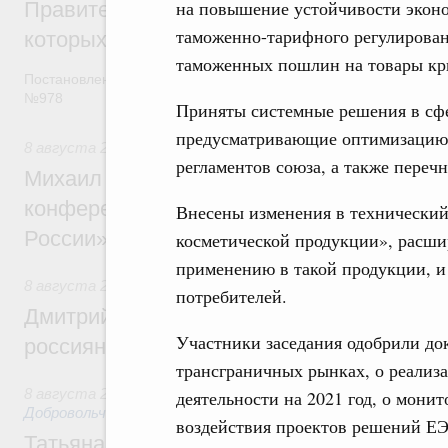
на повышение устойчивости эконо
Правительство расширило перечень пре
таможенно-тарифного регулирован
которых освобождаются от НДФЛ
таможенных пошлин на товары кр
Постановление от 5 августа 2026 года
№978
Приняты системные решения в сфе
предусматривающие оптимизацию 
8 августа 2026
,
Отрасль информационных технологий
регламентов союза, а также переч
Михаил Мишустин дал поручения по итог
конференции «Цифровая индустрия пр
Внесены изменения в технический
России»
косметической продукции», расш
применению в такой продукции, 
8 августа 2026
,
Спорт высших достижений и массовый сп
потребителей.
Дмитрий Чернышенко и Михаил Дегтярёв
Участники заседания одобрили до
россиян с Днём физкультурника
трансграничных рынках, о реали
8 августа 2026
,
Социальные инновации. Некоммерческие ор
деятельности на 2021 год, о мони
Добровольчество и волонтёрство. Благотворительност
воздействия проектов решений ЕЭК
Татьяна Голикова поздравила волонтёров