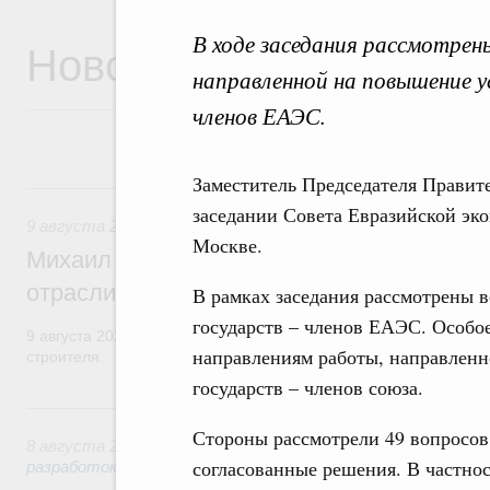
В ходе заседания рассмотре
Новости
направленной на повышение у
членов ЕАЭС.
Заместитель Председателя Правит
9 августа, воскресенье
заседании Совета Евразийской эко
9 августа 2026
,
Регулирование в сфере строительства
Москве.
Михаил Мишустин поздравил работников
отрасли с профессиональным празднико
В рамках заседания рассмотрены 
государств – членов ЕАЭС. Особо
9 августа 2026 года отмечается профессиональный праздник –
направлениям работы, направлен
строителя.
государств – членов союза.
8 августа, суббота
Стороны рассмотрели 49 вопросов
8 августа 2026
,
Государственная политика в сфере научны
согласованные решения. В частнос
разработок