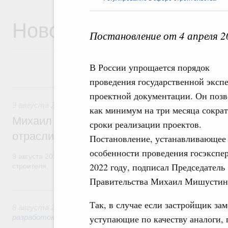
Новости
Постановление от 4 апреля 
В России упрощается порядок
проведения государственной эксп
9 августа, воскресенье
проектной документации. Он позв
9 августа 2026
,
Регулирование в сфере строительства
как минимум на три месяца сокра
Михаил Мишустин поздравил работников
сроки реализации проектов.
отрасли с профессиональным празднико
Постановление, устанавливающее
особенности проведения госэкспе
9 августа 2026 года отмечается профессиональный праздник –
2022 году, подписал Председатель
строителя.
Правительства Михаил Мишустин
8 августа, суббота
Так, в случае если застройщик за
8 августа 2026
,
Государственная политика в сфере научны
разработок
уступающие по качеству аналоги, 