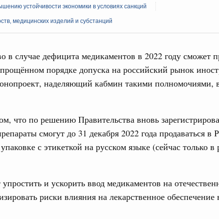
шению устойчивости экономики в условиях санкций
ств, медицинских изделий и субстанций
о в случае дефицита медикаментов в 2022 году сможет 
упрощённом порядке допуска на российский рынок инос
Кален
конопроект, наделяющий кабмин такими полномочиями, 
оюз. Интеграция на пространстве СНГ
тельственного совета в узком составе
ПН
ежными странами (кроме СНГ) на двусторонней основе
том, что по решению Правительства вновь зарегистриров
 встречу с Министром промышленности,
репараты смогут до 31 декабря 2022 года продаваться в 
рана Мохаммадом Атабаком
упаковке с этикеткой на русском языке (сейчас только в
3
0 маршрутов научно-популярного туризма в
10
ятилетия науки и технологий
 упростить и ускорить ввод медикаментов на отечествен
изировать риски влияния на лекарственное обеспечение
17
тношения со странами СНГ на двусторонней основе
 работе VIII Российско-Киргизского
24