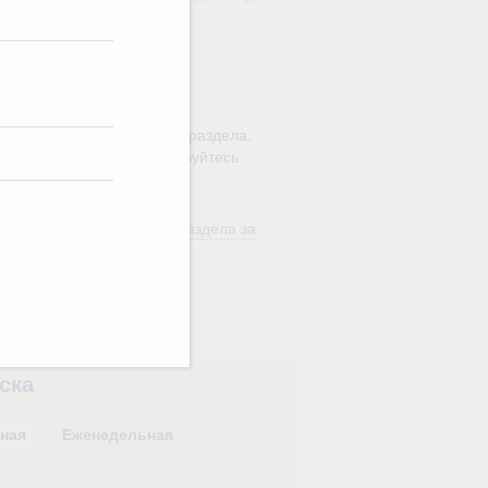
ю этого календаря поиск
ляется в рамках текущего раздела.
а по всему сайту воспользуйтесь
м
"Поиск"
ть материалы текущего раздела за
од
в
ска
ная
Еженедельная