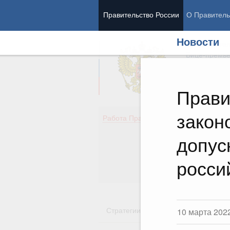
Правительство России
О Правитель
Новости
Председател
Вице-премь
Прави
закон
Де
Работа Правительства
Здо
Обр
допус
Кул
Об
росси
Гос
Стратегии
Государственные пр
10 марта 202