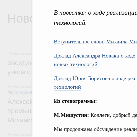
В повестке: о ходе реализаци
Новости
технологий.
Вступительное слово Михаила М
2 часа назад
,
Евразийский экономический союз. Интеграци
Доклад Александра Новака о ходе
Заседание Евразийского межправительст
новых технологий
узком составе
Доклад Юрия Борисова о ходе реа
технологий
3 часа назад
,
Экономические отношения с зарубежными стр
двусторонней основе
Из стенограммы:
Алексей Оверчук провёл рабочую встреч
промышленности, недропользования и т
М.Мишустин:
Коллеги, добрый де
Мохаммадом Атабаком
Мы продолжаем обсуждение реали
3 часа назад
,
Внутренний и въездной туризм