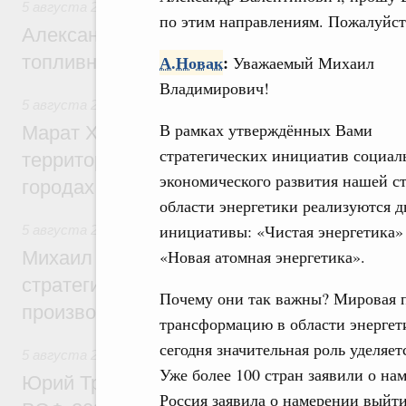
5 августа 2026
,
Оборот бензина и дизельного топлива
по этим направлениям. Пожалуйст
Александр Новак провёл совещание по с
топливном рынке
А.Новак
:
Уважаемый Михаил
Владимирович!
5 августа 2026
,
Жилищная политика, рынок жилья
В рамках утверждённых Вами
Марат Хуснуллин: Первые проекты компл
стратегических инициатив социал
территорий в Донбассе и Новороссии бу
экономического развития нашей с
городах ДНР
области энергетики реализуются д
инициативы: «Чистая энергетика»
5 августа 2026
,
Вопросы производительности труда и по
«Новая атомная энергетика».
Михаил Мишустин дал поручения по ито
стратегической сессии, посвящённой п
Почему они так важны? Мировая п
производительности труда
трансформацию в области энергети
сегодня значительная роль уделяе
5 августа 2026
,
Общие вопросы развития ДФО
Уже более 100 стран заявили о на
Юрий Трутнев: Опубликована программа
Россия заявила о намерении выйти