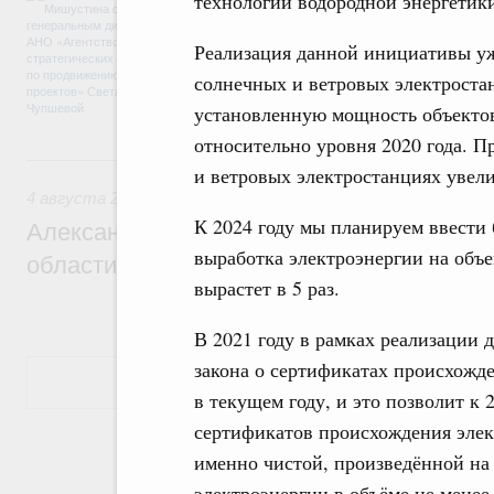
технологий водородной энергетик
достижения национальных целей развития,
проектов по улучшению инвестиционного к
Реализация данной инициативы уж
программы стандарта общественного капит
экономики. Также речь шла о проектах в 
солнечных и ветровых электростан
экологии. Отдельно обсуждались вопросы
установленную мощность объекто
ЕАЭС.
относительно уровня 2020 года. П
4 августа, вторник
и ветровых электростанциях увел
4 августа 2026
К 2024 году мы планируем ввести 
Александр Новак встретился с губернат
выработка электроэнергии на объ
области Андреем Чибисом
вырастет в 5 раз.
В 2021 году в рамках реализации 
закона о сертификатах происхожд
Показать еще
в текущем году, и это позволит к 
сертификатов происхождения элек
именно чистой, произведённой на
электроэнергии в объёме не менее