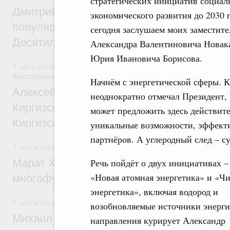
стратегических инициатив социал
Дмитрий Чернышенко: Порядка 110 марш
экономического развития до 2030 г
популярного туризма в 35 регионах созд
сегодня заслушаем моих заместите
Десятилетия науки и технологий
Александра Валентиновича Новак
Юрия Ивановича Борисова.
4 часа назад
,
Экономические и гуманитарные отношения с
двусторонней основе
Начнём с энергетической сферы. К
Алексей Оверчук принял участие в работе
неоднократно отмечал Президент,
Киргизского экономического форума и XII
может предложить здесь действит
Киргизской межрегиональной конференц
уникальные возможности, эффекти
партнёров. А углеродный след – с
5 часов назад
,
Дорожное хозяйство
Марат Хуснуллин: На двух скоростных т
Речь пойдёт о двух инициативах –
«Новая атомная энергетика» и «Чи
многофункциональные зоны дорожного с
энергетика», включая водород и
6 часов назад
,
Технологическое развитие. Инновации
возобновляемые источники энерги
Михаил Мишустин дал поручения по ито
направления курирует Александр