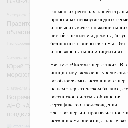
ВЭФ-2026
Во многих регионах нашей страны 
5 августа 2026
,
Национальный проект «Экологическое бла
прорывных низкоуглеродных сегме
Правительство увеличило объём финанс
и повысить качество жизни наших 
области в рамках федерального проекта
чистой энергии мы должны, безусл
безопасность энергосистемы. Это
Распоряжение от 3 августа 2026 года №2067-р
и посвящены наши инициативы.
5 августа 2026
,
Арктическая деятельность
Начну с «Чистой энергетики». В э
Юрий Трутнев: Дноуглубительный флот 
инициативу включены увеличение
морского пути будет создан
возобновляемых источников энерг
нашем энергетическом балансе, со
5 августа 2026
,
Деловая среда. Развитие конкуренции
российской системы обращения
Встреча Михаила Мишустина с генераль
сертификатов происхождения
АНО «Агентство стратегических инициат
электроэнергии, произведённой ч
продвижению новых проектов» Светлан
источниками энергии, а также раз
Обсуждались ключевые направления рабо