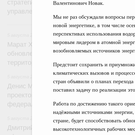
стратегической сессии о совершенствов
Валентинович Новак.
управления научно-технологическим раз
Мы не раз обсуждали вопросы пер
новой энергетике, в том числе ос
Вчера
перспективах использования водоро
5 августа 2026
,
Жилищно-коммунальное хозяйство
мировым лидером в атомной энерге
Марат Хуснуллин: Более 4,3 тыс. объек
возобновляемых источников энерги
обновлено в России при участии Фонда 
территорий
Предстоит сохранить и приумнож
климатических вызовов и процессо
5 августа 2026
,
Инструменты развития территорий. ОЭЗ.
стран объявили о планах перехода
Денис Мантуров провёл совещание по р
поставил задачу по реализации это
проектов института кураторства в Ураль
Работа по достижению такого ори
федеральном округе
надёжными источниками энергии, 
5 августа 2026
,
Молодёжная политика
стране, будет способствовать обн
Дмитрий Чернышенко: Всемирный фести
высокотехнологичных рабочих мес