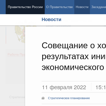
Правительство России
О Правительстве
Новости
Заседан
Новости
Председатель Правительства
М
Вице-премьеры
М
Совещание о хо
результатах ин
Демография
Занято
Работа Правительства
Здоровье
Технол
Образование
Эконом
экономического 
Культура
Финан
Общество
Социал
Государство
11 февраля 2022
15:
Стратегии
Государственные программы
Национальн
Стратегическое планирование