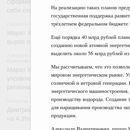
сформировал целое сообщество людей, 
На реализацию таких планов преду
себя ответственность за будущее
государственная поддержка развит
трёхлетнем федеральном бюджете 
5 августа 2026
,
Национальный проект «Инфраструктура д
Марат Хуснуллин: Ввод нежилых зданий 
Ещё порядка 40 млрд рублей план
вырос почти на треть
созданию новой атомной энергети
выделить около 56 млрд рублей из
5 августа 2026
,
Земельные отношения. Кадастровая сист
Оценочная деятельность
Мы рассчитываем, что это позволи
Марат Хуснуллин: По решению правкоми
мировом энергетическом рынке. У
управление «ДОМ.РФ» перейдёт более 16
солнечной и ветровой генерации. 
регионах
энергетического машиностроения, 
производству водорода. Создание
5 августа 2026
,
Внутренний и въездной туризм
для наращивания производства эк
Дмитрий Чернышенко: Внутренний туриз
продукции.
на 4,3%, въездной – на 20,1%
Александр Валентинович, прошу Ва