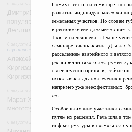
Помимо этого, на семинаре говори
6 августа 2026
,
Внутренний и въездной туризм
Дмитрий Чернышенко: Порядка 110 марш
развитии индивидуального жилищн
земельных участков. По словам г
популярного туризма в 35 регионах созд
в регионе очень динамично идёт с
Десятилетия науки и технологий
1 кв. м на человека. «Тем не мене
6 августа 2026
,
Экономические и гуманитарные отношения
семинаре, очень важны. Для нас б
двусторонней основе
расселением аварийного и ветхог
Алексей Оверчук принял участие в работе
расширении такого инструмента, к
Киргизского экономического форума и XII
своевременно приняли, сейчас он 
Киргизской межрегиональной конференц
использован для вовлечения в ре
например уже неэффективных, б
6 августа 2026
,
Дорожное хозяйство
он.
Марат Хуснуллин: На двух скоростных т
многофункциональные зоны дорожного с
Особое внимание участники семи
путям их решения. Речь шла в то
6 августа 2026
,
Технологическое развитие. Инновации
инфраструктуры и возможностях 
Михаил Мишустин дал поручения по ито