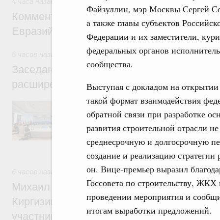
4 часа назад
,
Евразийский экономический союз. Интеграци
Файзуллин, мэр Москвы Сергей С
Комментарий Алексея Оверчука по итога
а также главы субъектов Российск
Евразийского межправительственного со
Федерации и их заместители, кур
федеральных органов исполнительн
6 часов назад
,
Евразийский экономический союз. Интеграц
сообщества.
Заседание Евразийского межправительст
расширенном составе
Выступая с докладом на открытии
такой формат взаимодействия фед
В повестке заседания актуальные задачи 
обратной связи при разработке о
числе совершенствование кооперации в о
регулирования и администрирования, разв
развития строительной отрасли не
обеспечение продовольственной безопасн
железнодорожных перевозок, формирован
среднесрочную и долгосрочную пе
рынка.
создание и реализацию стратегии 
он. Вице-премьер выразил благод
6 часов назад
,
Евразийский экономический союз. Интеграц
Госсовета по строительству, ЖКХ 
Михаил Мишустин принял участие во вст
проведении мероприятия и сообщил
Киргизии Садыра Жапарова с главами де
итогам выработки предложений.
участников заседания Евразийского