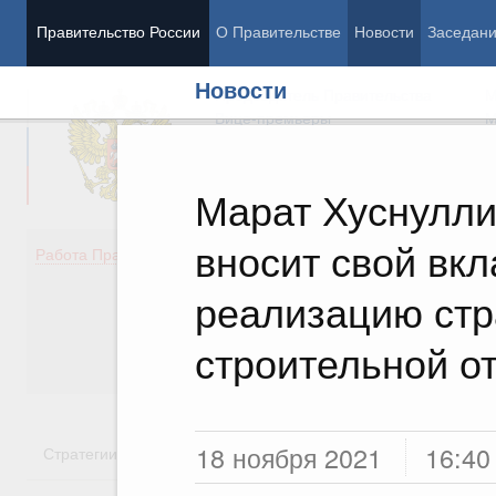
Правительство России
О Правительстве
Новости
Заседан
Новости
Председатель Правительства
М
Вице-премьеры
М
Марат Хуснулли
вносит свой вкл
Демография
Занято
Работа Правительства
Здоровье
Технол
Образование
Эконом
реализацию стр
Культура
Финан
Общество
Социал
строительной о
Государство
18 ноября 2021
16:40
Стратегии
Государственные программы
Национальн