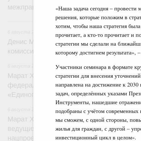
межправительственного совета
«Наша задача сегодня – провести
решения, которые положим в страт
Вчера
хотим, чтобы наша стратегия была
6 августа 2026
,
Общие вопросы промышленной политики
прочитает, а кто-то прочитает и п
Денис Мантуров провёл заседание Прав
стратегии мы сделали на ближайши
комиссии по промышленности
которому достигнем результата», 
Участники семинара в формате кр
6 августа 2026
,
Регулирование в сфере строительства
Марат Хуснуллин: Более 130 социальных
стратегии для внесения уточнений
направлена на достижение к 2030 
федерального значения построено под к
задач, определённых указами През
«Единого заказчика»
Инструменты, нашедшие отражение
6 августа 2026
,
Национальный проект «Инфраструктура д
подобраны с учётом современных 
Марат Хуснуллин: Порядка 200 дорожных
мы сможем, с одной стороны, пов
ведущих к спортивным объектам, обновят
жилья для граждан, с другой – упр
инвестиционный цикл в целом».
нацпроекту «Инфраструктура для жизни