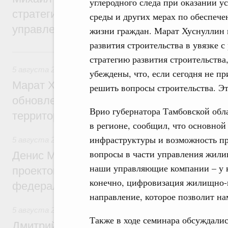
углеродного следа при оказании 
стратегической сессии о совершенствов
среды и других мерах по обеспеч
управления научно-технологическим раз
жизни граждан. Марат Хуснуллин 
развития строительства в увязке 
5 августа, среда
стратегию развития строительств
5 августа 2026
,
Жилищно-коммунальное хозяйство
убеждены, что, если сегодня не п
Марат Хуснуллин: Более 4,3 тыс. объек
решить вопросы строительства. Эт
обновлено в России при участии Фонда 
Врио губернатора Тамбовской обла
территорий
в регионе, сообщил, что основной
инфраструктуры и возможность пр
5 августа 2026
,
Инструменты развития территорий. ОЭЗ.
вопросы в части управления жили
Денис Мантуров провёл совещание по р
наши управляющие компании – у ко
проектов института кураторства в Ураль
конечно, цифровизация жилищно-к
федеральном округе
направление, которое позволит на
5 августа 2026
,
Молодёжная политика
Также в ходе семинара обсуждали
Дмитрий Чернышенко: Всемирный фести