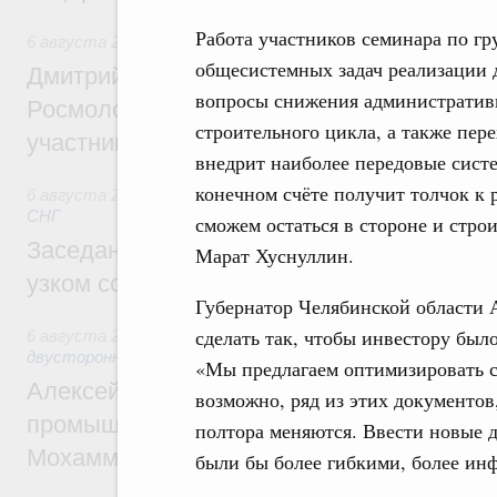
Работа участников семинара по г
6 августа 2026
,
Молодёжная политика
общесистемных задач реализации 
Дмитрий Чернышенко, Сергей Кравцов и
вопросы снижения административ
Росмолодёжи Григорий Гуров поприветс
строительного цикла, а также пер
участников проекта «Кольцо открытий»
внедрит наиболее передовые сист
конечном счёте получит толчок к 
6 августа 2026
,
Евразийский экономический союз. Интегр
СНГ
сможем остаться в стороне и стро
Заседание Евразийского межправительст
Марат Хуснуллин.
узком составе
Губернатор Челябинской области А
сделать так, чтобы инвестору был
6 августа 2026
,
Экономические отношения с зарубежными 
двусторонней основе
«Мы предлагаем оптимизировать с
Алексей Оверчук провёл рабочую встреч
возможно, ряд из этих документов
промышленности, недропользования и т
полтора меняются. Ввести новые д
Мохаммадом Атабаком
были бы более гибкими, более ин