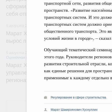
транспортной сети, развития общ
сформировал целое сообщество людей, 
пространств. «Развитие населённ
себя ответственность за будущее
транспортных систем. И это должн
транспортных систем должно орие
5 августа 2026
,
Национальный проект «Инфраструктура д
общественного транспорта. Это я
Марат Хуснуллин: Ввод нежилых зданий 
условий жизни в городе», – сказа
вырос почти на треть
Обучающий тематический семинар
5 августа 2026
,
Земельные отношения. Кадастровая сист
этого года. Руководители регионо
Оценочная деятельность
развития строительной отрасли, 
Марат Хуснуллин: По решению правкоми
как единые решения для простран
управление «ДОМ.РФ» перейдёт более 16
применимые к каждому отдельно в
регионах
Регулирование в сфере строительства
Показать еще
Марат Шакирзянович Хуснуллин