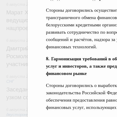
6 августа 2026
,
Национальный проект «Инфраструктура д
Стороны договорились осуществи
Марат Хуснуллин: Порядка 200 дорожных
трансграничного обмена финансо
ведущих к спортивным объектам, обновят
белорусскими кредитными органи
нацпроекту «Инфраструктура для жизни
развивать сотрудничество по воп
сообщений и расчётов, надзора за
6 августа 2026
,
Молодёжная политика
финансовых технологий.
Дмитрий Чернышенко, Сергей Кравцов и
Росмолодёжи Григорий Гуров поприветс
8. Гармонизация требований в о
участников проекта «Кольцо открытий»
услуг и инвесторов, а также пр
финансовом рынке
6 августа 2026
,
Евразийский экономический союз. Интегр
СНГ
Стороны договорились о выработ
Заседание Евразийского межправительст
законодательства Российской Феде
узком составе
обеспечения предоставления равн
финансовых услуг, использующих
6 августа 2026
,
Экономические отношения с зарубежными 
двусторонней основе