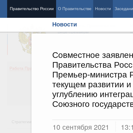
Правительство России
О Правительстве
Новости
Заседан
Новости
Председатель Правительства
М
Вице-премьеры
М
Совместное заявле
Правительства Росс
Демография
Занято
Работа Правительства
Премьер-министра Р
Здоровье
Технол
Образование
Эконом
текущем развитии и
Культура
Финан
углублению интегра
Общество
Социал
Государство
Союзного государст
Стратегии
Государственные программы
Национальн
10 сентября 2021
13: