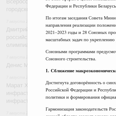
Всероссийского конкурса лучших проект
Федерации и Республики Беларусь
городской среды
По итогам заседания Совета Мини
7 августа 2026
,
Отрасль информационных технологий
направления реализации положени
Дмитрий Чернышенко и Сергей Кравцов 
2021–2023 годы и 28 Союзных про
российскую сборную с победой на Межд
масштабных задач по укреплению 
олимпиаде по искусственному интеллект
Союзными программами предусмо
7 августа 2026
,
Общие вопросы промышленной политики
Союзного строительства.
Денис Мантуров посетил Ярославскую о
1. Сближение макроэкономическ
7 августа 2026
,
Бюджеты субъектов Федерации. Межбюд
Достигнута договорённость о синх
Марат Хуснуллин: 15 объектов спортивн
Российской Федерации и Республи
инфраструктуры построили и обновили б
политики и формирования официа
инфраструктурным кредитам
Гармонизация законодательств Ро
7 августа 2026
,
Развитие сельских территорий
данной области создаст основу дл