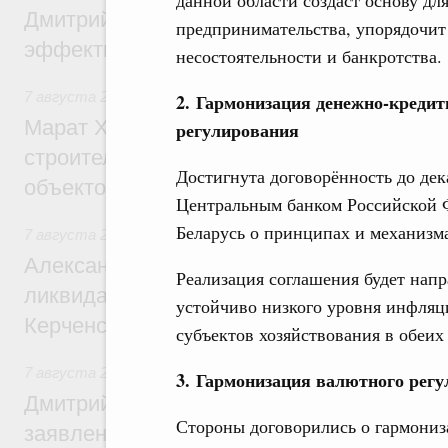
Дмитрий Патрушев: Синхронизация госп
предпринимательства, упорядочит
эффективность поддержки сельских тер
несостоятельности и банкротства.
7 августа 2026
,
Экономика городов. Городская среда
2. Гармонизация денежно-креди
Марат Хуснуллин: «Единый заказчик» з
регулирования
строительство и реконструкцию более 3
Достигнута договорённость до дек
объектов
Центральным банком Российской 
Беларусь о принципах и механизм
7 августа 2026
,
Чрезвычайные ситуации и ликвидация их 
Александр Козлов провёл заседание пра
Реализация соглашения будет напр
ликвидации последствий чрезвычайной с
устойчиво низкого уровня инфляц
Керченском проливе
субъектов хозяйствования в обеих
7 августа 2026
,
Среднее профессиональное образование
3. Гармонизация валютного рег
Дмитрий Чернышенко: Установлен рекорд
Стороны договорились о гармониз
заявлений от абитуриентов колледжей и