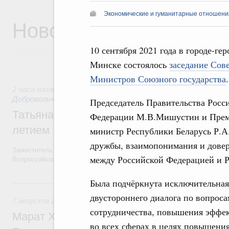
Экономические и гуманитарные отношения
Новости
10 сентября 2021 года в городе-гер
Минске состоялось
заседание Сов
Министров Союзного государства
.
2 часа назад
,
Социальные инновации. Некоммерческие орган
Добровольчество и волонтёрство. Благотворительност
Председатель Правительства Росс
Татьяна Голикова поздравила волонтёров
Федерации М.В.Мишустин и Прем
летием
министр Республики Беларусь Р.А.
дружбы, взаимопонимания и дове
Заместитель Председателя Правительства Татьяна Голикова поздра
между Российской Федерацией и Р
Всероссийского общественного движения «Волонтёры-медики» с 10
Была подчёркнута исключительная
Вчера
двустороннего диалога по вопроса
7 августа 2026
,
Экономика городов. Городская среда
сотрудничества, повышения эффе
Марат Хуснуллин провёл заседание ком
во всех сферах в целях повышения