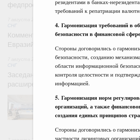
резидентами в банках-нерезидента
федпроекта «Профессионалитет»
требований к репатриации валютн
7 августа 2026
,
Евразийский экономический союз. Интегр
4. Гармонизация требований в о
СНГ
безопасности в финансовой сфер
Комментарий Алексея Оверчука по итога
Евразийского межправительственного со
Стороны договорились о гармони
безопасности, созданию механизма
7 августа 2026
,
Евразийский экономический союз. Интегр
области информационной безопасн
СНГ
контроля целостности и подтверж
Заседание Евразийского межправительст
информацией.
расширенном составе
5. Гармонизация норм регулиро
В повестке заседания актуальные задачи 
числе совершенствование кооперации в о
организаций, а также финансово
регулирования и администрирования, разв
создания единых принципов стр
обеспечение продовольственной безопасн
железнодорожных перевозок, формирован
рынка.
Стороны договорились о гармониз
частности лизинговых организаци
7 августа 2026
,
Евразийский экономический союз. Интегр