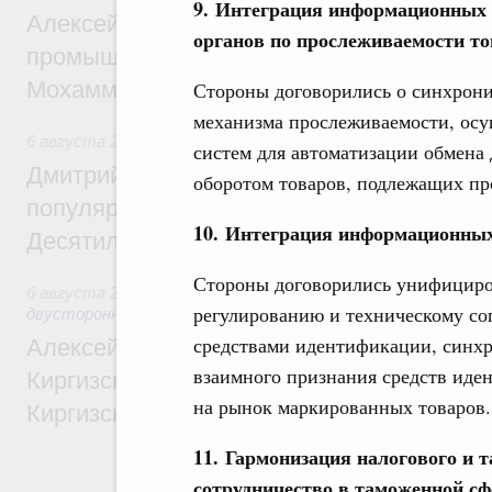
9. Интеграция информационных
Алексей Оверчук провёл рабочую встреч
органов по прослеживаемости т
промышленности, недропользования и т
Мохаммадом Атабаком
Стороны договорились о синхрон
механизма прослеживаемости, ос
6 августа 2026
,
Внутренний и въездной туризм
систем для автоматизации обмена 
Дмитрий Чернышенко: Порядка 110 марш
оборотом товаров, подлежащих пр
популярного туризма в 35 регионах созд
10. Интеграция информационных
Десятилетия науки и технологий
Стороны договорились унифициро
6 августа 2026
,
Экономические и гуманитарные отношения
регулированию и техническому со
двусторонней основе
средствами идентификации, синхр
Алексей Оверчук принял участие в работе
взаимного признания средств иде
Киргизского экономического форума и XII
на рынок маркированных товаров.
Киргизской межрегиональной конференц
11. Гармонизация налогового и 
сотрудничество в таможенной сф