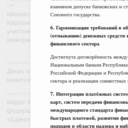
взаимном допуске банковских и с
СНГ
Михаил Мишустин принял участие во вст
Союзного государства.
Киргизии Садыра Жапарова с главами де
6. Гармонизация требований в о
участников заседания Евразийского
(отмыванию) денежных средств 
межправительственного совета
финансового сектора
6 августа, четверг
Достигнута договорённость межд
6 августа 2026
,
Общие вопросы промышленной политики
Национальным банком Республики 
Денис Мантуров провёл заседание Прав
Российской Федерации и Республи
комиссии по промышленности
сектора и реализации совместных 
7. Интеграция платёжных систе
6 августа 2026
,
Регулирование в сфере строительства
карт, систем передачи финансов
Марат Хуснуллин: Более 130 социальных
международного стандарта фина
федерального значения построено под к
быстрых платежей, развития фи
«Единого заказчика»
подходов в области надзора и н