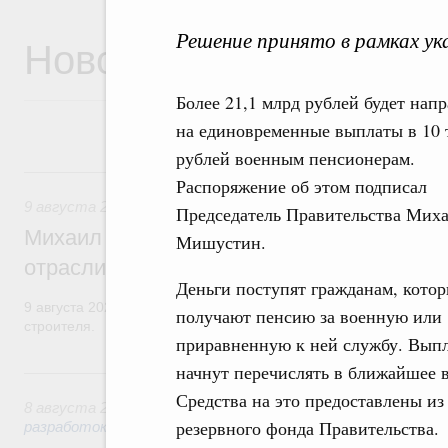
Решение принято в рамках ук
Новости
Более 21,1 млрд рублей будет нап
на единовременные выплаты в 10 
рублей военным пенсионерам.
9 августа, воскресенье
Распоряжение об этом подписал
9 августа 2026
,
Регулирование в сфере строительства
Председатель Правительства Мих
Михаил Мишустин поздравил работников
Мишустин.
отрасли с профессиональным празднико
Деньги поступят гражданам, кото
9 августа 2026 года отмечается профессиональный праздник –
получают пенсию за военную или
строителя.
приравненную к ней службу. Вып
начнут перечислять в ближайшее 
8 августа, суббота
Средства на это предоставлены из
8 августа 2026
,
Государственная политика в сфере научны
резервного фонда Правительства.
разработок