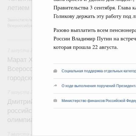
Правительства 3 сентября. Глава 
летием
Голикову держать эту работу под 
Заместитель Председателя Правительства Татьяна Голикова п
Всероссийского общественного движения «Волонтёры-медики»
Разово выплатить всем пенсионер
России Владимир Путин на встреч
7 августа, пятница
которая прошла 22 августа.
7 августа 2026
,
Экономика городов. Городская среда
Марат Хуснуллин провёл заседание ком
Всероссийского конкурса лучших проект
Социальная поддержка отдельных катего
городской среды
О ходе выполнения поручений Президент
7 августа 2026
,
Отрасль информационных технологий
Дмитрий Чернышенко и Сергей Кравцов 
Министерство финансов Российской Феде
российскую сборную с победой на Межд
олимпиаде по искусственному интеллект
7 августа 2026
,
Общие вопросы промышленной политики