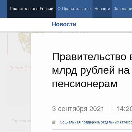
Правительство России
О Правительстве
Новости
Заседан
Новости
Председатель Правительства
М
Вице-премьеры
М
Правительство 
млрд рублей на
Демография
Занято
Работа Правительства
Здоровье
Технол
Образование
Эконом
пенсионерам
Культура
Финан
Общество
Социал
Государство
3 сентября 2021
14:2
Стратегии
Государственные программы
Национальн
Социальная поддержка отдельных катего