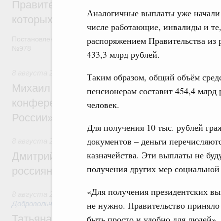
Правительство расширило перечень пре
Аналогичные выплаты уже начали 
которых освобождаются от НДФЛ
числе работающие, инвалиды и те,
распоряжением Правительства из р
Постановление от 5 августа 2026 года
№978
433,3 млрд рублей.
8 августа 2026
,
Отрасль информационных технологий
Таким образом, общий объём сред
Михаил Мишустин дал поручения по итог
пенсионерам составит 454,4 млрд 
конференции «Цифровая индустрия пр
человек.
России»
Для получения 10 тыс. рублей гра
документов – деньги перечисляют
8 августа 2026
,
Спорт высших достижений и массовый сп
казначейства. Эти выплаты не буд
Дмитрий Чернышенко и Михаил Дегтярёв
получения других мер социальной
россиян с Днём физкультурника
«Для получения президентских вы
8 августа 2026
,
Социальные инновации. Некоммерческие ор
Добровольчество и волонтёрство. Благотворительност
не нужно. Правительство приняло 
Татьяна Голикова поздравила волонтёров
быть просто и удобно для людей»