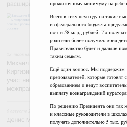
прожиточному минимуму на ребён
расширенном составе
Всего в текущем году на такие вы
В повестке заседания актуальные задачи 
числе совершенствование кооперации в о
из федерального бюджета предусм
регулирования и администрирования, разв
обеспечение продовольственной безопасн
почти 58 млрд рублей. Их получат
железнодорожных перевозок, формирован
родители более полумиллиона дет
рынка.
Правительство будет и дальше пом
12 часов назад
,
Евразийский экономический союз. Интегра
таким семьям.
Михаил Мишустин принял участие во вст
Ещё один вопрос. Мы поддержим
Киргизии Садыра Жапарова с главами де
преподавателей, которые готовят
участников заседания Евразийского
образованием и ведут воспитатель
межправительственного совета
выплату вознаграждений куратора
Вчера
По решению Президента они так ж
6 августа 2026
,
Общие вопросы промышленной политики
и классные руководители в школах
Денис Мантуров провёл заседание Прав
получать дополнительно 5 тыс. ру