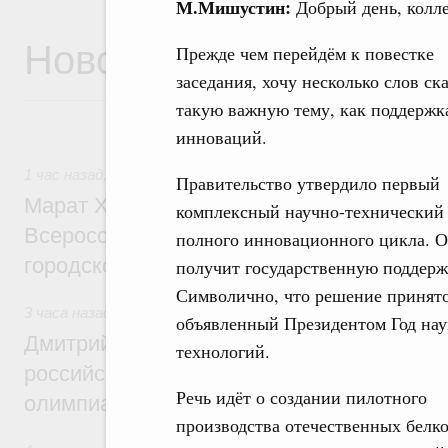
М.Мишустин:
Добрый день, колле
Новости
Прежде чем перейдём к повестке
заседания, хочу несколько слов ска
такую важную тему, как поддержк
инноваций.
1 час назад
,
Экономика городов. Городская среда
Правительство утвердило первый
Марат Хуснуллин провёл заседание ком
комплексный научно-технический
Всероссийского конкурса лучших проект
полного инновационного цикла. 
городской среды
получит государственную поддерж
Символично, что решение принято
3 часа назад
,
Отрасль информационных технологий
объявленный Президентом Год нау
Дмитрий Чернышенко и Сергей Кравцов 
технологий.
российскую сборную с победой на Межд
Речь идёт о создании пилотного
олимпиаде по искусственному интеллект
производства отечественных белк