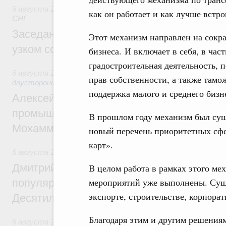
6 августа 2026
,
Евразийский экономический союз. Интегр
как он работает и как лучше встр
СНГ
Заседание Евразийского межправительст
Этот механизм направлен на сокр
узком составе
бизнеса. И включает в себя, в час
градостроительная деятельность, 
6 августа 2026
,
Экономические отношения с зарубежными 
прав собственности, а также тамо
двусторонней основе
поддержка малого и среднего бизне
Алексей Оверчук провёл рабочую встреч
промышленности, недропользования и т
В прошлом году механизм был сущ
Мохаммадом Атабаком
новый перечень приоритетных сфе
карт».
6 августа 2026
,
Внутренний и въездной туризм
Дмитрий Чернышенко: Порядка 110 марш
В целом работа в рамках этого ме
мероприятий уже выполнены. Сущ
популярного туризма в 35 регионах созд
экспорте, строительстве, корпора
Десятилетия науки и технологий
Благодаря этим и другим решения
6 августа 2026
,
Экономические и гуманитарные отношения