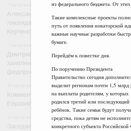
из федерального бюджета. От эти
7 часов назад
,
Чрезвычайные ситуации и ликвидация их по
Александр Козлов провёл заседание пра
Такие комплексные проекты полно
ликвидации последствий чрезвычайной с
путь от появления новаторской ид
Керченском проливе
важные научные разработки быстре
бумаге.
7 часов назад
,
Среднее профессиональное образование
Дмитрий Чернышенко: Установлен рекорд
Перейдём к повестке дня.
заявлений от абитуриентов колледжей и
По поручению Президента
федпроекта «Профессионалитет»
Правительство сегодня дополните
выделит регионам почти 1,5 млрд
10 часов назад
,
Евразийский экономический союз. Интегра
на выплаты родителям, у которых
Комментарий Алексея Оверчука по итога
родился третий или последующий
Евразийского межправительственного со
ребёнок. Такие семьи будут получа
средства, пока детям не исполнитс
11 часов назад
,
Евразийский экономический союз. Интегра
Заседание Евразийского межправительст
конкретного субъекта Российской