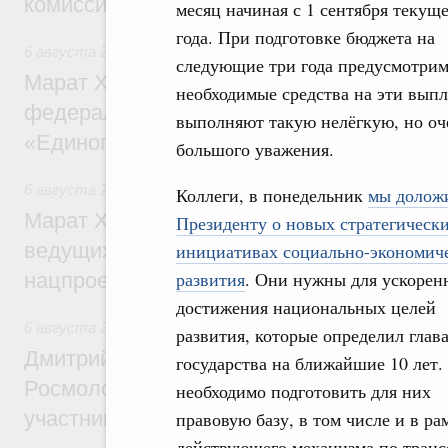
комиссии по промышленности
месяц начиная с 1 сентября текущ
года. При подготовке бюджета на
6 августа 2026
,
Регулирование в сфере строительства
следующие три года предусмотри
Марат Хуснуллин: Более 130 социальных
необходимые средства на эти выпл
федерального значения построено под к
выполняют такую нелёгкую, но о
«Единого заказчика»
большого уважения.
6 августа 2026
,
Национальный проект «Инфраструктура д
Коллеги, в понедельник
мы долож
Марат Хуснуллин: Порядка 200 дорожных
Президенту о новых стратегическ
ведущих к спортивным объектам, обновят
инициативах социально-экономич
развития
. Они нужны для ускорен
нацпроекту «Инфраструктура для жизни
достижения национальных целей
6 августа 2026
,
Молодёжная политика
развития, которые определил глав
Дмитрий Чернышенко, Сергей Кравцов и
государства на ближайшие 10 лет.
Росмолодёжи Григорий Гуров поприветс
необходимо подготовить для них
участников проекта «Кольцо открытий»
правовую базу, в том числе и в ра
действующего механизма по транс