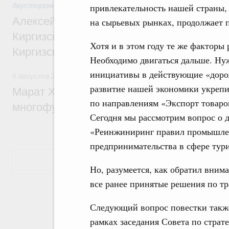
двусторонней основе
привлекательность нашей страны,
Алексей Оверчук принял участие в работе
на сырьевых рынках, продолжает 
Киргизского экономического форума и XII
Хотя и в этом году те же факторы 
Киргизской межрегиональной конференц
Необходимо двигаться дальше. Ну
инициативы в действующие «доро
6 августа 2026
,
Дорожное хозяйство
развитие нашей экономики укрепи
Марат Хуснуллин: На двух скоростных т
по направлениям «Экспорт товаров
многофункциональные зоны дорожного с
Сегодня мы рассмотрим вопрос о 
«Реинжиниринг правил промышлен
предпринимательства в сфере тур
Показать еще
Но, разумеется, как обратил вним
все ранее принятые решения по т
Следующий вопрос повестки также
рамках заседания Совета по стра