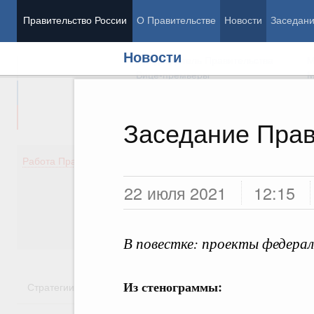
Правительство России
О Правительстве
Новости
Заседан
Новости
Председатель Правительства
М
Вице-премьеры
М
Заседание Прав
Демография
Занято
Работа Правительства
Здоровье
Технол
22 июля 2021
12:15
Образование
Эконом
Культура
Финан
Общество
Социал
Государство
В повестке: проекты федерал
Из стенограммы:
Стратегии
Государственные программы
Национальн