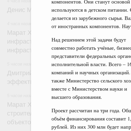
компонентов. Они станут основой
4 часа назад
,
Общие вопросы промышленной политики
Денис Мантуров посетил Ярославскую о
используются в детском питании.
делается из зарубежного сырья. В
4 часа назад
,
Бюджеты субъектов Федерации. Межбюдже
от иностранных компонентов. Науч
Марат Хуснуллин: 15 объектов спортивн
Над решением этой задачи будут
инфраструктуры построили и обновили б
совместно работать учёные, бизне
инфраструктурным кредитам
представители федеральных орган
исполнительной власти. Всего – 1
5 часов назад
,
Развитие сельских территорий
компаний и научных организаций.
Дмитрий Патрушев: Синхронизация госп
также Министерство сельского хоз
эффективность поддержки сельских тер
вместе с Министерством науки и
5 часов назад
,
Экономика городов. Городская среда
высшего образования.
Марат Хуснуллин: «Единый заказчик» з
Проект рассчитан на три года. Об
строительство и реконструкцию более 3
объём финансирования составит 1
объектов
рублей. Из них 300 млн будет нап