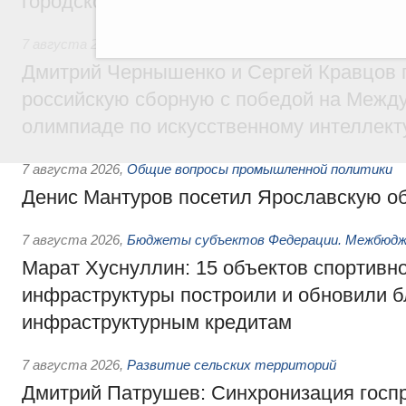
городской среды
7 августа 2026
,
Отрасль информационных технологий
Дмитрий Чернышенко и Сергей Кравцов 
российскую сборную с победой на Межд
олимпиаде по искусственному интеллект
7 августа 2026
,
Общие вопросы промышленной политики
Денис Мантуров посетил Ярославскую о
7 августа 2026
,
Бюджеты субъектов Федерации. Межбюд
Марат Хуснуллин: 15 объектов спортивн
инфраструктуры построили и обновили б
инфраструктурным кредитам
7 августа 2026
,
Развитие сельских территорий
Дмитрий Патрушев: Синхронизация госп