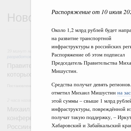
Распоряжение от 10 июля 20
Новости
Около 1,2 млрд рублей будет напр
на развитие транспортной
инфраструктуры в российских рег
39 минут назад
,
Государственная политика в сфере научн
Распоряжение об этом подписал
разработок
Председатель Правительства Мих
Правительство расширило перечень пре
Мишустин.
которых освобождаются от НДФЛ
Средства получат девять регионов
Постановление от 5 августа 2026 года №978
отметил Михаил Мишустин
на за
этой суммы – свыше 1 млрд рубле
2 часа назад
,
Отрасль информационных технологий
инфраструктуры, повреждённой из-
Михаил Мишустин дал поручения по итог
получат такую поддержку, – Ирку
конференции «Цифровая индустрия пр
Хабаровский и Забайкальский края
России»