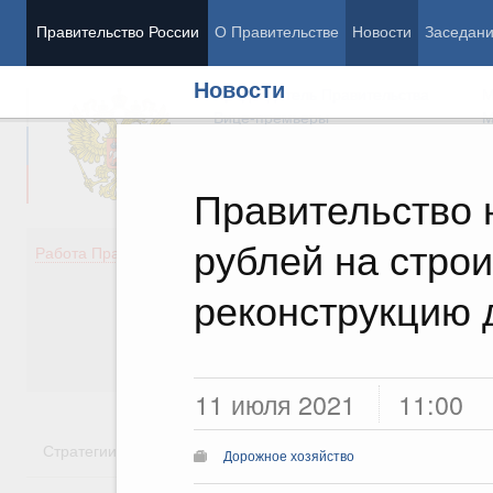
Правительство России
О Правительстве
Новости
Заседан
Новости
Председатель Правительства
М
Вице-премьеры
М
Правительство 
рублей на строи
Демография
Занято
Работа Правительства
Здоровье
Технол
Образование
Эконом
реконструкцию 
Культура
Финан
Общество
Социал
Государство
11 июля 2021
11:00
Стратегии
Государственные программы
Национальн
Дорожное хозяйство