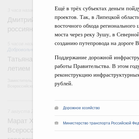
Ещё в трёх субъектах деньги пой
3 часа назад
,
Спорт высших достижений и массовый спор
проектов. Так, в Липецкой област
Дмитрий Чернышенко и Михаил Дегтярёв
восточного обхода регионального 
россиян с Днём физкультурника
моста через реку Зушу, в Северно
созданию путепровода на дороге В
5 часов назад
,
Социальные инновации. Некоммерческие орга
Добровольчество и волонтёрство. Благотворительност
Поддержание дорожной инфраструк
Татьяна Голикова поздравила волонтёров
работы Правительства. В этом год
летием
реконструкцию инфраструктурных
Заместитель Председателя Правительства Татьяна Голикова поздра
рублей.
Всероссийского общественного движения «Волонтёры-медики» с 10
Вчера
Дорожное хозяйство
7 августа 2026
,
Экономика городов. Городская среда
Марат Хуснуллин провёл заседание ком
Министерство транспорта Российской Фед
Всероссийского конкурса лучших проект