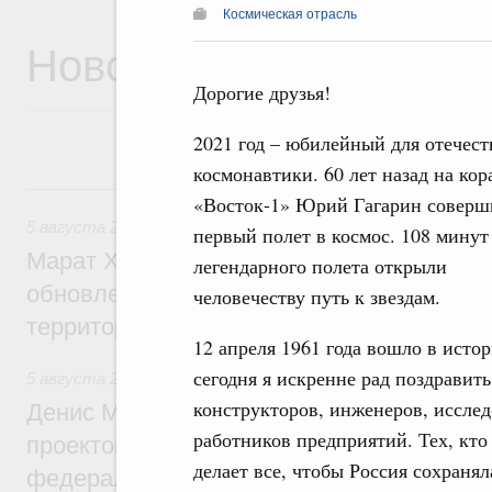
Космическая отрасль
Новости
Дорогие друзья!
2021 год – юбилейный для отечес
космонавтики. 60 лет назад на кор
5 августа, среда
«Восток-1» Юрий Гагарин соверш
5 августа 2026
,
Жилищно-коммунальное хозяйство
первый полет в космос. 108 минут
Марат Хуснуллин: Более 4,3 тыс. объек
легендарного полета открыли
обновлено в России при участии Фонда 
человечеству путь к звездам.
территорий
12 апреля 1961 года вошло в ист
сегодня я искренне рад поздравит
5 августа 2026
,
Инструменты развития территорий. ОЭЗ.
конструкторов, инженеров, исслед
Денис Мантуров провёл совещание по р
работников предприятий. Тех, кто
проектов института кураторства в Ураль
делает все, чтобы Россия сохран
федеральном округе