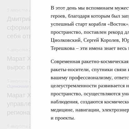
В этот день мы вспоминаем муже
5 августа 2026
,
Молодёжная политика
героев, благодаря которым был за
Дмитрий Чернышенко: Всемирный фести
успешный старт корабля «Восток»,
сформировал целое сообщество людей, 
пространство, поставлен рекорд д
себя ответственность за будущее
Циолковский, Сергей Королев, Юр
Терешкова – эти имена знает вес
5 августа 2026
,
Национальный проект «Инфраструктура д
Марат Хуснуллин: Ввод нежилых зданий 
Современная ракетно-космическая
вырос почти на треть
ракеты-носители, спутники связи 
вашему профессионализму, ответс
5 августа 2026
,
Земельные отношения. Кадастровая сист
целеустремленности развивается н
Оценочная деятельность
пространство, осуществляются ун
Марат Хуснуллин: По решению правкоми
наблюдения, создаются космическ
управление «ДОМ.РФ» перейдёт более 16
медицине, навигации, электроэне
регионах
и проекты.
5 августа 2026
,
Внутренний и въездной туризм