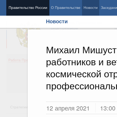
Правительство России
О Правительстве
Новости
Заседан
Новости
Председатель Правительства
М
Вице-премьеры
М
Михаил Мишуст
работников и ве
Демография
Занято
Работа Правительства
Здоровье
Технол
Образование
Эконом
космической от
Культура
Финан
Общество
Социал
профессиональ
Государство
12 апреля 2021
13:00
Стратегии
Государственные программы
Национальн