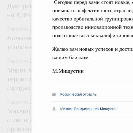
Сегодня перед вами стоят новые,
Дмитрий Чернышенко: Внутренний туриз
повышать эффективность отрасли,
на 4,3%, въездной – на 20,1%
качество орбитальной группировк
производство инновационной техн
5 августа 2026
,
Оборот бензина и дизельного топлива
подготовке высококвалифицирова
Александр Новак провёл совещание по с
топливном рынке
Желаю вам новых успехов и достиж
вашим близким.
5 августа 2026
,
Жилищная политика, рынок жилья
Марат Хуснуллин: Первые проекты компл
М.Мишустин
территорий в Донбассе и Новороссии бу
городах ДНР
Космическая отрасль
5 августа 2026
,
Вопросы производительности труда и по
Михаил Владимирович Мишустин
Михаил Мишустин дал поручения по ито
стратегической сессии, посвящённой п
производительности труда