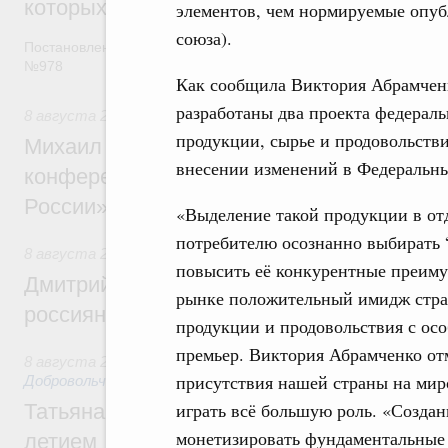
которых освобождаются от НДФЛ
элементов, чем нормируемые опуб
союза).
Постановление от 5 августа 2026 года
№978
Как сообщила Виктория Абрамченк
разработаны два проекта федераль
8 августа 2026
,
Отрасль информационных технологий
продукции, сырье и продовольств
Михаил Мишустин дал поручения по итог
внесении изменений в Федеральный
конференции «Цифровая индустрия пр
России»
«Выделение такой продукции в от
потребителю осознанно выбирать “
8 августа 2026
,
Спорт высших достижений и массовый сп
повысить её конкурентные преиму
Дмитрий Чернышенко и Михаил Дегтярёв
рынке положительный имидж стра
россиян с Днём физкультурника
продукции и продовольствия с ос
премьер. Виктория Абрамченко отм
8 августа 2026
,
Социальные инновации. Некоммерческие ор
присутствия нашей страны на мир
Добровольчество и волонтёрство. Благотворительност
играть всё большую роль. «Создан
Татьяна Голикова поздравила волонтёров
монетизировать фундаментальные 
летием