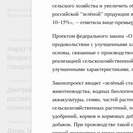
сельского хозяйства и увеличить 
Заместитель Председателя Правительства Татьяна Голикова п
российской “зелёной” продукции в
Всероссийского общественного движения «Волонтёры-медики»
10–15%», – отметила вице-премьер
7 августа, пятница
Проектом федерального закона «О
7 августа 2026
,
Экономика городов. Городская среда
продовольствии с улучшенными х
Марат Хуснуллин провёл заседание ком
основы, связанные с производство
Всероссийского конкурса лучших проект
реализацией сельскохозяйственной
городской среды
улучшенными характеристиками, п
7 августа 2026
,
Отрасль информационных технологий
Законопроект вводит «зелёный ста
Дмитрий Чернышенко и Сергей Кравцов 
животноводства, водных биологич
российскую сборную с победой на Межд
аквакультуры, семян, частей раст
сельскохозяйственных растений, 
олимпиаде по искусственному интеллект
удобрений, кормов и кормовых до
7 августа 2026
,
Общие вопросы промышленной политики
добавок. При производстве такой
Денис Мантуров посетил Ярославскую о
генной инженерии и генно-инжен