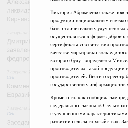
Александр Козлов провёл заседание пра
ликвидации последствий чрезвычайной с
Виктория Абрамченко также поясни
Керченском проливе
продукции национальным и межгос
базы отличительных улучшенных х
7 августа 2026
,
Среднее профессиональное образование
осуществляться в форме добровол
Дмитрий Чернышенко: Установлен рекорд
сертификата соответствия произво
заявлений от абитуриентов колледжей и
качестве маркировки знак единого
федпроекта «Профессионалитет»
которого будут определены Минсе
производителях такой продукции и
7 августа 2026
,
Евразийский экономический союз. Интегр
производителей. Вести госреестр 
СНГ
государственных информационных
Комментарий Алексея Оверчука по итога
Евразийского межправительственного со
Кроме того, как сообщила зампред
федерального закона «О сельскохо
7 августа 2026
,
Евразийский экономический союз. Интегр
с улучшенными характеристиками»
СНГ
развитии сельского хозяйства». З
Заседание Евразийского межправительст