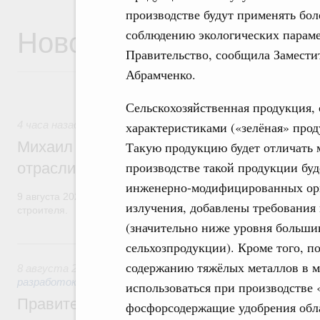
производстве будут применять боле
Новости
соблюдению экологических параме
Правительство, сообщила Замести
Абрамченко.
Сельскохозяйственная продукция,
характеристиками («зелёная» прод
4 часа назад
,
Регулирование в сфере строительства
Михаил Мишустин поздравил работников
Такую продукцию будет отличать м
производстве такой продукции буд
отрасли с профессиональным празднико
инженерно-модифицированных орг
9 августа 2026 года отмечается профессиональный праздник –
излучения, добавлены требования
строителя.
(значительно ниже уровня большин
Вчера
сельхозпродукции). Кроме того, п
содержанию тяжёлых металлов в м
8 августа 2026
,
Государственная политика в сфере научны
разработок
использоваться при производстве
Правительство расширило перечень пре
фосфорсодержащие удобрения обл