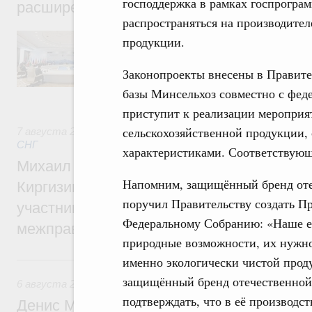
господдержка в рамках госпрограм
расширенном составе
распространяться на производите
В повестке заседания актуальные задачи 
продукции.
числе совершенствование кооперации в о
регулирования и администрирования, разв
Законопроекты внесены в Правите
обеспечение продовольственной безопасн
железнодорожных перевозок, формирован
базы Минсельхоз совместно с фед
рынка.
приступит к реализации меропри
сельскохозяйственной продукции,
7 августа 2026
,
Евразийский экономический союз. Интегр
СНГ
характеристиками. Соответствующ
Михаил Мишустин принял участие во вст
Напомним, защищённый бренд оте
Киргизии Садыра Жапарова с главами де
поручил Правительству создать П
участников заседания Евразийского
Федеральному Собранию: «Наше е
межправительственного совета
природные возможности, их нужно
6 августа, четверг
именно экологически чистой прод
защищённый бренд отечественной 
6 августа 2026
,
Общие вопросы промышленной политики
подтверждать, что в её производс
Денис Мантуров провёл заседание Прав