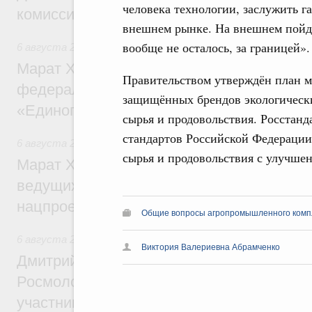
человека технологии, заслужить г
комиссии по промышленности
внешнем рынке. На внешнем пойдёт
вообще не осталось, за границей».
6 августа 2026
,
Регулирование в сфере строительства
Марат Хуснуллин: Более 130 социальных
Правительством утверждён план м
федерального значения построено под к
защищённых брендов экологически
«Единого заказчика»
сырья и продовольствия. Росстан
стандартов Российской Федерации
6 августа 2026
,
Национальный проект «Инфраструктура д
сырья и продовольствия с улучше
Марат Хуснуллин: Порядка 200 дорожных
ведущих к спортивным объектам, обновят
нацпроекту «Инфраструктура для жизни
Общие вопросы агропромышленного комп
6 августа 2026
,
Молодёжная политика
Виктория Валериевна Абрамченко
Дмитрий Чернышенко, Сергей Кравцов и
Росмолодёжи Григорий Гуров поприветс
участников проекта «Кольцо открытий»