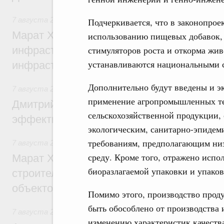
7 августа 2026
,
Бюджеты субъектов Федерации. Межбюд
Подчеркивается, что в законопрое
Марат Хуснуллин: 15 объектов спортивн
использованию пищевых добавок, 
стимуляторов роста и откорма жи
инфраструктуры построили и обновили б
устанавливаются национальными 
инфраструктурным кредитам
Дополнительно будут введены и эк
7 августа 2026
,
Развитие сельских территорий
применение агропромышленных те
Дмитрий Патрушев: Синхронизация госп
сельскохозяйственной продукции, 
эффективность поддержки сельских тер
экологическим, санитарно-эпидем
требованиям, предполагающим ни
7 августа 2026
,
Экономика городов. Городская среда
среду. Кроме того, отражено исп
Марат Хуснуллин: «Единый заказчик» з
биоразлагаемой упаковки и упако
строительство и реконструкцию более 3
объектов
Помимо этого, производство прод
быть обособлено от производства
7 августа 2026
,
Чрезвычайные ситуации и ликвидация их 
изменению характеристик качеств