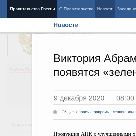
Правительство России
О Правительстве
Новости
Заседан
Новости
Председатель Правительства
М
Вице-премьеры
М
Виктория Абрам
появятся «зеле
Демография
Занято
Работа Правительства
Здоровье
Технол
Образование
Эконом
Культура
Финан
Общество
Социал
9 декабря 2020
08:00
Государство
Общие вопросы агропромышленного комп
Стратегии
Государственные программы
Национальн
Продукция АПК с улучшенными ха