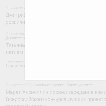
6 часов назад
,
Спорт высших достижений и массовый спо
Дмитрий Чернышенко и Михаил Дегтярёв
россиян с Днём физкультурника
8 часов назад
,
Социальные инновации. Некоммерческие орга
Добровольчество и волонтёрство. Благотворительност
Татьяна Голикова поздравила волонтёров
летием
Заместитель Председателя Правительства Татьяна Голикова поздра
Всероссийского общественного движения «Волонтёры-медики» с 10
Вчера
7 августа 2026
,
Экономика городов. Городская среда
Марат Хуснуллин провёл заседание ком
Всероссийского конкурса лучших проект