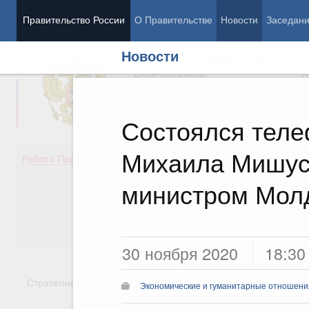
Правительство России
О Правительстве
Новости
Заседан
Новости
Председатель Правительства
М
Вице-премьеры
М
Состоялся теле
Михаила Мишус
Демография
Занято
Работа Правительства
Здоровье
Технол
Образование
Эконом
министром Мол
Культура
Финан
Общество
Социал
Государство
30 ноября 2020
18:30
Стратегии
Государственные программы
Национальн
Экономические и гуманитарные отношения