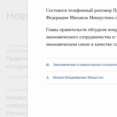
Состоялся телефонный разговор П
Новости
Федерации Михаила Мишустина с
Главы правительств обсудили вопр
экономического сотрудничества и
экономическом союзе в качестве г
4 часа назад
,
Государственная политика в сфере научных 
разработок
Правительство расширило перечень пре
Экономические и гуманитарные отношения
которых освобождаются от НДФЛ
Постановление от 5 августа 2026 года №978
Михаил Владимирович Мишустин
5 часов назад
,
Отрасль информационных технологий
Михаил Мишустин дал поручения по итог
конференции «Цифровая индустрия пр
России»