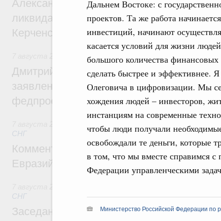
Александр Козлов провёл заседание пра
Дальнем Востоке: с государственн
ликвидации последствий чрезвычайной с
проектов. Та же работа начинаетс
инвестиций, начинают осуществля
Керченском проливе
касается условий для жизни людей,
7 августа 2026
,
Среднее профессиональное образование
большого количества финансовых р
Дмитрий Чернышенко: Установлен рекорд
сделать быстрее и эффективнее. Я
заявлений от абитуриентов колледжей и
Олеговича в цифровизации. Мы се
федпроекта «Профессионалитет»
хождения людей – инвесторов, жи
инстанциям на современные техно
7 августа 2026
,
Евразийский экономический союз. Интегр
чтобы люди получали необходимые
СНГ
освобождали те деньги, которые т
Комментарий Алексея Оверчука по итога
в том, что мы вместе справимся 
Евразийского межправительственного со
Федерации управленческими зада
7 августа 2026
,
Евразийский экономический союз. Интегр
СНГ
Заседание Евразийского межправительст
Министерство Российской Федерации по р