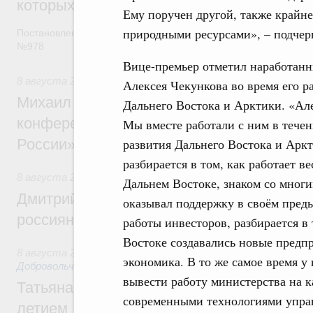
которых освобождаются от НДФЛ
Ему поручен другой, также крайне
природными ресурсами», – подче
Постановление от 5 августа 2026 года
№978
Вице-премьер отметил наработан
8 августа 2026
,
Отрасль информационных технологий
Алексея Чекункова во время его 
Михаил Мишустин дал поручения по итог
Дальнего Востока и Арктики. «Але
конференции «Цифровая индустрия пр
Мы вместе работали с ним в течен
России»
развития Дальнего Востока и Арк
разбирается в том, как работает 
8 августа 2026
,
Спорт высших достижений и массовый сп
Дальнем Востоке, знаком со мног
Дмитрий Чернышенко и Михаил Дегтярёв
оказывал поддержку в своём пред
россиян с Днём физкультурника
работы инвесторов, разбирается в 
Востоке создавались новые предпр
8 августа 2026
,
Социальные инновации. Некоммерческие ор
экономика. В то же самое время у 
Добровольчество и волонтёрство. Благотворительност
вывести работу министерства на к
Татьяна Голикова поздравила волонтёров
современными технологиями управ
летием