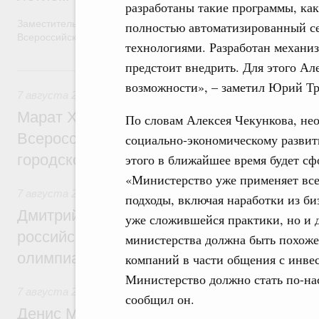
разработаны такие программы, как
Заместитель Председателя Правительства Татьяна Голикова п
полностью автоматизированный с
Всероссийского общественного движения «Волонтёры-медики»
технологиями. Разработан механи
предстоит внедрить. Для этого А
7 августа, пятница
возможности», – заметил Юрий Тр
7 августа 2026
,
Экономика городов. Городская среда
Марат Хуснуллин провёл заседание ком
По словам Алексея Чекункова, не
Всероссийского конкурса лучших проект
социально-экономическому развит
городской среды
этого в ближайшее время будет с
«Министерство уже применяет все
7 августа 2026
,
Отрасль информационных технологий
подходы, включая наработки из би
Дмитрий Чернышенко и Сергей Кравцов 
уже сложившейся практики, но и д
российскую сборную с победой на Межд
министерства должна быть похоже
олимпиаде по искусственному интеллект
компаний в части общения с инве
Министерство должно стать по-на
7 августа 2026
,
Общие вопросы промышленной политики
сообщил он.
Денис Мантуров посетил Ярославскую о