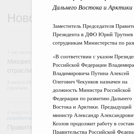
Дальнего Востока и Арктики 
Новости
Заместитель Председателя Правит
Президента в ДФО Юрий Трутнев 
сотрудникам Министерства по раз
1 час назад
,
Регулирование в сфере строительства
«В соответствии с указом Президе
Михаил Мишустин поздравил работников
Российской Федерации Владимира
отрасли с профессиональным празднико
Владимировича Путина Алексей
Олегович Чекунков назначен на
9 августа 2026 года отмечается профессиональный праздник –
строителя.
должность Министра Российской
Федерации по развитию Дальнего
Вчера
Востока и Арктики. Предыдущий
8 августа 2026
,
Государственная политика в сфере научны
министр Александр Александрови
разработок
Козлов продолжит работу в состав
Правительство расширило перечень пре
Правительства Российской Федера