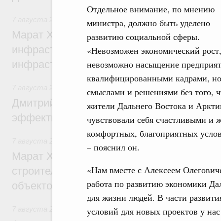
Отдельное внимание, по мнению
7 августа 2026
,
Бюджеты субъектов Федерации. Межбюд
министра, должно быть уделено
Марат Хуснуллин: 15 объектов спортивн
развитию социальной сферы.
инфраструктуры построили и обновили б
«Невозможен экономический рост
инфраструктурным кредитам
невозможно насыщение предприя
квалифицированными кадрами, н
7 августа 2026
,
Развитие сельских территорий
смыслами и решениями без того, 
Дмитрий Патрушев: Синхронизация госп
жители Дальнего Востока и Аркти
эффективность поддержки сельских тер
чувствовали себя счастливыми и 
комфортных, благоприятных услов
7 августа 2026
,
Экономика городов. Городская среда
– пояснил он.
Марат Хуснуллин: «Единый заказчик» з
«Нам вместе с Алексеем Олегович
строительство и реконструкцию более 3
работа по развитию экономики Да
объектов
для жизни людей. В части развити
7 августа 2026
,
Чрезвычайные ситуации и ликвидация их 
условий для новых проектов у нас