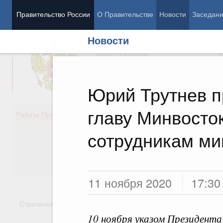
Правительство России
О Правительстве
Новости
Заседан
Новости
Председатель Правительства
М
Вице-премьеры
М
Юрий Трутнев п
главу Минвосто
Демография
Занято
Работа Правительства
Здоровье
Технол
Образование
Эконом
сотрудникам ми
Культура
Финан
Общество
Социал
Государство
11 ноября 2020
17:30
Стратегии
Государственные программы
Национальн
10 ноября указом Президент