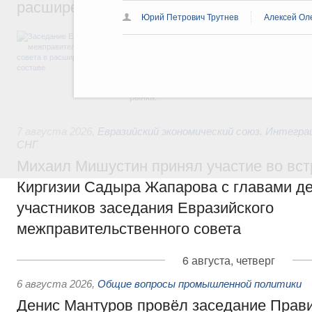
расширенном составе
Юрий Петрович Трутнев
Алексей Ол
В повестке заседания актуальные задачи 
числе совершенствование кооперации в о
регулирования и администрирования, разв
обеспечение продовольственной безопасн
железнодорожных перевозок, формирован
рынка.
7 августа 2026
,
Евразийский экономический союз. Интегр
СНГ
Михаил Мишустин принял участие во вст
Киргизии Садыра Жапарова с главами де
участников заседания Евразийского
межправительственного совета
6 августа, четверг
6 августа 2026
,
Общие вопросы промышленной политики
Денис Мантуров провёл заседание Прав