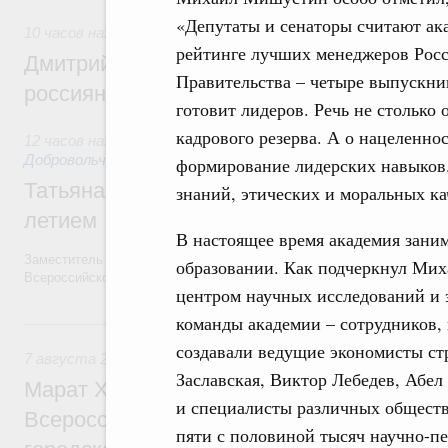
«Депутаты и сенаторы считают ак
10 часов назад
,
Спорт высших достижений и массовый сп
рейтинге лучших менеджеров Росс
Дмитрий Чернышенко и Михаил Дегтярёв
Правительства – четыре выпускника
россиян с Днём физкультурника
готовит лидеров. Речь не столько
кадрового резерва. А о нацеленнос
12 часов назад
,
Социальные инновации. Некоммерческие орг
Добровольчество и волонтёрство. Благотворительност
формирование лидерских навыков.
Татьяна Голикова поздравила волонтёров
знаний, этических и моральных ка
летием
В настоящее время академия зани
Заместитель Председателя Правительства Татьяна Голикова поздра
образовании. Как подчеркнул Мих
Всероссийского общественного движения «Волонтёры-медики» с 10
центром научных исследований и э
команды академии – сотрудников, 
Вчера
создавали ведущие экономисты ст
7 августа 2026
,
Экономика городов. Городская среда
Заславская, Виктор Лебедев, Абел
Марат Хуснуллин провёл заседание ком
и специалисты различных обществ
Всероссийского конкурса лучших проект
пяти с половиной тысяч научно-пе