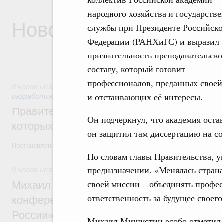
народного хозяйства и государств
Новости
службы при Президенте Российск
Федерации (РАНХиГС) и выразил
признательность преподавательск
составу, который готовит
профессионалов, преданных своей
8 часов назад
,
Государственная политика в сфере научных
и отстаивающих её интересы.
разработок
Правительство расширило перечень пре
Он подчеркнул, что академия оста
которых освобождаются от НДФЛ
он защитил там диссертацию на со
Постановление от 5 августа 2026 года №978
По словам главы Правительства, 
предназначении. «Менялась страна
9 часов назад
,
Отрасль информационных технологий
своей миссии – объединять профес
Михаил Мишустин дал поручения по итог
ответственность за будущее своего
конференции «Цифровая индустрия пр
России»
Михаил Мишустин особо отметил,