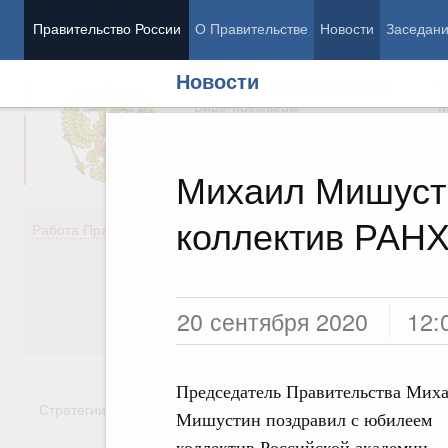
Правительство России
О Правительстве
Новости
Заседан
Новости
Председатель Правительства
М
Вице-премьеры
М
Михаил Мишуст
коллектив РАНХ
Демография
Занято
Работа Правительства
Здоровье
Технол
Образование
Эконом
Культура
Финан
Общество
Социал
20 сентября 2020
12:
Государство
Председатель Правительства Мих
Стратегии
Государственные программы
Национальн
Мишустин поздравил с юбилеем
коллектив Российской академии