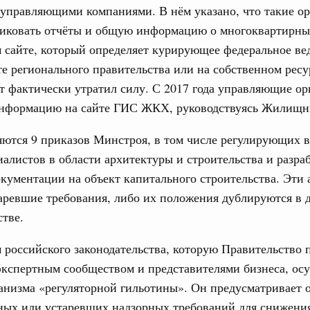
тельственного совета в узком составе
управляющими компаниями. В нём указано, что такие о
иковать отчёты и общую информацию о многоквартирны
31
бежными странами (кроме СНГ) на двусторонней основе
сайте, который определяет курирующее федеральное вед
 встречу с Министром промышленности,
рана Мохаммадом Атабаком
те регионального правительства или на собственном ресу
С помощь
осуществ
т фактически утратил силу. С 2017 года управляющие о
Для поиск
нформацию на сайте ГИС ЖКХ, руководствуясь Жилищн
0 маршрутов научно-популярного туризма в
сервисо
ятилетия науки и технологий
ются 9 приказов Минстроя, в том числе регулирующих 
Выбра
отношения со странами СНГ на двусторонней основе
иалистов в области архитектуры и строительства и разра
пери
 работе VIII Российско-Киргизского
кументации на объект капитального строительства. Эти 
Архи
сийско-Киргизской межрегиональной
таревшие требования, либо их положения дублируются в
стве.
Подпи
 российского законодательства, которую Правительство 
тных трассах открылись
жного сервиса
экспертным сообществом и представителями бизнеса, ос
Ежеднев
анизма «регуляторной гильотины». Он предусматривает 
вации
Email
ных или устаревших надзорных требований для снижени
о итогам стратегической сессии о