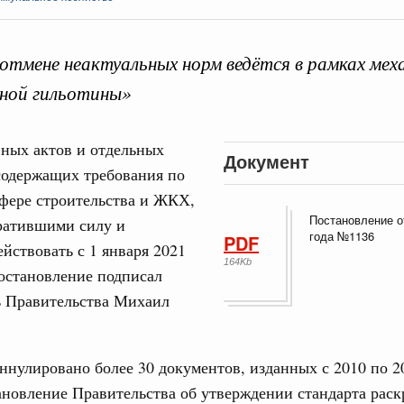
отмене неактуальных норм ведётся в рамках мех
рной гильотины»
Кален
ных актов и отдельных
ьства
Документ
содержащих требования по
иальных объектов федерального значения
о заказчика»
фере строительства и ЖКХ,
ПН
Постановление о
ратившими силу и
ктура для жизни»
года №1136
PDF
ействовать с 1 января 2021
орожных участков, ведущих к спортивным
164Kb
постановление подписал
о нацпроекту «Инфраструктура для жизни»
3
ь Правительства Михаил
10
вцов и руководитель Росмолодёжи Григорий
ов проекта «Кольцо открытий»
17
аннулировано более 30 документов, изданных с 2010 по 20
ановление Правительства об утверждении стандарта рас
. Интеграция на пространстве СНГ
24