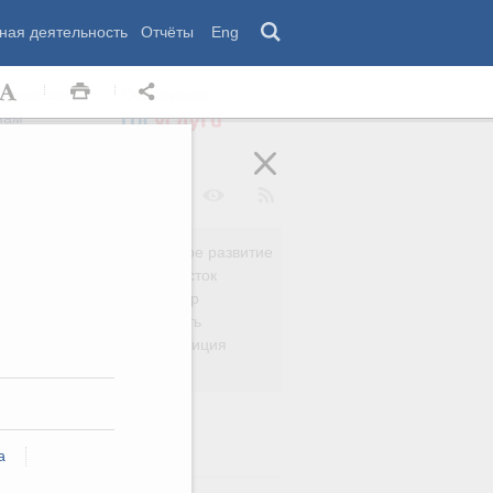
ная деятельность
Отчёты
Eng
 комиссии
Обращения
нам
Региональное развитие
да
Дальний Восток
вязь
Россия и мир
Безопасность
сть
Право и юстиция
яйство
а