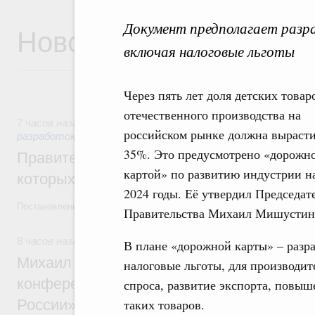
Документ предполагает разр
Новости
включая налоговые льготы
Через пять лет доля детских товар
отечественного производства на
7 часов назад
,
Государственная политика в сфере научных
российском рынке должна вырасти
разработок
35%. Это предусмотрено «дорожн
Правительство расширило перечень пре
картой» по развитию индустрии н
которых освобождаются от НДФЛ
2024 годы. Её утвердил Председат
Постановление от 5 августа 2026 года №978
Правительства Михаил Мишустин
8 часов назад
,
Отрасль информационных технологий
В плане «дорожной карты» – разр
Михаил Мишустин дал поручения по итог
налоговые льготы, для производит
конференции «Цифровая индустрия пр
спроса, развитие экспорта, повыш
России»
таких товаров.