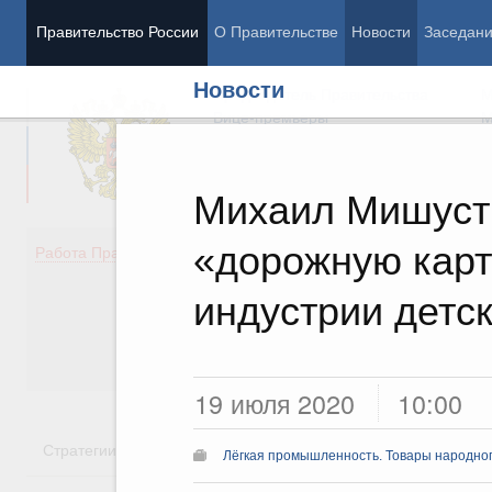
Правительство России
О Правительстве
Новости
Заседан
Новости
Председатель Правительства
М
Вице-премьеры
М
Михаил Мишуст
«дорожную карт
Демография
Занято
Работа Правительства
Здоровье
Технол
Образование
Эконом
индустрии детс
Культура
Финан
Общество
Социал
Государство
19 июля 2020
10:00
Стратегии
Государственные программы
Национальн
Лёгкая промышленность. Товары народно