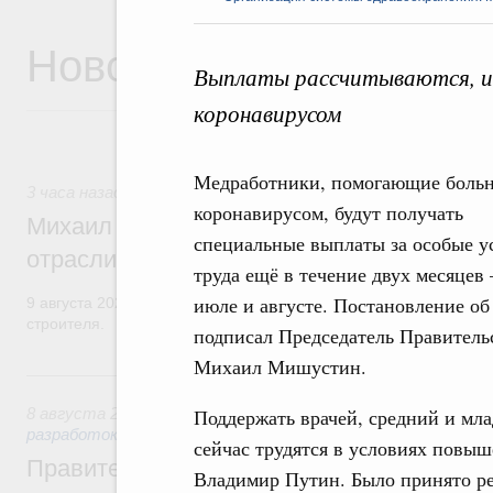
Новости
Выплаты рассчитываются, и
коронавирусом
Медработники, помогающие боль
3 часа назад
,
Регулирование в сфере строительства
коронавирусом, будут получать
Михаил Мишустин поздравил работников
специальные выплаты за особые у
отрасли с профессиональным празднико
труда ещё в течение двух месяцев 
июле и августе. Постановление об
9 августа 2026 года отмечается профессиональный праздник –
строителя.
подписал Председатель Правитель
Михаил Мишустин.
Вчера
8 августа 2026
,
Государственная политика в сфере научны
Поддержать врачей, средний и мл
разработок
сейчас трудятся в условиях повыш
Правительство расширило перечень пре
Владимир Путин. Было принято ре