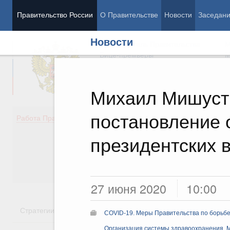
Правительство России
О Правительстве
Новости
Заседан
Новости
Председатель Правительства
М
Вице-премьеры
М
Михаил Мишуст
постановление 
Демография
Занято
Работа Правительства
Здоровье
Технол
Образование
Эконом
президентских 
Культура
Финан
Общество
Социал
Государство
27 июня 2020
10:00
Стратегии
Государственные программы
Национальн
COVID-19. Меры Правительства по борьбе
Организация системы здравоохранения. 