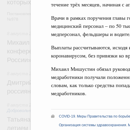
которых освобождаются от НДФЛ
течение трёх месяцев, начиная с а
Постановление от 5 августа 2026 года
Врачи в рамках поручения главы г
№978
медицинский персонал – по 50 тыс
медперсонал, фельдшеры и водител
8 августа 2026
,
Отрасль информационных технологий
Михаил Мишустин дал поручения по итог
Выплаты рассчитываются, исходя 
конференции «Цифровая индустрия пр
коронавирусом, без привязки ко в
России»
Михаил Мишустин обязал руководи
8 августа 2026
,
Спорт высших достижений и массовый сп
медработники получали положенны
Дмитрий Чернышенко и Михаил Дегтярёв
словам, как только средства попа
россиян с Днём физкультурника
медработников.
8 августа 2026
,
Социальные инновации. Некоммерческие ор
Добровольчество и волонтёрство. Благотворительност
COVID-19. Меры Правительства по борьбе
Татьяна Голикова поздравила волонтёров
Организация системы здравоохранения. 
летием