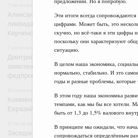
предложений. Но я попробую.
7 часов назад
,
Чрезвычайные ситуации и ликвидация их по
Александр Козлов провёл заседание пра
Эти итоги всегда сопровождаются
ликвидации последствий чрезвычайной с
цифрами. Может быть, это нескол
скучно, но всё-таки я эти цифры н
Керченском проливе
поскольку они характеризуют об
7 часов назад
,
Среднее профессиональное образование
ситуацию.
Дмитрий Чернышенко: Установлен рекорд
В целом наша экономика, социаль
заявлений от абитуриентов колледжей и
нормально, стабильно. И это самое
федпроекта «Профессионалитет»
годы и разные проблемы, которые 
10 часов назад
,
Евразийский экономический союз. Интегра
В этом году наша экономика разви
Комментарий Алексея Оверчука по итога
темпами, как мы бы все хотели. 
Евразийского межправительственного со
быть от 1,3 до 1,5% валового внут
11 часов назад
,
Евразийский экономический союз. Интегра
В принципе мы ожидали, что нача
Заседание Евразийского межправительст
сопровождаться определённым разо