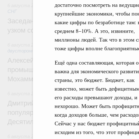
достаточно посмотреть на ведущие
6 августа 2026
,
Евразийский экономический союз. Интегр
СНГ
крупнейшие экономики, чтобы пон
Заседание Евразийского межправительст
какие цифры по безработице там: 
узком составе
среднем 8–10%. А это, извините,
миллионы людей. Так что в этом 
6 августа 2026
,
Экономические отношения с зарубежными 
тоже цифры вполне благоприятны
двусторонней основе
Алексей Оверчук провёл рабочую встреч
Ещё одна составляющая, которая о
промышленности, недропользования и т
важна для экономического развити
Мохаммадом Атабаком
страны, это бюджет. Бюджет, как
известно, может быть дефицитным
6 августа 2026
,
Внутренний и въездной туризм
его расходы превышают доходы, и 
Дмитрий Чернышенко: Порядка 110 марш
нехорошо. Может быть профицит
популярного туризма в 35 регионах созд
когда доходов больше, чем расходо
Десятилетия науки и технологий
Сейчас у нас бюджет профицитны
исходим из того, что этот профици
6 августа 2026
,
Экономические и гуманитарные отношения