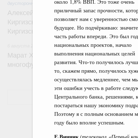
около 1,8% ВВП. Это тоже очень
двусторонней основе
приличный запас прочности, кото
Алексей Оверчук принял участие в работе
позволяет нам с уверенностью смо
Киргизского экономического форума и XII
будущее. Но подчёркиваю: значит
Киргизской межрегиональной конференц
часть работы впереди. Это был год
национальных проектов, начало
6 августа 2026
,
Дорожное хозяйство
выполнения национальных целей
Марат Хуснуллин: На двух скоростных т
развития. Что-то получилось лучш
многофункциональные зоны дорожного с
то, скажем прямо, получилось хуже
осуществлялась медленнее, чем м
эти ошибки учесть в работе следу
Центрального банка, решениями, 
Показать еще
постараться нашу экономику подра
Поэтому я с полным основанием мо
году было вполне успешным.
Е.Винник
(телеканал
«Первый ка