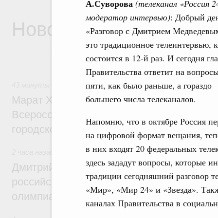
А.Суворова
(телеканал «Россия 2
модератор интервью)
: Добрый де
Новости
«Разговор с Дмитрием Медведевы
это традиционное телеинтервью, к
состоится в 12-й раз. И сегодня гл
Правительства ответит на вопросы
пяти, как было раньше, а гораздо
43 минуты назад
,
Экономика городов. Городская среда
большего числа телеканалов.
Марат Хуснуллин провёл заседание ком
Всероссийского конкурса лучших проект
Напомню, что в октябре Россия п
городской среды
на цифровой формат вещания, тепе
в них входят 20 федеральных теле
2 часа назад
,
Отрасль информационных технологий
здесь зададут вопросы, которые и
Дмитрий Чернышенко и Сергей Кравцов 
традиции сегодняшний разговор т
российскую сборную с победой на Межд
«Мир», «Мир 24» и «Звезда». Так
олимпиаде по искусственному интеллект
каналах Правительства в социаль