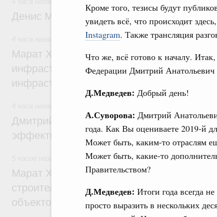
4 часа назад
,
Общие вопросы промышленной политики
Кроме того, тезисы будут публико
Денис Мантуров посетил Ярославскую о
увидеть всё, что происходит здесь,
Instagram
. Также трансляция разго
4 часа назад
,
Бюджеты субъектов Федерации. Межбюдже
Марат Хуснуллин: 15 объектов спортивн
Что же, всё готово к началу. Ита
инфраструктуры построили и обновили б
Федерации Дмитрий Анатольевич 
инфраструктурным кредитам
Д.Медведев:
Добрый день!
4 часа назад
,
Развитие сельских территорий
А.Суворова:
Дмитрий Анатольевич
Дмитрий Патрушев: Синхронизация госп
года. Как Вы оцениваете 2019-й д
эффективность поддержки сельских тер
Может быть, каким-то отраслям е
Может быть, какие-то дополнитель
5 часов назад
,
Экономика городов. Городская среда
Правительством?
Марат Хуснуллин: «Единый заказчик» з
строительство и реконструкцию более 3
Д.Медведев:
Итоги года всегда не
объектов
просто выразить в нескольких дес