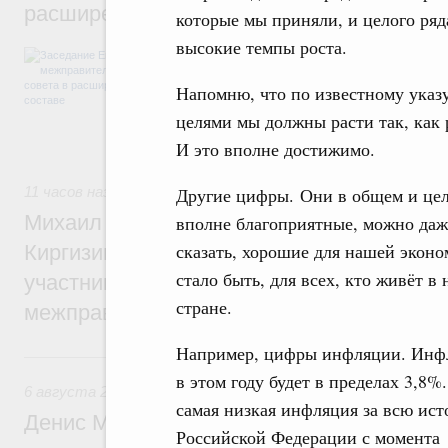
расширенном составе
которые мы приняли, и целого ря
высокие темпы роста.
В повестке заседания актуальные задачи 
числе совершенствование кооперации в о
Напомню, что по известному указ
регулирования и администрирования, разв
обеспечение продовольственной безопасн
целями мы должны расти так, как 
железнодорожных перевозок, формирован
рынка.
И это вполне достижимо.
11 часов назад
,
Евразийский экономический союз. Интегра
Другие цифры. Они в общем и це
Михаил Мишустин принял участие во вст
вполне благоприятные, можно даж
сказать, хорошие для нашей эконо
Киргизии Садыра Жапарова с главами де
стало быть, для всех, кто живёт в
участников заседания Евразийского
стране.
межправительственного совета
Например, цифры инфляции. Инф
Вчера
в этом году будет в пределах 3,8%
6 августа 2026
,
Общие вопросы промышленной политики
самая низкая инфляция за всю ис
Денис Мантуров провёл заседание Прав
Российской Федерации с момента