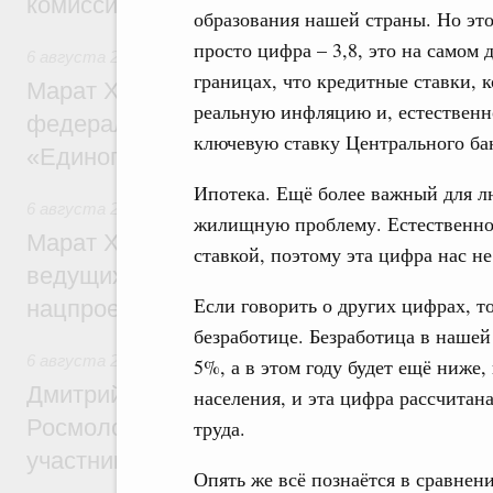
комиссии по промышленности
образования нашей страны. Но это
просто цифра – 3,8, это на самом 
6 августа 2026
,
Регулирование в сфере строительства
границах, что кредитные ставки, 
Марат Хуснуллин: Более 130 социальных
реальную инфляцию и, естествен
федерального значения построено под к
ключевую ставку Центрального бан
«Единого заказчика»
Ипотека. Ещё более важный для л
6 августа 2026
,
Национальный проект «Инфраструктура д
жилищную проблему. Естественно,
Марат Хуснуллин: Порядка 200 дорожных
ставкой, поэтому эта цифра нас не
ведущих к спортивным объектам, обновят
Если говорить о других цифрах, т
нацпроекту «Инфраструктура для жизни
безработице. Безработица в нашей
6 августа 2026
,
Молодёжная политика
5%, а в этом году будет ещё ниже,
Дмитрий Чернышенко, Сергей Кравцов и
населения, и эта цифра рассчита
Росмолодёжи Григорий Гуров поприветс
труда.
участников проекта «Кольцо открытий»
Опять же всё познаётся в сравнен