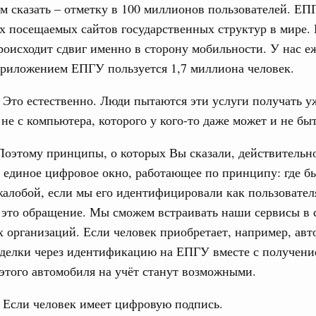
м сказать – отметку в 100 миллионов пользователей. ЕП
х посещаемых сайтов государственных структур в мире. 
юз. Интеграция на пространстве СНГ
роисходит сдвиг именно в сторону мобильности. У нас е
ительственного совета в расширенном
риложением ЕПГУ пользуется 1,7 миллиона человек.
Это естественно. Люди пытаются эти услуги получать уж
едания актуальные задачи углубления интеграции, в том
нствование кооперации в области таможенного
 не с компьютера, которого у кого-то даже может и не быт
и администрирования, развитие электронной торговли,
родовольственной безопасности, цифровизация грузовых
оэтому принципы, о которых Вы сказали, действительн
ых перевозок, формирование общего финансового
 единое цифровое окно, работающее по принципу: где б
жалобой, если мы его идентифицировали как пользовате
юз. Интеграция на пространстве СНГ
 это обращение. Мы сможем встраивать наши сервисы в 
 во встрече Президента Киргизии Садыра
участников заседания Евразийского
 организаций. Если человек приобретает, например, авт
делки через идентификацию на ЕПГУ вместе с получени
этого автомобиля на учёт станут возможными.
августа, четверг
политики
:
Если человек имеет цифровую подпись.
е Правительственной комиссии по