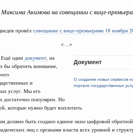
Максима Акимова на совещании с вице-премьера
ведев провёл
совещание с вице-премьерами 18 ноября 2
Кален
<…>
е научных исследований и разработок
:
Ещё один
документ
, на
нь премий, лауреаты которых освобождаются
Документ
ПН
л бы обратить внимание,
ного
978
О создании новых сервисов н
дарственных и
портале государственных усл
огий
ых услуг. Мы его
3
по итогам XI конференции «Цифровая
н достаточно популярен. Но
»
10
дей, которые нужно будет воплотить.
совый спорт
17
ам должно быть создано единое окно цифровой обратной
гтярёв поздравили россиян с Днём
идических лиц с органами власти всех уровней и структ
24