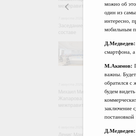
можно об это
межправительственного совета
один из самы
7 августа 2026
,
Евразийский экономический со
интересно, п
Заседание Евразийского межправ
мобильным п
составе
Д.Медведев:
В повестке зас
числе соверше
смартфона, а
регулирования 
обеспечение п
М.Акимов:
П
железнодорожн
рынка.
важны. Будет
обратился с 
7 августа 2026
,
Евразийский экономический со
будем видеть
Михаил Мишустин принял участие
Жапарова с главами делегаций – 
коммерческих
межправительственного совета
заключение с
постановкой 
6 
6 августа 2026
,
Общие вопросы промышленной 
Д.Медведев
Денис Мантуров провёл заседани