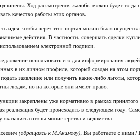
одчинены. Ход рассмотрения жалобы можно будет тогда 
ческие организации. Добровольчество и волонтёрство.
вать качество работы этих органов.
31
онтёров-медиков с 10-летием
сть идея, чтобы через этот портал можно было осуществл
а Татьяна Голикова поздравила участников
С помощь
начимые действия. В частности, совершать сделки купл
 «Волонтёры-медики» с 10-летним юбилеем.
осуществ
Для поиск
 использованием электронной подписи.
Вчера
сервисо
редложение использовать его для информирования людей
реда
Выбра
нных в их личном профиле, который создан на этом порт
ие комиссии Всероссийского конкурса лучших
пери
ды
подать заявление или получить какие-либо льготы, кото
Архи
тны людям, но на которые они имеют право.
ологий
авцов поздравили российскую сборную с
ункции закреплены уже нормативно в рамках принятого
иаде по искусственному интеллекту
ая реализация будет происходить в следующем году. Само
Подпи
политики
у оказались готовы министерства и ведомства.
скую область
Ежеднев
ксеевич
(обращаясь к М.Акимову)
, Вы работаете с ними?
Email
и. Межбюджетные отношения