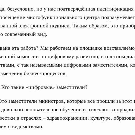
а, безусловно, но у нас подтверждённая идентификация 
 посещение многофункционального центра подразумевает
тельства
анной электронной подписи. Таким образом, это приоб
иальных объектов федерального значения
о заказчика»
но современный вид.
труктура для жизни»
вана эта работа? Мы работаем на площадке возглавляем
орожных участков, ведущих к спортивным
енной комиссии по цифровому развитию, в плотном диа
о нацпроекту «Инфраструктура для жизни»
ствами, с так называемыми цифровыми заместителями, к
зменения бизнес-процессов.
вцов и руководитель Росмолодёжи Григорий
ов проекта «Кольцо открытий»
Кто такие «цифровые» заместители?
юз. Интеграция на пространстве СНГ
то заместители министров, которые все прошли за этот 
тельственного совета в узком составе
 довольно основательное обучение и отвечают за продви
1
естки в отраслях – здравоохранении, культуре, образова
аем с ведомствами.
Показать еще