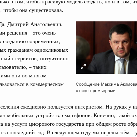
лько в том, чтобы красивую модель создать, но и в том, ч
ортивной инфраструктуры построили и
, чтобы она существовала.
урным кредитам
Да, Дмитрий Анатольевич,
ия госпрограмм повысит эффективность
и решения – это очень
Email
к созданию современных,
ых гражданам однокликовых
реда
ик» завершил строительство и реконструкцию
нлайн-сервисов, интуитивно
ьзователю, – таких
кими они во многом
идация их последствий
ьзоваться в коммерческом
ние правкомиссии по ликвидации последствий
Сообщение Максима Акимова
ском проливе
с вице-премьерами
азование
селения ежедневно пользуется интернетом. На руках у 
 рекорд по числу заявлений от абитуриентов
лн мобильных устройств, смартфонов. Конечно, такой о
екта «Профессионалитет»
са на услуги цифрового государства при общем росте об
юз. Интеграция на пространстве СНГ
за за последний год. В следующем году мы перешагнём – 
о итогам заседания Евразийского