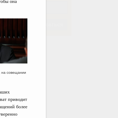
тобы она
Подписаться
Подписаться
 на совещании
наших
хват приводит
ращений более
уверенно