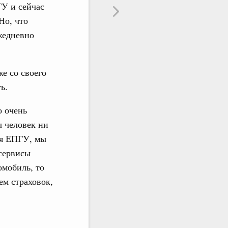
ГУ и сейчас
Но, что
жедневно
е со своего
ь.
о очень
ы человек ни
ля ЕПГУ, мы
сервисы
омобиль, то
ем страховок,