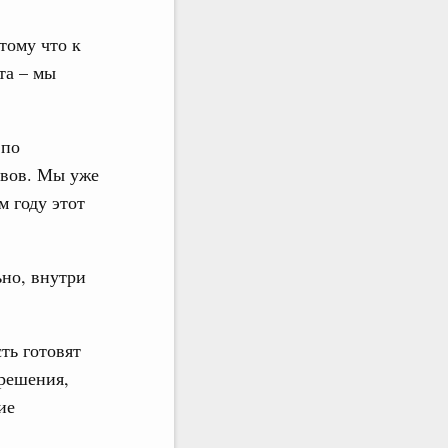
тому что к
та – мы
 по
авов. Мы уже
 году этот
ьно, внутри
ть готовят
решения,
ие