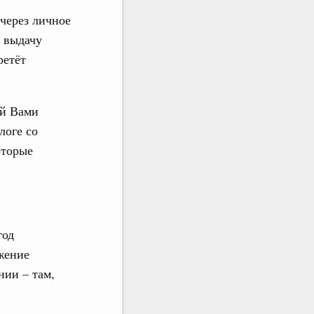
через личное
 выдачу
ретёт
ой Вами
логе со
оторые
год
жение
нии – там,