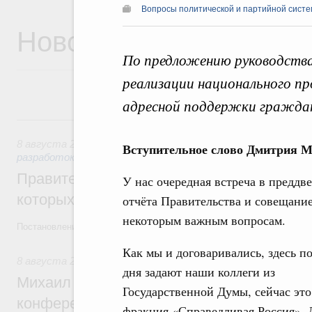
Вопросы политической и партийной сист
Новости
По предложению руководств
реализации национального пр
адресной поддержки граждан
8 августа, суббота
8 августа 2026
,
Государственная политика в сфере научны
Вступительное слово Дмитрия М
разработок
Правительство расширило перечень пре
У нас очередная встреча в преддв
которых освобождаются от НДФЛ
отчёта Правительства и совещани
некоторым важным вопросам.
Постановление от 5 августа 2026 года №978
Как мы и договаривались, здесь п
8 августа 2026
,
Отрасль информационных технологий
дня задают наши коллеги из
Михаил Мишустин дал поручения по итог
Государственной Думы, сейчас это
конференции «Цифровая индустрия пр
фракция «Справедливая Россия». 