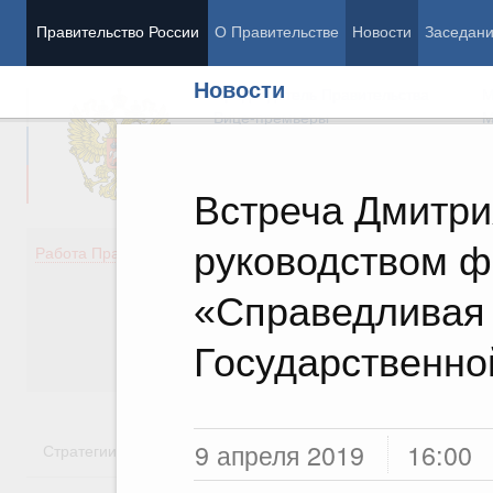
Правительство России
О Правительстве
Новости
Заседан
Новости
Председатель Правительства
М
Вице-премьеры
М
Встреча Дмитри
руководством ф
Демография
Занято
Работа Правительства
Здоровье
Технол
Образование
Эконом
«Справедливая 
Культура
Финан
Общество
Социал
Государственно
Государство
9 апреля 2019
16:00
Стратегии
Государственные программы
Национальн