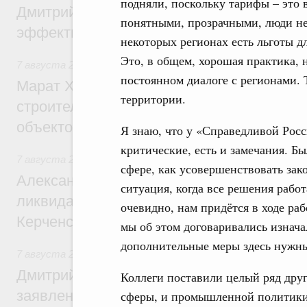
подняли, поскольку тарифы – это 
Дмитрий Патрушев: Синхронизация госп
понятными, прозрачными, люди не
эффективность поддержки сельских тер
некоторых регионах есть льготы 
Это, в общем, хорошая практика, 
7 августа 2026
,
Экономика городов. Городская среда
постоянном диалоге с регионами.
Марат Хуснуллин: «Единый заказчик» з
территории.
строительство и реконструкцию более 3
объектов
Я знаю, что у «Справедливой Рос
критические, есть и замечания. Б
7 августа 2026
,
Чрезвычайные ситуации и ликвидация их 
сфере, как усовершенствовать зако
Александр Козлов провёл заседание пра
ситуация, когда все решения работа
ликвидации последствий чрезвычайной с
очевидно, нам придётся в ходе раб
Керченском проливе
мы об этом договаривались изначал
дополнительные меры здесь нужн
7 августа 2026
,
Среднее профессиональное образование
Дмитрий Чернышенко: Установлен рекорд
Коллеги поставили целый ряд дру
заявлений от абитуриентов колледжей и
сферы, и промышленной политики,