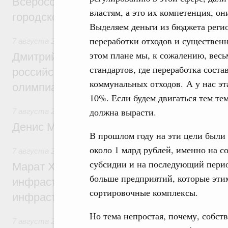
Всероссийского конкурса лучших проект
властям, а это их компетенция, он
городской среды
Выделяем деньги из бюджета реги
переработки отходов и существенн
7 августа 2026
,
Отрасль информационных технологий
этом плане мы, к сожалению, весь
Дмитрий Чернышенко и Сергей Кравцов 
стандартов, где переработка соста
российскую сборную с победой на Межд
коммунальных отходов. А у нас эта
олимпиаде по искусственному интеллект
10%. Если будем двигаться тем те
должна вырасти.
7 августа 2026
,
Общие вопросы промышленной политики
Денис Мантуров посетил Ярославскую о
В прошлом году на эти цели были
около 1 млрд рублей, именно на 
7 августа 2026
,
Бюджеты субъектов Федерации. Межбюд
субсидии и на последующий период
Марат Хуснуллин: 15 объектов спортивн
больше предприятий, которые этим
инфраструктуры построили и обновили б
сортировочные комплексы.
инфраструктурным кредитам
Но тема непростая, почему, собст
7 августа 2026
,
Развитие сельских территорий