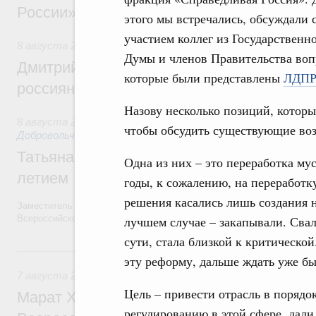
России»
этого мы встречались, обсуждали 
участием коллег из Государственн
8 августа 2026
,
Спорт высших достижений и массовый сп
Думы и членов Правительства воп
Дмитрий Чернышенко и Михаил Дегтярёв
которые были представлены
ЛДП
россиян с Днём физкультурника
Назову несколько позиций, которы
8 августа 2026
,
Социальные инновации. Некоммерческие ор
чтобы обсудить существующие воз
Добровольчество и волонтёрство. Благотворительност
Татьяна Голикова поздравила волонтёров
Одна из них – это переработка му
летием
годы, к сожалению, на переработк
решения касались лишь создания н
Заместитель Председателя Правительства Татьяна Голикова поздра
Всероссийского общественного движения «Волонтёры-медики» с 10
лучшем случае – закапывали. Свал
сути, стала близкой к критической
7 августа, пятница
эту реформу, дальше ждать уже бы
7 августа 2026
,
Экономика городов. Городская среда
Цель – привести отрасль в поряд
Марат Хуснуллин провёл заседание ком
регулированию в этой сфере, дал