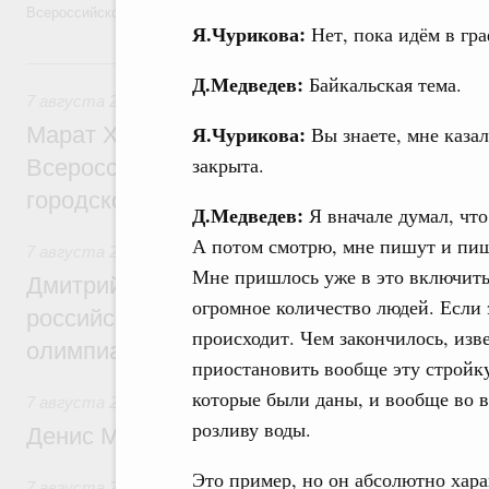
Всероссийского общественного движения «Волонтёры-медики» с 10
Я.Чурикова:
Нет, пока идём в гр
7 августа, пятница
Д.Медведев:
Байкальская тема.
7 августа 2026
,
Экономика городов. Городская среда
Я.Чурикова:
Марат Хуснуллин провёл заседание ком
Вы знаете, мне казал
закрыта.
Всероссийского конкурса лучших проект
городской среды
Д.Медведев:
Я вначале думал, что
А потом смотрю, мне пишут и пиш
7 августа 2026
,
Отрасль информационных технологий
Мне пришлось уже в это включитьс
Дмитрий Чернышенко и Сергей Кравцов 
огромное количество людей. Если э
российскую сборную с победой на Межд
происходит. Чем закончилось, изв
олимпиаде по искусственному интеллект
приостановить вообще эту стройку
которые были даны, и вообще во в
7 августа 2026
,
Общие вопросы промышленной политики
розливу воды.
Денис Мантуров посетил Ярославскую о
Это пример, но он абсолютно хара
7 августа 2026
,
Бюджеты субъектов Федерации. Межбюд