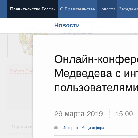
Правительство России
О Правительстве
Новости
Заседан
Новости
Председатель Правительства
М
Вице-премьеры
М
Онлайн-конфер
Медведева с ин
Демография
Занято
Работа Правительства
Здоровье
Технол
Образование
Эконом
пользователям
Культура
Финан
Общество
Социал
Государство
29 марта 2019
15:00
Стратегии
Государственные программы
Национальн
Интернет. Медиасфера