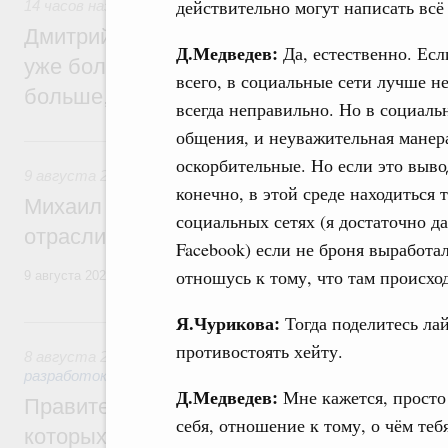
действительно могут написать всё
14 часов назад
,
Среднее профессиональное образование
Дмитрий Чернышенко: В колледжи и тех
Д.Медведев:
Да, естественно. Есл
уже более 3,2 млн заявлений – примерно
всего, в социальные сети лучше не
больше, чем за аналогичный период про
всегда неправильно. Но в социаль
общения, и неуважительная манер
Вчера
оскорбительные. Но если это выво
9 августа 2026
,
Регулирование в сфере строительства
конечно, в этой среде находиться 
Михаил Мишустин поздравил работников
социальных сетях (я достаточно да
отрасли с профессиональным празднико
Facebook) если не броня выработал
отношусь к тому, что там происхо
9 августа 2026 года отмечается профессиональный праздник – День
Я.Чурикова:
8 августа, суббота
Тогда поделитесь лай
противостоять хейту.
8 августа 2026
,
Государственная политика в сфере научны
разработок
Д.Медведев:
Мне кажется, просто
Правительство расширило перечень пре
себя, отношение к тому, о чём теб
которых освобождаются от НДФЛ