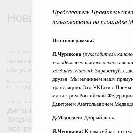
Председатель Правительства
Новости
пользователей на площадке Ma
Из стенограммы:
4 часа назад
Я.Чурикова
(руководитель канало
Заседание Президиума Госсовета по воп
молодёжного и музыкального вещ
общественного транспорта
холдинга Viacom)
: Здравствуйте, д
друзья! Мы начинаем нашу пряму
Михаил Мишустин и члены Правительства приняли участие в засед
трансляцию. Это VKLive с Премье
видеоконференции.
министром Российской Федерации
5 часов назад
,
Общие вопросы агропромышленного комплек
Дмитрием Анатольевичем Медведе
Дмитрий Патрушев и губернатор Камчатс
Д.Медведев:
Добрый день.
Владимир Солодов обсудили развитие
агропромышленного комплекса и вопрос
Я.Чурикова:
К нам сейчас потихо