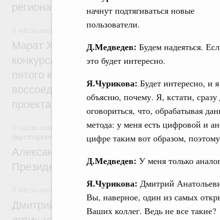
региона
начнут подтягиваться новые
пользователи.
5 часов назад
,
Экономика городов. Городская среда
Марат Хуснуллин: Победителями XI Всер
Д.Медведев:
Будем надеяться. Ес
конкурса проектов создания комфортной
это будет интересно.
пятого конкурса для регионов ДФО и пер
Я.Чурикова:
Будет интересно, и я
воссоединённых и приграничных регионо
объясню, почему. Я, кстати, сразу
проекта
оговориться, что, обрабатывая дан
метода: у меня есть цифровой и а
6 часов назад
,
Экономические отношения с зарубежными ст
цифре таким вот образом, поэтому
двусторонней основе
Александр Новак встретился с исполня
Д.Медведев:
У меня только анало
Президента Южной Осетии Маратом Ка
Я.Чурикова:
Дмитрий Анатольевич
8 часов назад
,
Молодёжная политика
Вы, наверное, один из самых отк
Дмитрий Чернышенко: В рамках нацпрое
Ваших коллег. Ведь не все такие?
дети» на форуме «Машук» будут разраб