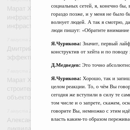
социальных сетей, я, конечно бы, 
Марат Хуснуллин: 15 объектов спортивн
гораздо позже, и у меня не было б
инфраструктуры построили и обновили б
волнует людей. А так я смотрю, д
инфраструктурным кредитам
люди пишут: «Обратите внимание 
7 августа 2026
,
Развитие сельских территорий
Я.Чурикова:
Значит, первый лайф
Дмитрий Патрушев: Синхронизация госп
конструктив от хейта и по поводу 
эффективность поддержки сельских тер
Д.Медведев:
Это точно абсолютно
7 августа 2026
,
Экономика городов. Городская среда
Я.Чурикова:
Хорошо, так и запиш
Марат Хуснуллин: «Единый заказчик» з
целом реакции. То, о чём Вы говор
строительство и реконструкцию более 3
сегодня же вступили в силу те сам
объектов
том числе и о запрете, скажем, ос
говорите Вы, немножко с этим идёт
7 августа 2026
,
Чрезвычайные ситуации и ликвидация их 
власть каким-то образом переживае
Александр Козлов провёл заседание пра
ликвидации последствий чрезвычайной с