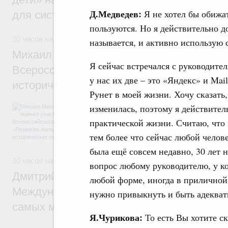
Д.Медведев:
Я не хотел бы обижат
для системы образования России
пользуются. Но я действительно д
10 часов назад
,
Экономика городов. Городская среда
называется, и активно использую 
Михаил Мишустин принял участие в раб
Я сейчас встречался с руководит
Всероссийского форума «Развитие малых
у нас их две – это «Яндекс» и Ma
исторических поселений»
Рунет в моей жизни. Хочу сказать,
Председатель Правительства выступил на
изменилась, поэтому я действител
осмотрел выставку.
практической жизни. Считаю, что э
тем более что сейчас любой челове
была ещё совсем недавно, 30 лет 
10 часов назад
,
Молодёжная политика
вопрос любому руководителю, у ко
Дмитрий Чернышенко: В волонтёрский к
любой форме, иногда в приличной,
Международного фестиваля молодёжи в
нужно привыкнуть и быть адекват
самых мотивированных и активных добр
Я.Чурикова:
То есть Вы хотите ск