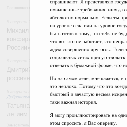
спрашивают. Я представляю госуда
Постановление от 5 августа 2026 года №978
повышенные требования, иногда оч
абсолютно нормально. Если ты пре
8 августа 2026
,
Отрасль информационных технологий
на уровне села или на уровне гос
Михаил Мишустин дал поручения по итог
быть готов к тому, что тебя не буд
конференции «Цифровая индустрия пр
что вот это не работает, это непр
России»
ждём совершенно другого... Если ты
социальных сетях присутствовать 
8 августа 2026
,
Спорт высших достижений и массовый сп
отвечать в бумажной форме, что н
Дмитрий Чернышенко и Михаил Дегтярёв
россиян с Днём физкультурника
Но на самом деле, мне кажется, в
это неплохо. Потому что это всег
8 августа 2026
,
Социальные инновации. Некоммерческие ор
быстрый и зачастую весьма искрен
Добровольчество и волонтёрство. Благотворительност
таки важная история.
Татьяна Голикова поздравила волонтёров
летием
Я могу проиллюстрировать на одн
этом спросить, я Вас опережу.
Заместитель Председателя Правительства Татьяна Голикова поздра