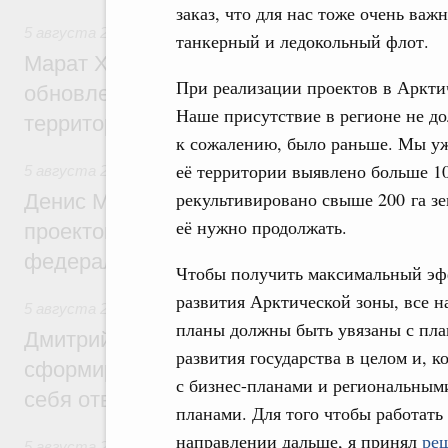
заказ, что для нас тоже очень важн
5 августа 2026
,
Жилищно-коммунальное хозяйство
танкерный и ледокольный флот.
Марат Хуснуллин: Более 4,3 тыс. объек
При реализации проектов в Аркти
обновлено в России при участии Фонда 
Наше присутствие в регионе не до
территорий
к сожалению, было раньше. Мы уж
её территории выявлено больше 100
5 августа 2026
,
Инструменты развития территорий. ОЭЗ.
рекультивировано свыше 200 га зе
Денис Мантуров провёл совещание по р
её нужно продолжать.
проектов института кураторства в Ураль
федеральном округе
Чтобы получить максимальный эф
развития Арктической зоны, все 
5 августа 2026
,
Молодёжная политика
планы должны быть увязаны с пл
Дмитрий Чернышенко: Всемирный фести
развития государства в целом и, к
сформировал целое сообщество людей, 
с бизнес-планами и региональным
себя ответственность за будущее
планами. Для того чтобы работать
направлении дальше, я принял
ре
5 августа 2026
,
Национальный проект «Инфраструктура д