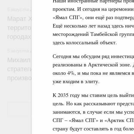
Наши иностранные партнёры проя
проектам. И сегодня на церемонии
5 августа 2026
,
Жилищная политика, рынок жилья
«Ямал СПГ», они ещё раз подтверд
Марат Хуснуллин: Первые проекты компл
Ещё несколько лет назад здесь нич
территорий в Донбассе и Новороссии бу
месторождений Тамбейской группы.
городах ДНР
здесь колоссальный объект.
5 августа 2026
,
Вопросы производительности труда и по
Сегодня мы обсудим ряд инвестиц
Михаил Мишустин дал поручения по ито
реализованы в Арктической зоне.
стратегической сессии, посвящённой п
около 4%, и мы пока не являемся 
производительности труда
уже входим в элиту.
К 2035 году мы ставим цель выйти
цель. Но как рассказывают предст
Показать еще
занимаются, в случае если мы усп
СПГ – «Ямал СПГ» и «Арктик СПГ
страну будут составлять в год бол