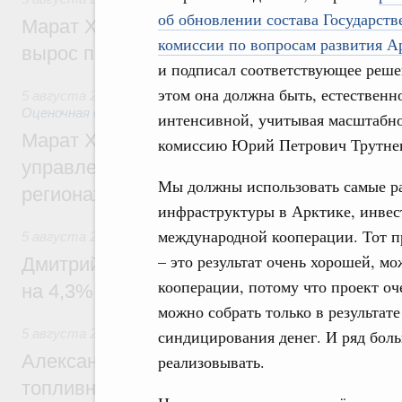
об обновлении состава Государст
Марат Хуснуллин: Ввод нежилых зданий 
комиссии по вопросам развития А
вырос почти на треть
и подписал соответствующее реше
этом она должна быть, естественно
5 августа 2026
,
Земельные отношения. Кадастровая сист
Оценочная деятельность
интенсивной, учитывая масштабнос
Марат Хуснуллин: По решению правкоми
комиссию Юрий Петрович Трутне
управление «ДОМ.РФ» перейдёт более 16
Мы должны использовать самые ра
регионах
инфраструктуры в Арктике, инвес
международной кооперации. Тот пр
5 августа 2026
,
Внутренний и въездной туризм
– это результат очень хорошей, м
Дмитрий Чернышенко: Внутренний туриз
кооперации, потому что проект оч
на 4,3%, въездной – на 20,1%
можно собрать только в результате
5 августа 2026
,
Оборот бензина и дизельного топлива
синдицирования денег. И ряд бол
Александр Новак провёл совещание по с
реализовывать.
топливном рынке