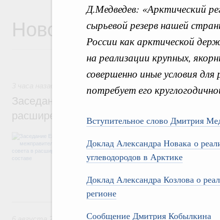
Д.Медведев: «Арктический ре
Новости
сырьевой резерв нашей стран
России как арктической дер
на реализации крупных, якорн
совершенно иные условия для
3 часа назад
,
Евразийский экономический союз. Интеграци
потребует его круглогодичной
Заседание Евразийского межправительст
расширенном составе
Вступительное слово Дмитрия Ме
В повестке заседания актуальные задачи 
Доклад Александра Новака о реали
числе совершенствование кооперации в о
регулирования и администрирования, разв
углеводородов в Арктике
обеспечение продовольственной безопасн
железнодорожных перевозок, формирован
Доклад Александра Козлова о реа
рынка.
регионе
Вчера
Сообщение Дмитрия Кобылкина
6 августа 2026
,
Общие вопросы промышленной политики