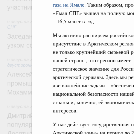
газа на Ямале
. Таким образом, про
участников проекта «Кольцо открытий»
«Ямал СПГ» вышел на полную мо
– 16,5 млн т в год.
6 августа 2026
,
Евразийский экономический союз. Интегр
СНГ
Мы активно расширяем российско
Заседание Евразийского межправительст
присутствие в Арктическом регион
узком составе
не только крупнейший сырьевой р
нашей страны, этот регион имеет
6 августа 2026
,
Экономические отношения с зарубежными 
двусторонней основе
стратегическое значение для Росси
Алексей Оверчук провёл рабочую встреч
арктической державы. Здесь мы р
промышленности, недропользования и т
две важнейшие задачи – обеспече
Мохаммадом Атабаком
национальной безопасности наше
страны и, конечно, её экономичес
6 августа 2026
,
Внутренний и въездной туризм
интересов.
Дмитрий Чернышенко: Порядка 110 марш
У нас действует государственная
популярного туризма в 35 регионах созд
Арктической зоны» на период до 
Десятилетия науки и технологий