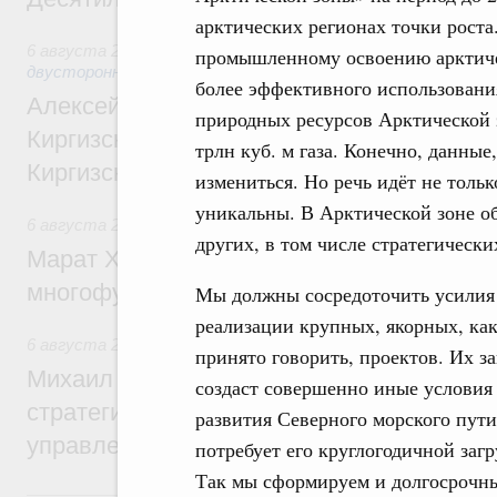
арктических регионах точки роста
6 августа 2026
,
Экономические и гуманитарные отношения
промышленному освоению арктиче
двусторонней основе
более эффективного использовани
Алексей Оверчук принял участие в работе
природных ресурсов Арктической з
Киргизского экономического форума и XII
трлн куб. м газа. Конечно, данные
Киргизской межрегиональной конференц
измениться. Но речь идёт не толь
уникальны. В Арктической зоне об
6 августа 2026
,
Дорожное хозяйство
других, в том числе стратегически
Марат Хуснуллин: На двух скоростных т
многофункциональные зоны дорожного с
Мы должны сосредоточить усилия
реализации крупных, якорных, ка
6 августа 2026
,
Технологическое развитие. Инновации
принято говорить, проектов. Их з
Михаил Мишустин дал поручения по ито
создаст совершенно иные условия
стратегической сессии о совершенствов
развития Северного морского пути
управления научно-технологическим раз
потребует его круглогодичной загр
Так мы сформируем и долгосрочн
5 августа, среда