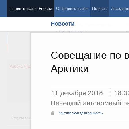
Правительство России
О Правительстве
Новости
Заседан
Новости
Председатель Правительства
М
Вице-премьеры
М
Совещание по в
Арктики
Демография
Занято
Работа Правительства
Здоровье
Технол
Образование
Эконом
Культура
Финан
Общество
Социал
11 декабря 2018
18:3
Государство
Ненецкий автономный ок
Арктическая деятельность
Стратегии
Государственные программы
Национальн