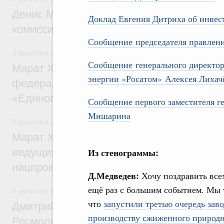
Денис Мантуров провёл заседание Прав
Доклад Евгения Дитриха об инвес
комиссии по промышленности
Сообщение председателя правле
6 августа 2026
,
Регулирование в сфере строительства
Сообщение генерального директор
Марат Хуснуллин: Более 130 социальных
энергии «Росатом» Алексея Лихач
федерального значения построено под к
«Единого заказчика»
Сообщение первого заместителя г
Мишарина
6 августа 2026
,
Национальный проект «Инфраструктура д
Марат Хуснуллин: Порядка 200 дорожных
ведущих к спортивным объектам, обновят
Из стенограммы:
нацпроекту «Инфраструктура для жизни
Д.Медведев:
Хочу поздравить все
ещё раз с большим событием. Мы 
6 августа 2026
,
Молодёжная политика
что
запустили третью очередь заво
Дмитрий Чернышенко, Сергей Кравцов и
производству сжиженного природ
Росмолодёжи Григорий Гуров поприветс