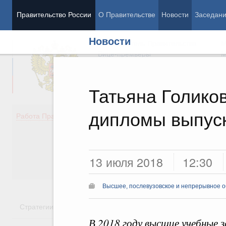
Правительство России
О Правительстве
Новости
Заседан
Новости
Председатель Правительства
М
Вице-премьеры
М
Татьяна Голико
дипломы выпус
Демография
Занято
Работа Правительства
Здоровье
Технол
Образование
Эконом
Культура
Финан
Общество
Социал
13 июля 2018
12:30
Государство
Высшее, послевузовское и непрерывное 
Стратегии
Государственные программы
Национальн
В 2018 году высшие учебные з