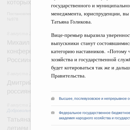
которых освобождаются от НДФЛ
государственного и муниципально
менеджмента, юриспруденции, вы п
Постановление от 5 августа 2026 года
№978
Татьяна Голикова.
8 августа 2026
,
Отрасль информационных технологий
Вице-премьер выразила уверенност
Михаил Мишустин дал поручения по итог
выпускники станут состоявшимися
конференции «Цифровая индустрия пр
категорию наставников. «Потому 
хозяйства и государственной служ
России»
будет котироваться так же и даль
8 августа 2026
,
Спорт высших достижений и массовый сп
Правительства.
Дмитрий Чернышенко и Михаил Дегтярёв
россиян с Днём физкультурника
Высшее, послевузовское и непрерывное 
8 августа 2026
,
Социальные инновации. Некоммерческие ор
Добровольчество и волонтёрство. Благотворительност
Федеральное государственное бюджетное
Татьяна Голикова поздравила волонтёров
академия народного хозяйства и государ
летием