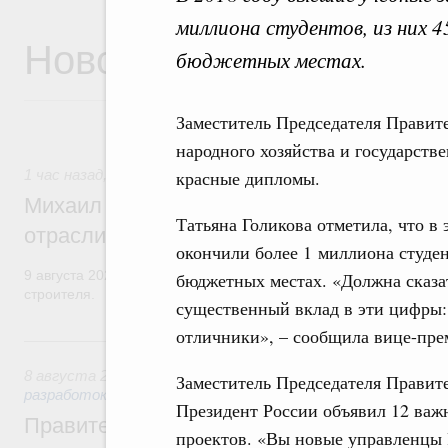
миллиона студентов, из них 4
Новости
бюджетных местах.
Заместитель Председателя Правит
народного хозяйства и государств
1 час назад
,
Регулирование в сфере строительства
красные дипломы.
Михаил Мишустин поздравил работников
Татьяна Голикова отметила, что в
отрасли с профессиональным празднико
окончили более 1 миллиона студен
9 августа 2026 года отмечается профессиональный праздник –
бюджетных местах. «Должна сказа
строителя.
существенный вклад в эти цифры: 
отличники», – сообщила вице-пре
Вчера
8 августа 2026
,
Государственная политика в сфере научны
Заместитель Председателя Правите
разработок
Президент России объявил 12 важ
Правительство расширило перечень пре
проектов. «Вы новые управленцы 