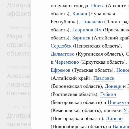
Дмитрий Патрушев: Синхронизация госп
получают города
Онега
(Архангел
область),
Канаш
(Чувашская
эффективность поддержки сельских тер
Республика),
Пикалёво
(Ленинград
7 августа 2026
,
Экономика городов. Городская среда
область),
Гаврилов-Ям
(Ярославск
Марат Хуснуллин: «Единый заказчик» з
область),
Заринск
(Алтайский край
строительство и реконструкцию более 3
Сердобск
(Пензенская область),
объектов
Далматово
(Курганская область),
С
и
Черемхово
(Иркутская область),
7 августа 2026
,
Чрезвычайные ситуации и ликвидация их 
Ефремов
(Тульская область),
Ново
Александр Козлов провёл заседание пра
(Алтайский край),
Павловск
ликвидации последствий чрезвычайной с
(Воронежская область),
Донецк
и
Керченском проливе
(Ростовская область),
Губкин
(Белгородская область) и
Новокуз
7 августа 2026
,
Среднее профессиональное образование
(Кемеровская область), посёлки
Уг
Дмитрий Чернышенко: Установлен рекорд
(Новгородская область),
Линёво
заявлений от абитуриентов колледжей и
(Новосибирская область) и
Варга