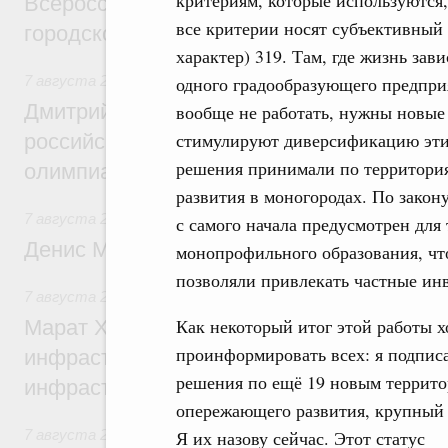
критериям, которые используются,
Всероссийского конкурса лучших проект
все критерии носят субъективный
городской среды
характер) 319. Там, где жизнь зави
7 августа 2026
,
Отрасль информационных технологий
одного градообразующего предприя
Дмитрий Чернышенко и Сергей Кравцов 
вообще не работать, нужны новые
стимулируют диверсификацию этих
российскую сборную с победой на Межд
решения принимали по территори
олимпиаде по искусственному интеллект
развития в моногородах. По закону
7 августа 2026
,
Общие вопросы промышленной политики
с самого начала предусмотрен для 
Денис Мантуров посетил Ярославскую о
монопрофильного образования, чт
позволяли привлекать частные ин
7 августа 2026
,
Бюджеты субъектов Федерации. Межбюд
Как некоторый итог этой работы х
Марат Хуснуллин: 15 объектов спортивн
проинформировать всех: я подпис
инфраструктуры построили и обновили б
решения по ещё 19 новым террит
инфраструктурным кредитам
опережающего развития, крупный 
7 августа 2026
,
Развитие сельских территорий
Я их назову сейчас. Этот статус