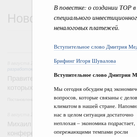
В повестке: о создании ТОР 
Новости
специального инвестиционно
неналоговых платежей.
Вступительное слово Дмитрия Ме
8 августа, суббота
Брифинг Игоря Шувалова
8 августа 2026
,
Государственная политика в сфере научны
разработок
Вступительное слово Дмитрия М
Правительство расширило перечень пре
которых освобождаются от НДФЛ
Мы сегодня обсудим ряд экономич
вопросов, которые связаны с дело
Постановление от 5 августа 2026 года №978
климатом в нашей стране. Напомн
нас в целом ситуация достаточно
8 августа 2026
,
Отрасль информационных технологий
неплохая – экономика подрастает,
Михаил Мишустин дал поручения по итог
опережающими темпами росли
конференции «Цифровая индустрия пр