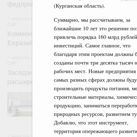
федпроекта «Профессионалитет»
(Курганская область).
7 августа 2026
,
Евразийский экономический союз. Интегр
Суммарно, мы рассчитываем, за
СНГ
ближайшие 10 лет это решение по
Комментарий Алексея Оверчука по итога
привлечь порядка 160 млрд рубле
Евразийского межправительственного со
инвестиций. Самое главное, что
благодаря этим проектам должны 
7 августа 2026
,
Евразийский экономический союз. Интегр
созданы почти три десятка тысяч 
СНГ
рабочих мест. Новые предприятия
Заседание Евразийского межправительст
самых разных сферах должны буду
расширенном составе
производить продукты питания, ме
В повестке заседания актуальные задачи 
строительные материалы, химиче
числе совершенствование кооперации в о
продукцию, заниматься переработ
регулирования и администрирования, разв
обеспечение продовольственной безопасн
природных ресурсов, развитием ту
железнодорожных перевозок, формирован
Добавлю, что этот инструмент,
рынка.
территория опережающего развити
7 августа 2026
,
Евразийский экономический союз. Интегр