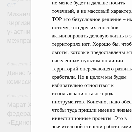
не менее будет и дальше носить
СНГ
точечный, а не массовый характер
Михаил Мишустин принял участие во вст
ТОР это безусловное решение – и
Киргизии Садыра Жапарова с главами де
потому, что других способов
участников заседания Евразийского
активизировать деловую жизнь в 
межправительственного совета
территориях нет. Хорошо бы, что
льготы, которые предоставлены э
6 августа, четверг
населённым пунктам по линии
6 августа 2026
,
Общие вопросы промышленной политики
территорий опережающего развити
Денис Мантуров провёл заседание Прав
сработали. Но в целом мы будем
комиссии по промышленности
избирательно относиться к
использованию такого рода
6 августа 2026
,
Регулирование в сфере строительства
инструментов. Конечно, надо обес
Марат Хуснуллин: Более 130 социальных
чтобы туда пришли именно живые
федерального значения построено под к
инвестиционные проекты. Это в
«Единого заказчика»
значительной степени работа сами