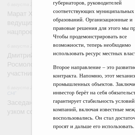
губернаторов, руководителей
6 августа 2026
,
Национальный проект «Инфраструктура д
соответствующих муниципальных
Марат Хуснуллин: Порядка 200 дорожных
образований. Организационные и
ведущих к спортивным объектам, обновят
правовые решения для этого мы п
нацпроекту «Инфраструктура для жизни
Чтобы продемонстрировать все
возможности, теперь необходимо
6 августа 2026
,
Молодёжная политика
использовать ресурс местных влас
Дмитрий Чернышенко, Сергей Кравцов и
Росмолодёжи Григорий Гуров поприветс
Второе направление – это развит
участников проекта «Кольцо открытий»
контракта. Напомню, этот механиз
промышленных объектов. Заключив
6 августа 2026
,
Евразийский экономический союз. Интегр
инвестор берёт на себя обязательс
СНГ
гарантирует стабильность условий
Заседание Евразийского межправительст
компаний, включая известные ме
узком составе
воспользовались. Он стал достат
просят и дальше его использовать.