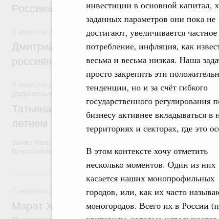
инвестиции в основной капитал, х
России»
заданных параметров они пока не
достигают, увеличивается частное
8 августа 2026
,
Спорт высших достижений и массовый сп
потребление, инфляция, как извес
Дмитрий Чернышенко и Михаил Дегтярёв
весьма и весьма низкая. Наша зада
россиян с Днём физкультурника
просто закрепить эти положитель
8 августа 2026
,
Социальные инновации. Некоммерческие ор
тенденции, но и за счёт гибкого
Добровольчество и волонтёрство. Благотворительност
государственного регулирования 
Татьяна Голикова поздравила волонтёров
бизнесу активнее вкладываться в 
летием
территориях и секторах, где это о
Заместитель Председателя Правительства Татьяна Голикова поздра
В этом контексте хочу отметить
Всероссийского общественного движения «Волонтёры-медики» с 10
несколько моментов. Один из них
7 августа, пятница
касается наших монопрофильных
городов, или, как их часто называ
7 августа 2026
,
Экономика городов. Городская среда
моногородов. Всего их в России (п
Марат Хуснуллин провёл заседание ком