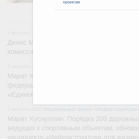
железнодорожных перевозок, формирован
проектам
рынка.
Вчера
6 августа 2026
,
Общие вопросы промышленной политики
Денис Мантуров провёл заседание Прав
комиссии по промышленности
6 августа 2026
,
Регулирование в сфере строительства
Марат Хуснуллин: Более 130 социальных
федерального значения построено под к
«Единого заказчика»
6 августа 2026
,
Национальный проект «Инфраструктура д
Марат Хуснуллин: Порядка 200 дорожных
ведущих к спортивным объектам, обновят
нацпроекту «Инфраструктура для жизни