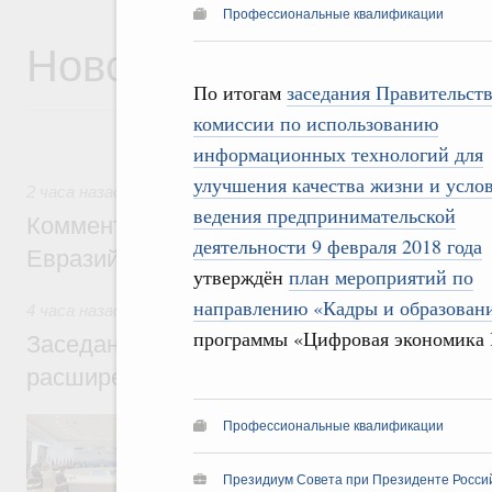
Профессиональные квалификации
Новости
По итогам
заседания Правительст
комиссии по использованию
информационных технологий для
улучшения качества жизни и усло
2 часа назад
,
Евразийский экономический союз. Интеграци
ведения предпринимательской
Комментарий Алексея Оверчука по итога
деятельности 9 февраля 2018 года
Евразийского межправительственного со
утверждён
план мероприятий по
направлению «Кадры и образован
4 часа назад
,
Евразийский экономический союз. Интеграци
программы «Цифровая экономика 
Заседание Евразийского межправительст
расширенном составе
В повестке заседания актуальные задачи 
Профессиональные квалификации
числе совершенствование кооперации в о
регулирования и администрирования, разв
обеспечение продовольственной безопасн
Президиум Совета при Президенте Росси