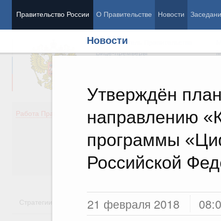
Правительство России
О Правительстве
Новости
Заседан
Новости
Председатель Правительства
М
Вице-премьеры
М
Утверждён план
направлению «К
Демография
Занято
Работа Правительства
Здоровье
Технол
Образование
Эконом
программы «Ци
Культура
Финан
Общество
Социал
Российской Фе
Государство
21 февраля 2018
08:
Стратегии
Государственные программы
Национальн