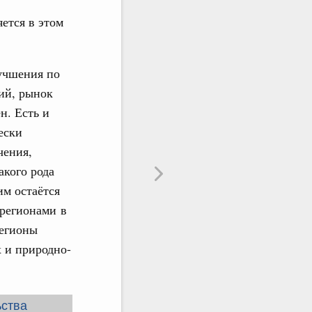
яется в этом
лучшения по
ий, рынок
н. Есть и
ески
чения,
акого рода
м остаётся
 регионами в
регионы
х и природно-