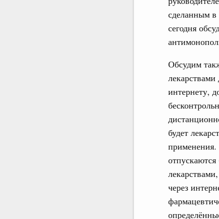
руководителе
сделанным в
сегодня обсу
антимонопол
Обсудим такж
лекарствами 
интернету, 
бесконтрольн
дистанционн
будет лекарс
применения. 
отпускаются 
лекарствами,
через интерн
фармацевтиче
определённые