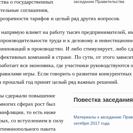
ства о государственных
заседании Правительства
ртельные соглашения,
вцов и руководитель Росмолодёжи Григорий
31
озрачности тарифов и целый ряд других вопросов.
ов проекта «Кольцо открытий»
С помощь
напрямую влияет на работу тысяч предпринимателей, и
юз. Интеграция на пространстве СНГ
осуществ
тельственного совета в узком составе
производительности труда и к деловому и инвестиционн
Для поиск
инноваций в производство. И либо стимулирует, либо с
сервисо
рубежными странами (кроме СНГ) на двусторонней основе
фективных компаний в стране. По сути, от этого зависит
 встречу с Министром промышленности,
Выбра
рана Мохаммадом Атабаком
аботает вся экономика, где участники руководствуются
пери
равилами игры. Если говорить о развитии конкурентных
Архи
за прошлый год принят целый ряд важных решений.
0 маршрутов научно-популярного туризма в
ятилетия науки и технологий
мы сдержали повышение
Повестка заседания
 отношения со странами СНГ на двусторонней основе
многих сферах рост был
Подпи
 работе VIII Российско-Киргизского
инфляции, то есть ниже
сийско-Киргизской межрегиональной
Материалы к заседанию Прав
Ежеднев
рых, со вступлением в силу
октября 2017 года
нтимонопольного пакета
Email