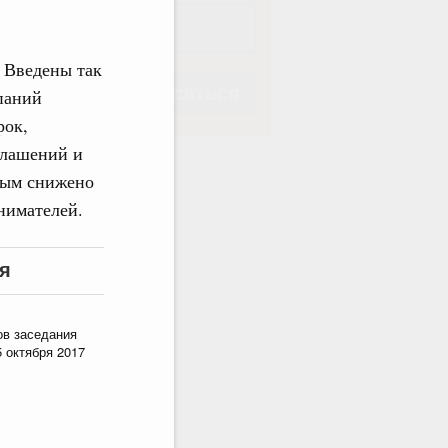
 Введены так
Подписаться
паний
рок,
глашений и
мым снижено
нимателей.
Подписаться
я
ов заседания
 октября 2017