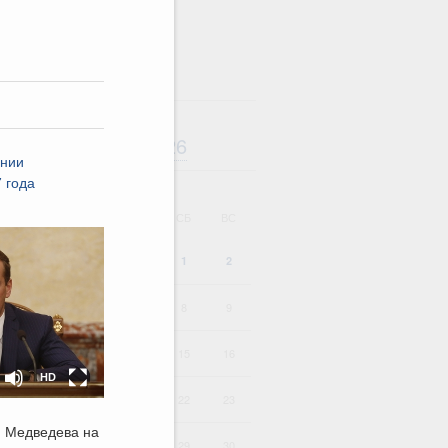
Август
2026
дарь
ании
 года
ВТ
СР
ЧТ
ПТ
СБ
ВС
1
2
HD
SD
4
5
6
7
8
9
11
12
13
14
15
16
HD
18
19
20
21
22
23
я Медведева на
25
26
27
28
29
30