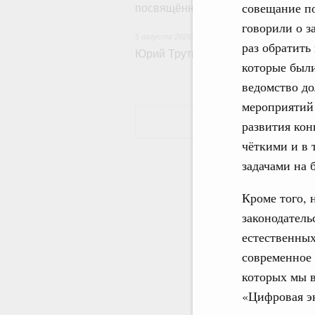
совещание п
посвящённой повышению произво
говорили о з
5 августа 2026
,
Общие вопросы развития ДФО
раз обратить
Юрий Трутнев: Опубликована пр
которые были
ведомство до
мероприятий
развития кон
чёткими и в 
задачами на
Кроме того, 
законодатель
естественных
современное 
которых мы в
«Цифровая э