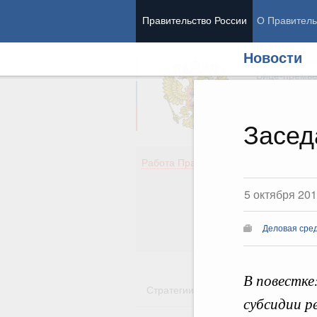
Правительство России
О Правитель
Новости
Председател
Вице-премь
Засед
Де
Работа Правительства
Здо
Обр
5 октября 20
Кул
Об
Деловая сред
Гос
В повестке
Стратегии
Государственные пр
субсидии р