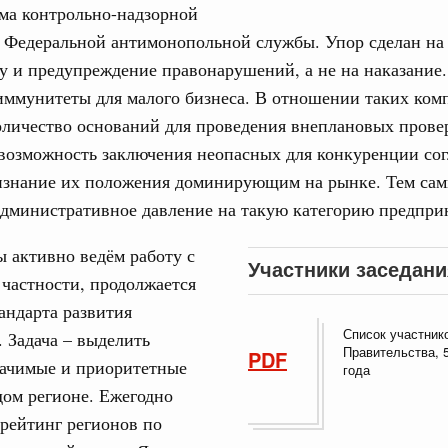
ма контрольно-надзорной
тных трассах открылись
и Федеральной антимонопольной службы. Упор сделан на
жного сервиса
 и предупреждение правонарушений, а не на наказание.
овации
иммунитеты для малого бизнеса. В отношении таких ком
о итогам стратегической сессии о
личество оснований для проведения внеплановых прове
Email
вления научно-технологическим развитием
 возможность заключения неопасных для конкуренции со
 августа, среда
ризнание их положения доминирующим на рынке. Тем са
административное давление на такую категорию предпри
тво
 объектов ЖКХ обновлено в России при участии
ы активно ведём работу с
Участники заседани
 частности, продолжается
орий. ОЭЗ. ТОР. Моногорода
андарта развития
е по реализации проектов института
Список участник
 Задача – выделить
льном округе
Правительства, 5
PDF
начимые и приоритетные
года
ом регионе. Ежегодно
 фестиваль молодёжи сформировал целое
 рейтинг регионов по
 на себя ответственность за будущее