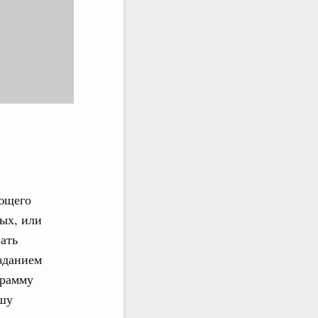
ующего
ных, или
ать
зданием
грамму
ошу