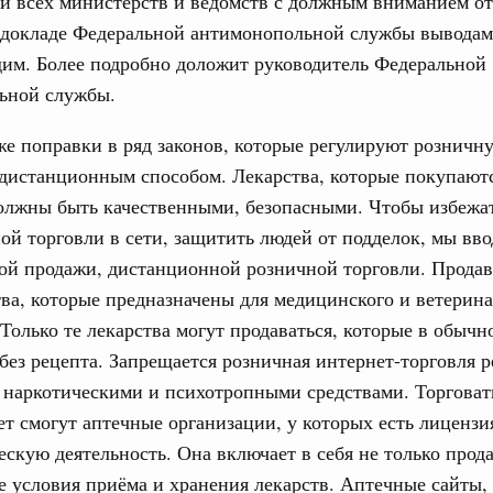
й всех министерств и ведомств с должным вниманием от
 докладе Федеральной антимонопольной службы выводам
дим. Более подробно доложит руководитель Федеральной
ьной службы.
е поправки в ряд законов, которые регулируют розничн
дистанционным способом. Лекарства, которые покупают
должны быть качественными, безопасными. Чтобы избежа
ой торговли в сети, защитить людей от подделок, мы вв
ой продажи, дистанционной розничной торговли. Прода
тва, которые предназначены для медицинского и ветерин
Только те лекарства могут продаваться, которые в обычн
без рецепта. Запрещается розничная интернет-торговля
 наркотическими и психотропными средствами. Торговат
ет смогут аптечные организации, у которых есть лицензи
скую деятельность. Она включает в себя не только прода
 условия приёма и хранения лекарств. Аптечные сайты,