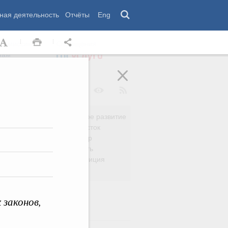
ная деятельность
Отчёты
Eng
 комиссии
Обращения
нам
Региональное развитие
да
Дальний Восток
вязь
Россия и мир
Безопасность
сть
Право и юстиция
яйство
 законов,