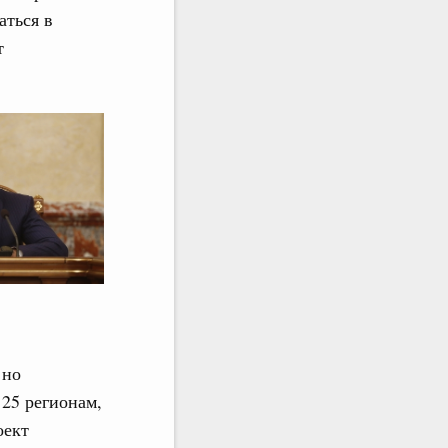
аться в
т
 но
 25 регионам,
оект