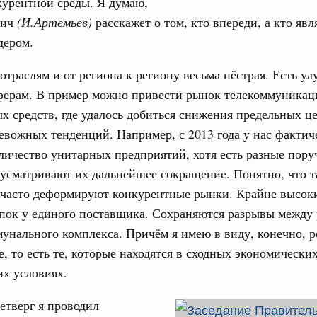
курентной среды. Я думаю,
труктура для жизни»
вич
(И.Артемьев)
расскажет о том, кто впереди, а кто явл
даний на юге России вырос почти на треть
дером.
ровая система. Недвижимость. Оценочная деятельность
отраслям и от региона к региону весьма пёстрая. Есть у
равкомиссии в управление «ДОМ.РФ»
ферам. В пример можно привести рынок телекоммуникац
регионах
х средств, где удалось добиться снижения предельных це
евожных тенденций. Например, с 2013 года у нас фактич
туризм в России вырос на 4,3%, въездной –
личество унитарных предприятий, хотя есть разные пору
усматривают их дальнейшее сокращение. Понятно, что т
оплива
 часто деформируют конкурентные рынки. Крайне высоки
ие по ситуации на топливном рынке
пок у единого поставщика. Сохраняются разрывы между
унального комплекса. Причём я имею в виду, конечно, 
ья
ы комплексного развития территорий в
, то есть те, которые находятся в сходных экономически
ализованы в городах ДНР
х условиях.
руда и поддержки занятости
етверг я проводил
о итогам стратегической сессии,