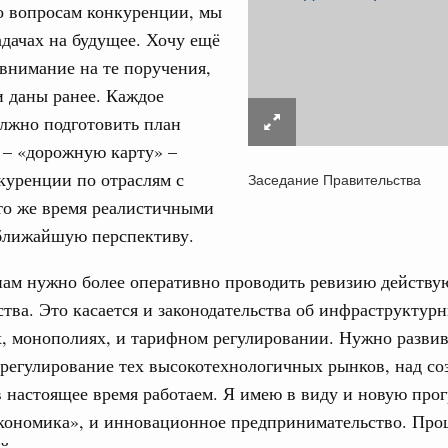
о вопросам конкуренции, мы
дительности труда
адачах на будущее. Хочу ещё
 внимание на те поручения,
ограмма Спортивных игр ВЭФ-2026
 даны ранее. Каждое
1
лжно подготовить план
 – «дорожную карту» –
Показать еще
куренции по отраслям с
Заседание Правительства
то же время реалистичными
 ближайшую перспективу.
нам нужно более оперативно проводить ревизию действ
ства. Это касается и законодательства об инфраструктур
, монополиях, и тарифном регулировании. Нужно развив
регулирование тех высокотехнологичных рынков, над со
 настоящее время работаем. Я имею в виду и новую про
кономика», и инновационное предпринимательство. Пр