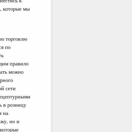
нестись к
, которые мы
ую торговлю
ся по
ть
одим правило
вать можно
арного
ой сети
 рецептурными
ь в розницу
я на
жу, но и
 которые