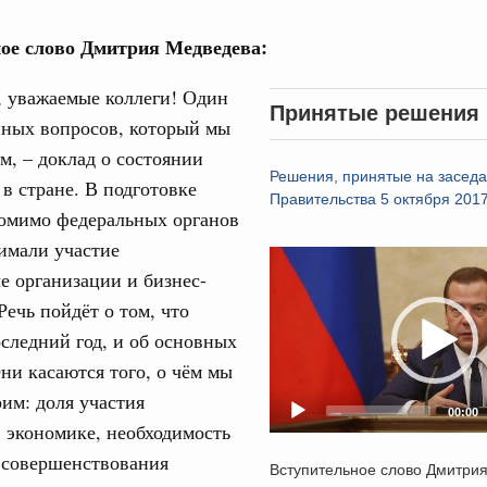
ое слово Дмитрия Медведева:
, уважаемые коллеги! Один
Принятые решения
нных вопросов, который мы
м, – доклад о состоянии
Кален
Решения, принятые на засед
августа, четверг
в стране. В подготовке
Правительства 5 октября 2017
помимо федеральных органов
политики
ПН
имали участие
е Правительственной комиссии по
Video
 организации и бизнес-
Player
Речь пойдёт о том, что
тельства
3
оследний год, и об основных
иальных объектов федерального значения
о заказчика»
ни касаются того, о чём мы
10
им: доля участия
труктура для жизни»
00:00
в экономике, необходимость
17
орожных участков, ведущих к спортивным
 совершенствования
о нацпроекту «Инфраструктура для жизни»
Вступительное слово Дмитри
24