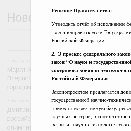
Решение Правительства:
Новости
Утвердить отчёт об исполнении фе
года и направить его в Государст
Российской Федерации.
7 августа, пятница
2. О проекте федерального зако
закон “О науке и государственно
7 августа 2026
,
Экономика городов. Городская среда
Марат Хуснуллин провёл заседание ком
совершенствования деятельност
Российской Федерации»
Всероссийского конкурса лучших проект
городской среды
Законопроектом предлагается доп
государственной научно-техническ
7 августа 2026
,
Отрасль информационных технологий
привести нормативную базу, регу
Дмитрий Чернышенко и Сергей Кравцов 
научных центров, в соответствие
российскую сборную с победой на Межд
развития научно-технологического 
олимпиаде по искусственному интеллект