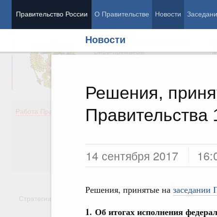
Правительство России
О Правительстве
Новости
Заседан
Новости
Председатель Правительства
М
Вице-премьеры
М
Решения, приня
Правительства 
Демография
Занято
Работа Правительства
Здоровье
Технол
Образование
Эконом
Культура
Финан
Общество
Социал
14 сентября 2017
16:
Государство
Решения, принятые на
заседании П
Стратегии
Государственные программы
Национальн
1.
Об итогах исполнения федерал