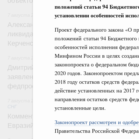
объектов
положений статьи 94 Бюджетног
установлении особенностей испо
7 августа 2026
,
Чрезвычайные ситуации и ликвидация их 
Александр Козлов провёл заседание пра
Проект федерального закона «О п
ликвидации последствий чрезвычайной с
положений статьи 94 Бюджетного 
Керченском проливе
особенностей исполнения федераль
Минфином России в целях создани
7 августа 2026
,
Среднее профессиональное образование
законопроекта о федеральном бюдж
Дмитрий Чернышенко: Установлен рекорд
2020 годов. Законопроектом предл
заявлений от абитуриентов колледжей и
2018 году остатков средств федер
федпроекта «Профессионалитет»
действие установленных на 2017 
направления остатков средств фед
7 августа 2026
,
Евразийский экономический союз. Интегр
установленные цели.
СНГ
Комментарий Алексея Оверчука по итога
Законопроект рассмотрен и одобре
Евразийского межправительственного со
Правительства Российской Федера