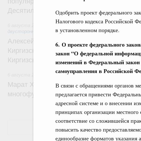
популярного туризма в 35 регионах созд
Десятилетия науки и технологий
Одобрить проект федерального за
Налогового кодекса Российской Ф
6 августа 2026
,
Экономические и гуманитарные отношения
в установленном порядке.
двусторонней основе
Алексей Оверчук принял участие в работе
6. О проекте федерального зако
Киргизского экономического форума и XII
закон “О федеральной информаци
Киргизской межрегиональной конференц
изменений в Федеральный закон
самоуправления в Российской Ф
6 августа 2026
,
Дорожное хозяйство
Марат Хуснуллин: На двух скоростных т
В связи с обращениями органов м
многофункциональные зоны дорожного с
предлагается привести Федераль
адресной системе и о внесении и
принципах организации местного 
соответствие со сложившейся прак
Показать еще
повысить качество предоставляем
единообразие форматов указания а