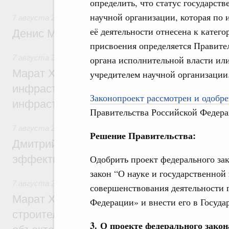
определить, что статус государст
научной организации, которая по 
7 августа 2026
,
Общие вопросы промышленной политики
её деятельности отнесена к катего
Денис Мантуров посетил Ярославскую о
присвоения определяется Правите
7 августа 2026
,
Бюджеты субъектов Федерации. Межбюд
органа исполнительной власти или
Марат Хуснуллин: 15 объектов спортивн
учредителем научной организации
инфраструктуры построили и обновили б
Законопроект рассмотрен и одобре
инфраструктурным кредитам
Правительства Российской Федера
7 августа 2026
,
Развитие сельских территорий
Решение Правительства:
Дмитрий Патрушев: Синхронизация госп
Одобрить проект федерального за
эффективность поддержки сельских тер
закон “О науке и государственной
7 августа 2026
,
Экономика городов. Городская среда
совершенствования деятельности 
Марат Хуснуллин: «Единый заказчик» з
Федерации» и внести его в Госуд
строительство и реконструкцию более 3
3. О проекте федерального зако