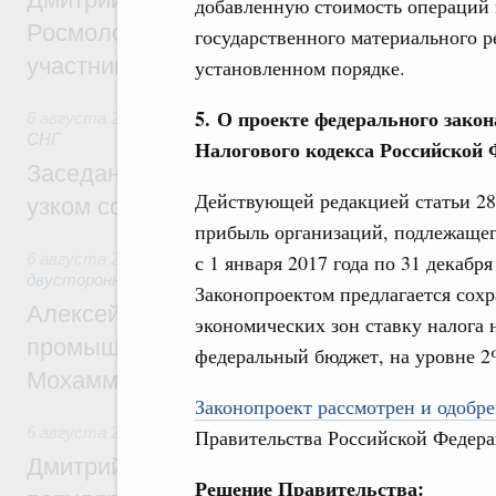
добавленную стоимость операций 
Росмолодёжи Григорий Гуров поприветс
государственного материального р
участников проекта «Кольцо открытий»
установленном порядке.
5. О проекте федерального закон
6 августа 2026
,
Евразийский экономический союз. Интегр
СНГ
Налогового кодекса Российской
Заседание Евразийского межправительст
Действующей редакцией статьи 284
узком составе
прибыль организаций, подлежащег
с 1 января 2017 года по 31 декабр
6 августа 2026
,
Экономические отношения с зарубежными 
двусторонней основе
Законопроектом предлагается сохр
Алексей Оверчук провёл рабочую встреч
экономических зон ставку налога 
промышленности, недропользования и т
федеральный бюджет, на уровне 2
Мохаммадом Атабаком
Законопроект рассмотрен и одобрен
6 августа 2026
,
Внутренний и въездной туризм
Правительства Российской Федера
Дмитрий Чернышенко: Порядка 110 марш
Решение Правительства: