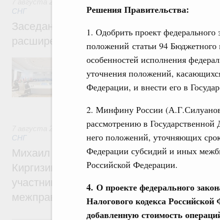
7 августа 2026
,
Евразийский экономический союз. Интегр
Решения Правительства:
СНГ
Заседание Евразийского межправительст
1. Одобрить проект федерального
расширенном составе
положений статьи 94 Бюджетного 
особенностей исполнения федераль
В повестке заседания актуальные задачи 
числе совершенствование кооперации в о
уточнения положений, касающихся
регулирования и администрирования, разв
Федерации, и внести его в Госуда
обеспечение продовольственной безопасн
железнодорожных перевозок, формирован
рынка.
2. Минфину России (А.Г.Силуанову
рассмотрению в Государственной 
7 августа 2026
,
Евразийский экономический союз. Интегр
него положений, уточняющих срок
СНГ
Федерации субсидий и иных межб
Михаил Мишустин принял участие во вст
Российской Федерации.
Киргизии Садыра Жапарова с главами де
участников заседания Евразийского
4. О проекте федерального закон
межправительственного совета
Налогового кодекса Российской 
добавленную стоимость операци
6 августа, четверг