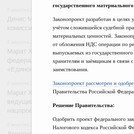
государственного материального
6 августа 2026
,
Общие вопросы промышленной политики
Законопроект разработан в целях 
Денис Мантуров провёл заседание Прав
учётом сложившейся судебной пра
комиссии по промышленности
материальных ценностей. Законопр
6 августа 2026
,
Регулирование в сфере строительства
от обложения НДС операции по ре
Марат Хуснуллин: Более 130 социальных
выпускаемых из государственного
федерального значения построено под к
хранителям и заёмщикам в связи с
заимствования.
«Единого заказчика»
Законопроект рассмотрен и одобрен
6 августа 2026
,
Национальный проект «Инфраструктура д
Правительства Российской Федера
Марат Хуснуллин: Порядка 200 дорожных
ведущих к спортивным объектам, обновят
Решение Правительства:
нацпроекту «Инфраструктура для жизни
Одобрить проект федерального зак
6 августа 2026
,
Молодёжная политика
Налогового кодекса Российской Фе
Дмитрий Чернышенко, Сергей Кравцов и