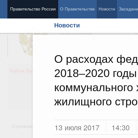
Правительство России
О Правительстве
Новости
Заседан
Новости
Председатель Правительства
М
Вице-премьеры
М
О расходах фед
2018–2020 годы
Демография
Занято
Работа Правительства
Здоровье
Технол
Образование
Эконом
коммунального 
Культура
Финан
Общество
Социал
жилищного стро
Государство
13 июля 2017
14:30
Стратегии
Государственные программы
Национальн