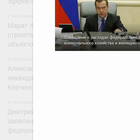
эффективность поддержки сельских тер
2 часа назад
,
Экономика городов. Городская среда
Марат Хуснуллин: «Единый заказчик» з
строительство и реконструкцию более 3
Cовещание о расходах федерального б
коммунального хозяйства и жилищного
объектов
4 часа назад
,
Чрезвычайные ситуации и ликвидация их пос
Александр Козлов провёл заседание пра
ликвидации последствий чрезвычайной с
Керченском проливе
4 часа назад
,
Среднее профессиональное образование
Дмитрий Чернышенко: Установлен рекорд
заявлений от абитуриентов колледжей и
федпроекта «Профессионалитет»