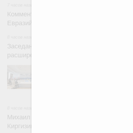
7 часов назад
,
Евразийский экономический союз. Интеграц
Комментарий Алексея Оверчука по итога
Евразийского межправительственного со
8 часов назад
,
Евразийский экономический союз. Интеграц
Заседание Евразийского межправительст
расширенном составе
В повестке заседания актуальные задачи 
числе совершенствование кооперации в о
регулирования и администрирования, разв
обеспечение продовольственной безопасн
железнодорожных перевозок, формирован
рынка.
8 часов назад
,
Евразийский экономический союз. Интеграц
Михаил Мишустин принял участие во вст
Киргизии Садыра Жапарова с главами де