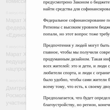
комиссии по промышленности
предусмотрено Законом о бюджете.
найти средства для софинансиров
6 августа 2026
,
Регулирование в сфере строительства
Федеральное софинансирование по
Марат Хуснуллин: Более 130 социальных
Регионы с высоким уровнем бюдже
федерального значения построено под к
попали, но этот вопрос тоже треб
«Единого заказчика»
Предпочтения у людей могут быть 
6 августа 2026
,
Национальный проект «Инфраструктура д
главное, чтобы мы получили совр
Марат Хуснуллин: Порядка 200 дорожных
продуманным дизайном. Такая инф
ведущих к спортивным объектам, обновят
всех жителей: это и дети, и люди 
нацпроекту «Инфраструктура для жизни
любители спорта, и люди с ограни
было удобно, чтобы сами жители 
6 августа 2026
,
Молодёжная политика
всему тому, что есть, к своему дво
Дмитрий Чернышенко, Сергей Кравцов и
Росмолодёжи Григорий Гуров поприветс
Предполагается, что будет опреде
участников проекта «Кольцо открытий»
благоустройству, но регион, коне