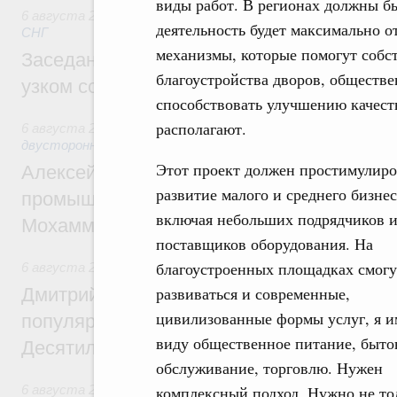
виды работ. В регионах должны б
6 августа 2026
,
Евразийский экономический союз. Интегр
деятельность будет максимально о
СНГ
механизмы, которые помогут собс
Заседание Евразийского межправительст
благоустройства дворов, обществе
узком составе
способствовать улучшению качест
располагают.
6 августа 2026
,
Экономические отношения с зарубежными 
двусторонней основе
Этот проект должен простимулиро
Алексей Оверчук провёл рабочую встреч
развитие малого и среднего бизнес
промышленности, недропользования и т
включая небольших подрядчиков 
Мохаммадом Атабаком
поставщиков оборудования. На
благоустроенных площадках смогу
6 августа 2026
,
Внутренний и въездной туризм
развиваться и современные,
Дмитрий Чернышенко: Порядка 110 марш
цивилизованные формы услуг, я и
популярного туризма в 35 регионах созд
виду общественное питание, быто
Десятилетия науки и технологий
обслуживание, торговлю. Нужен
6 августа 2026
,
Экономические и гуманитарные отношения
комплексный подход. Нужно не то