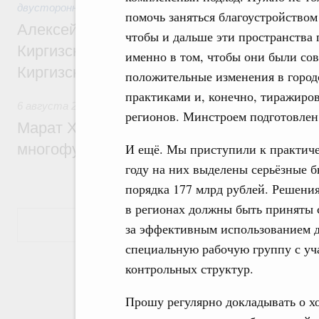
двусторонней основе
помочь заняться благоустройством
Алексей Оверчук принял участие в работе
чтобы и дальше эти пространства
Киргизского экономического форума и XII
именно в том, чтобы они были со
Киргизской межрегиональной конференц
положительные изменения в городс
практиками и, конечно, тиражиров
6 августа 2026
,
Дорожное хозяйство
регионов. Минстроем подготовлен
Марат Хуснуллин: На двух скоростных т
многофункциональные зоны дорожного с
И ещё. Мы приступили к практиче
году на них выделены серьёзные 
порядка 177 млрд рублей. Решени
в регионах должны быть приняты с
Показать еще
за эффективным использованием д
специальную рабочую группу с уча
контрольных структур.
Прошу регулярно докладывать о х