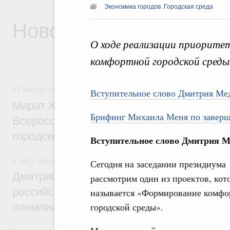
Экономика городов. Городская среда
Новости
О ходе реализации приорите
комфортной городской среды
47 минут назад
,
Экономика городов. Городская среда
Вступительное слово Дмитрия Ме
Марат Хуснуллин провёл заседание ком
Брифинг Михаила Меня по заверш
Всероссийского конкурса лучших проект
городской среды
Вступительное слово Дмитрия М
2 часа назад
,
Отрасль информационных технологий
Сегодня на заседании президиума
Дмитрий Чернышенко и Сергей Кравцов 
рассмотрим один из проектов, кот
российскую сборную с победой на Межд
называется «Формирование комфо
олимпиаде по искусственному интеллект
городской среды».