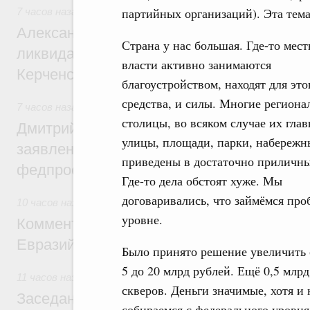
партийных организаций). Эта тема
7 часов назад
,
Чрезвычайные ситуации и ликвидация их по
Александр Козлов провёл заседание пра
Страна у нас большая. Где-то мес
ликвидации последствий чрезвычайной с
власти активно занимаются
Керченском проливе
благоустройством, находят для это
средства, и силы. Многие региона
7 часов назад
,
Среднее профессиональное образование
столицы, во всяком случае их гла
Дмитрий Чернышенко: Установлен рекорд
улицы, площади, парки, набережн
заявлений от абитуриентов колледжей и
приведены в достаточно приличны
федпроекта «Профессионалитет»
Где-то дела обстоят хуже. Мы
договаривались, что займёмся про
10 часов назад
,
Евразийский экономический союз. Интегра
уровне.
Комментарий Алексея Оверчука по итога
Евразийского межправительственного со
Было принято решение увеличить с
5 до 20 млрд рублей. Ещё 0,5 млр
11 часов назад
,
Евразийский экономический союз. Интегра
скверов. Деньги значимые, хотя и 
Заседание Евразийского межправительст
собираемся с федерального уровня