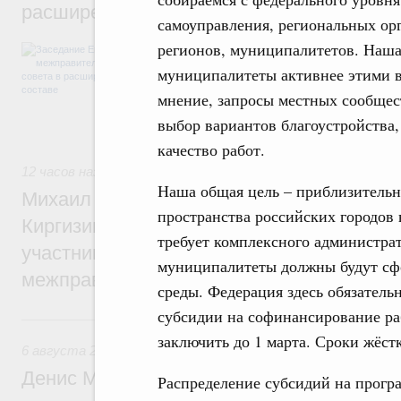
расширенном составе
самоуправления, региональных орг
регионов, муниципалитетов. Наша
В повестке заседания актуальные задачи 
числе совершенствование кооперации в о
муниципалитеты активнее этими в
регулирования и администрирования, разв
мнение, запросы местных сообщес
обеспечение продовольственной безопасн
железнодорожных перевозок, формирован
выбор вариантов благоустройства,
рынка.
качество работ.
12 часов назад
,
Евразийский экономический союз. Интегра
Наша общая цель – приблизительн
Михаил Мишустин принял участие во вст
пространства российских городов 
Киргизии Садыра Жапарова с главами де
требует комплексного администра
участников заседания Евразийского
муниципалитеты должны будут сф
межправительственного совета
среды. Федерация здесь обязатель
субсидии на софинансирование ра
Вчера
заключить до 1 марта. Сроки жёст
6 августа 2026
,
Общие вопросы промышленной политики
Денис Мантуров провёл заседание Прав
Распределение субсидий на прогр