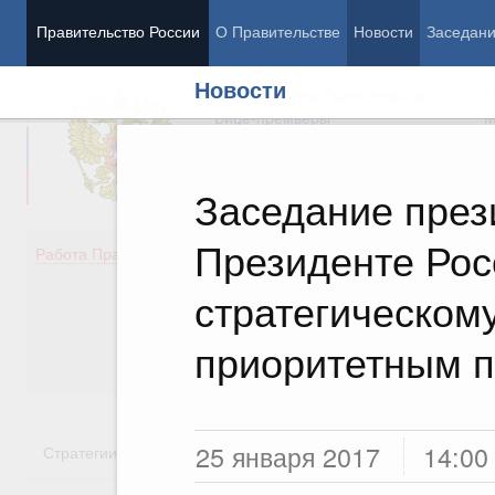
Правительство России
О Правительстве
Новости
Заседан
Новости
Председатель Правительства
М
Вице-премьеры
М
Заседание през
Президенте Рос
Демография
Занято
Работа Правительства
Здоровье
Технол
Образование
Эконом
стратегическом
Культура
Финан
Общество
Социал
приоритетным 
Государство
25 января 2017
14:00
Стратегии
Государственные программы
Национальн