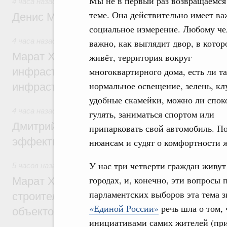
Мы не в первый раз возвращаемся
4 часа назад
,
Общие вопросы промышленной политики
теме. Она действительно имеет ва
Денис Мантуров посетил Ярославскую о
социальное измерение. Любому че
4 часа назад
,
Бюджеты субъектов Федерации. Межбюдже
важно, как выглядит двор, в котор
Марат Хуснуллин: 15 объектов спортивн
живёт, территория вокруг
инфраструктуры построили и обновили б
многоквартирного дома, есть ли т
нормальное освещение, зелень, кл
инфраструктурным кредитам
удобные скамейки, можно ли спок
4 часа назад
,
Развитие сельских территорий
гулять, заниматься спортом или
Дмитрий Патрушев: Синхронизация госп
припарковать свой автомобиль. П
эффективность поддержки сельских тер
нюансам и судят о комфортности 
У нас три четверти граждан живут
5 часов назад
,
Экономика городов. Городская среда
городах, и, конечно, эти вопросы 
Марат Хуснуллин: «Единый заказчик» з
парламентских выборов эта тема з
строительство и реконструкцию более 3
«Единой России»
речь шла о том, 
объектов
инициативами самих жителей (при