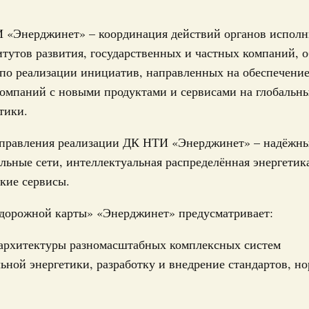
труктура для жизни»
 «Энерджинет» – координация действий органов исполн
даний на юге России вырос почти на треть
итутов развития, государственных и частных компаний,
ровая система. Недвижимость. Оценочная деятельность
по реализации инициатив, направленных на обеспечение
равкомиссии в управление «ДОМ.РФ»
компаний с новыми продуктами и сервисами на глобальн
Email
регионах
тики.
туризм в России вырос на 4,3%, въездной –
правления реализации ДК НТИ «Энерджинет» – надёжны
льные сети, интеллектуальная распределённая энергетик
кие сервисы.
оплива
ие по ситуации на топливном рынке
«дорожной карты» «Энерджинет» предусматривает:
ья
 архитектуры разномасштабных комплексных систем
ы комплексного развития территорий в
ализованы в городах ДНР
ьной энергетики, разработку и внедрение стандартов, н
руда и поддержки занятости
о итогам стратегической сессии,