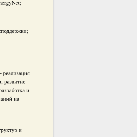
nergyNet;
споддержки;
– реализация
, развитие
разработка и
паний на
 –
труктур и