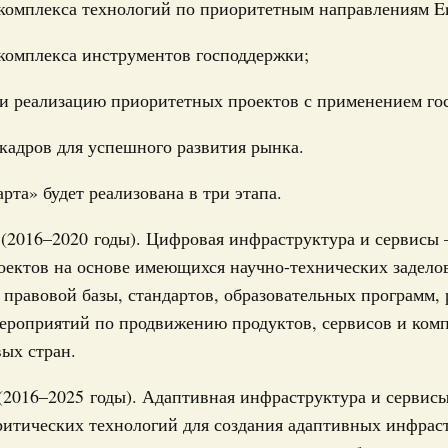
 комплекса технологий по приоритетным направлениям E
дительности труда
 комплекса инструментов господдержки;
ограмма Спортивных игр ВЭФ-2026
 и реализацию приоритетных проектов с применением го
ческое благополучие»
 кадров для успешного развития рынка.
финансирования Омской области в рамках
оздух»
рта» будет реализована в три этапа.
067-р
(2016–2020 годы). Цифровая инфраструктура и сервисы 
ектов на основе имеющихся научно-технических заделов
флот для Северного морского пути будет
правовой базы, стандартов, образовательных программ, 
ероприятий по продвижению продуктов, сервисов и ком
ренции
ых стран.
неральным директором АНО «Агентство
одвижению новых проектов» Светланой
(2016–2025 годы). Адаптивная инфраструктура и сервисы
ритических технологий для создания адаптивных инфрас
лючевые направления работы АСИ в контексте