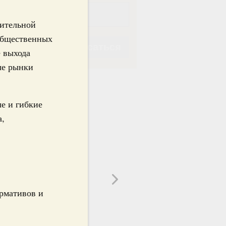
ительной
 общественных
Подписаться
 выхода
ые рынки
е и гибкие
а,
Подписаться
ормативов и