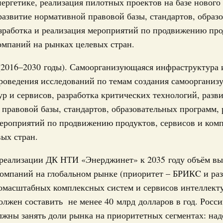
нергетике, реализация пилотных проектов на базе нового
иональных целей развития, в том числе реализация
учшению инвестиционного климата, разработка
развитие нормативной правовой базы, стандартов, образ
дарта общественного капитала, развитие креативной
зработка и реализация мероприятий по продвижению про
же речь шла о проектах в сферах демографии и
ельно обсуждались вопросы сотрудничества со странами
омпаний на рынках целевых стран.
(2016–2030 годы). Самоорганизующаяся инфраструктура 
августа, вторник
роведения исследований по темам создания самооргани
р и сервисов, разработка критических технологий, разв
убернатором Мурманской области Андреем
правовой базы, стандартов, образовательных программ, 
ероприятий по продвижению продуктов, сервисов и ком
ного комплекса
ых стран.
ю встречу с губернатором Ленинградской
 реализации ДК НТИ «Энерджинет» к 2035 году объём в
1
компаний на глобальном рынке (приоритет – БРИКC и р
номасштабных комплексных систем и сервисов интеллект
олжен составить не менее 40 млрд долларов в год. Росс
Показать еще
жны занять доли рынка на приоритетных сегментах: на