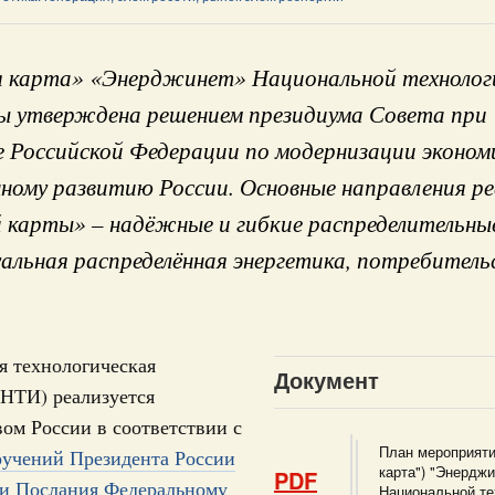
 карта» «Энерджинет» Национальной технолог
ы утверждена решением президиума Совета при
 Российской Федерации по модернизации эконом
Кален
ному развитию России. Основные направления р
жными странами (кроме СНГ) на двусторонней основе
 встречу с Министром промышленности,
карты» – надёжные и гибкие распределительные
рана Мохаммадом Атабаком
ПН
альная распределённая энергетика, потребитель
0 маршрутов научно-популярного туризма в
ятилетия науки и технологий
3
я технологическая
Документ
тношения со странами СНГ на двусторонней основе
10
(НТИ) реализуется
 работе VIII Российско-Киргизского
ом России в соответствии с
сийско-Киргизской межрегиональной
17
План мероприяти
ручений Президента России
карта") "Энерджи
PDF
ии Послания Федеральному
Национальной те
24