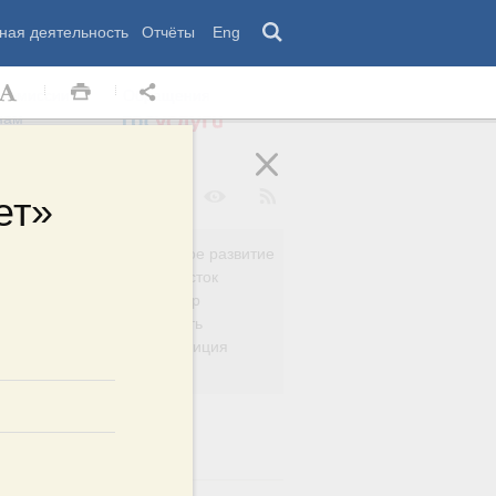
ная деятельность
Отчёты
Eng
 комиссии
Обращения
нам
ет»
Региональное развитие
да
Дальний Восток
вязь
Россия и мир
Безопасность
сть
Право и юстиция
яйство