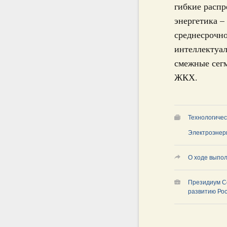
гибкие распр
энергетика –
среднесрочно
интеллектуал
смежные сегм
ЖКХ.
Технологичес
Электроэнерг
О ходе выпол
Президиум С
развитию Ро