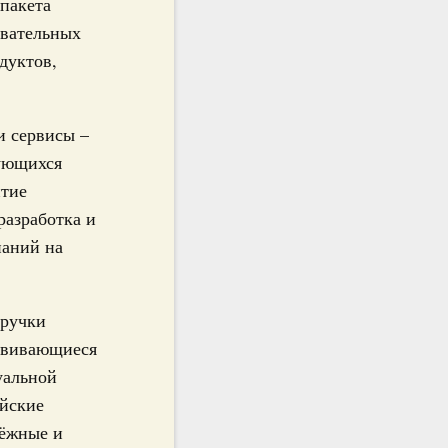
 пакета
овательных
дуктов,
и сервисы –
зующихся
итие
разработка и
паний на
ыручки
азвивающиеся
уальной
ийские
дёжные и