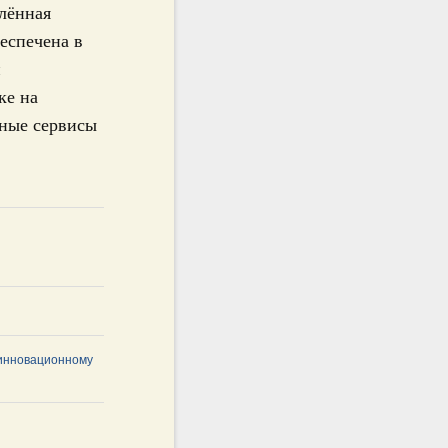
елённая
еспечена в
и
ке на
сные сервисы
 инновационному