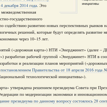
инициативы
4 декабря 2014 года
. Это
тных трассах открылись
31
я межведомственная
жного сервиса
стно-государственного
ации
С помощь
по содействию развитию новых перспективных рынков на
о итогам стратегической сессии о
осуществ
огичных решений, которые будут определять развитие м
вления научно-технологическим развитием
Для поиск
кономики через 10–15 лет.
сервисо
Вчера
иятий («дорожная карта») НТИ «Энерджинет» (далее – 
Выбра
тво
пери
») разработан рабочей группой «Энерджинет» НТИ в соо
 объектов ЖКХ обновлено в России при участии
азработки и реализации планов мероприятий («дорожны
Архи
ы
постановлением Правительства от 18 апреля 2016 года 
орий. ОЭЗ. ТОР. Моногорода
Национальной технологической инициативы»).
е по реализации проектов института
льном округе
Подпи
арта» утверждена решением президиума Совета при През
Федерации по модернизации экономики и инновационно
Ежеднев
 фестиваль молодёжи сформировал целое
дание президиума по данному вопросу состоялось 28 сен
 на себя ответственность за будущее
Email