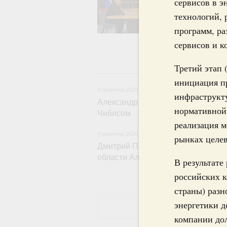
сервисов в э
достижения нац
проектов по ул
технологий, 
программы стан
программ, ра
экономики. Так
экологии. Отд
сервисов и к
ЕАЭС.
Третий этап 
4 
инициация п
4 августа 2026
инфраструкту
Александр Новак встретился с г
нормативной 
Чибисом
реализация м
4 августа 2026
,
Общие вопросы агропромышлен
рынках целев
Дмитрий Патрушев провёл рабочу
области Александром Дрозденко
В результате
российских 
страны) раз
энергетики д
компании дол