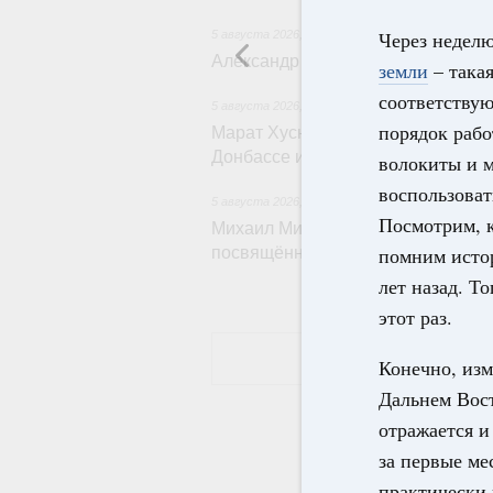
Через недел
5 августа 2026
,
Оборот бензина и дизельного т
Александр Новак провёл совещан
земли
– такая
соответствую
5 августа 2026
,
Жилищная политика, рынок жил
порядок рабо
Марат Хуснуллин: Первые проект
Донбассе и Новороссии будут ре
волокиты и м
воспользоват
5 августа 2026
,
Вопросы производительности т
Посмотрим, к
Михаил Мишустин дал поручения п
помним исто
посвящённой повышению произво
лет назад. Т
этот раз.
Конечно, изм
Дальнем Вос
отражается и
за первые ме
практически 