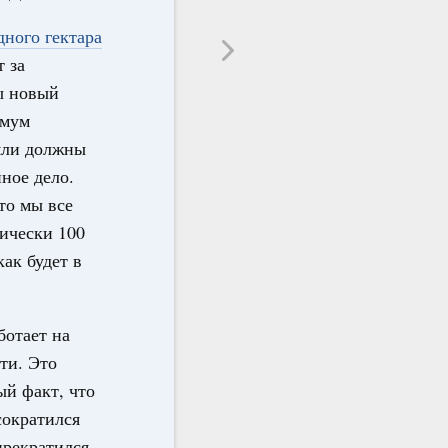
дного гектара
т за
ы новый
имум
мли должны
нное дело.
то мы все
ически 100
ак будет в
ботает на
ти. Это
ый факт, что
сократился
прекратился.