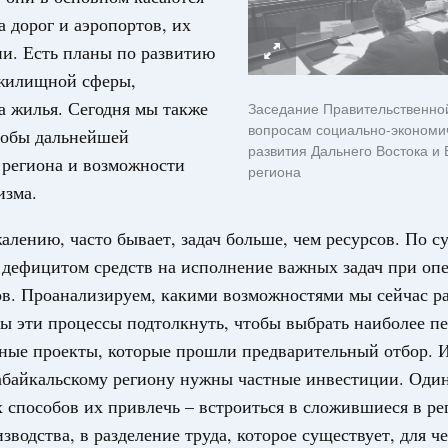
а дорог и аэропортов, их
и. Есть планы по развитию
 жилищной сферы,
а жилья. Сегодня мы также
Заседание Правительственно
вопросам социально-экономи
собы дальнейшей
развития Дальнего Востока и 
 региона и возможности
региона
изма.
жалению, часто бывает, задач больше, чем ресурсов. По с
с дефицитом средств на исполнение важных задач при о
ов. Проанализируем, какими возможностями мы сейчас р
бы эти процессы подтолкнуть, чтобы выбрать наиболее п
ные проекты, которые прошли предварительный отбор. 
абайкальскому региону нужны частные инвестиции. Один
способов их привлечь – встроиться в сложившиеся в ре
зводства, в разделение труда, которое существует, для ч