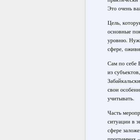
Это очень ва
Цель, котору
основные пок
уровню. Нуж
сфере, ожив
Сам по себе 
из субъектов
Забайкальски
свои особенн
учитывать.
Часть мероп
ситуации в э
сфере заложе
программах –