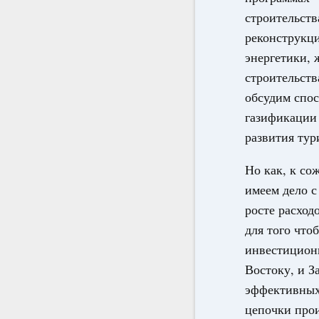
строительств
реконструкци
энергетики,
строительств
обсудим спо
газификации
развития тур
Но как, к со
имеем дело 
росте расход
для того что
инвестицион
Востоку, и З
эффективных 
цепочки прои