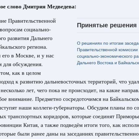
ое слово Дмитрия Медведева:
31
тельства
ние Правительственной
Принятые решения
иальных объектов федерального значения
вопросам социально-
С помощь
о заказчика»
го развития Дальнего
осуществ
О решениях по итогам засед
Для поиск
йкальского региона.
труктура для жизни»
Правительственной комиссии
сервисо
орожных участков, ведущих к спортивным
его в Москве, и у нас
социально-экономического ра
о нацпроекту «Инфраструктура для жизни»
м для обсуждения.
Дальнего Востока и Байкальск
Выбра
пери
том, как в целом
вцов и руководитель Росмолодёжи Григорий
подход к развитию дальневосточных территорий, что удал
Архи
ов проекта «Кольцо открытий»
 несколько лет, чего пока не происходит, на какие напра
бое внимание. Предметно сосредоточимся на Байкальском
юз. Интеграция на пространстве СНГ
ыступят наши коллеги-губернаторы. Обсудим планы по с
тельственного совета в узком составе
Подпи
х транспортных коридоров, которые соединят Приморье
рубежными странами (кроме СНГ) на двусторонней основе
овинции Китая, а также подведём итоги того, как испол
Ежеднев
 встречу с Министром промышленности,
оторые были ранее даны на заседаниях правительственн
рана Мохаммадом Атабаком
Email