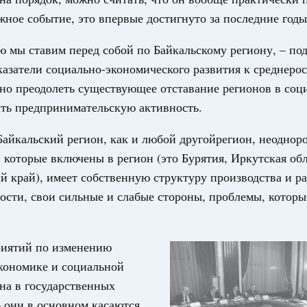
жное событие, это впервые достигнуто за последние годы
ю мы ставим перед собой по Байкальскому региону, – по
азатели социально-экономического развития к среднеро
но преодолеть существующее отставание регионов в соц
ить предпринимательскую активность.
Байкальский регион, как и любой другойрегион, неоднор
, которые включены в регион (это Бурятия, Иркутская обл
й край), имеет собственную структуру производства и ра
ости, свои сильные и слабые стороны, проблемы, котор
риятий по изменению
кономике и социальной
на в государственных
 они в основном касаются