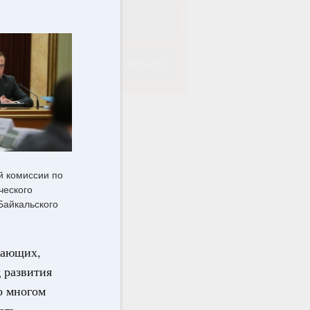
Подписаться
Подписаться
й комиссии по
ческого
Байкальского
вающих,
 развития
о многом