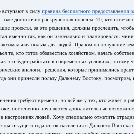
ю вступают в силу
правила бесплатного предоставления о
оплива
ие по ситуации на топливном рынке
 тоже достаточно раскрученная новелла. Те, кто отвечаю
щие проекты, за эти решения, должны проследить, чтоб
ья
тал именно так, как он изначально и планировался: мин
ы комплексного развития территорий в
ализованы в городах ДНР
аксимальная польза для людей. Правом на получение зе
ься те, кто готов обзавестись хозяйством, начать собстве
руда и поддержки занятости
ак это будет работать в современных условиях, потому ч
о итогам стратегической сессии,
рические аналоги, решения, которые принимались практ
дительности труда
1
огда они принесли пользу Дальнему Востоку, посмотрим, к
Показать еще
енения требуют времени, но всё же у тех, кто живёт и ра
токе, постепенно появляются дополнительные возможнос
 в настроениях людей. Хочу специально отметить отрадн
сяцы текущего года отток населения с Дальнего Востока 
на порядок, можно считать, что он вообще практически 