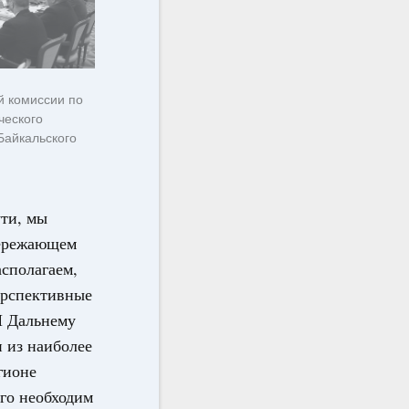
й комиссии по
ческого
Байкальского
ути, мы
пережающем
асполагаем,
ерспективные
И Дальнему
 из наиболее
гионе
его необходим