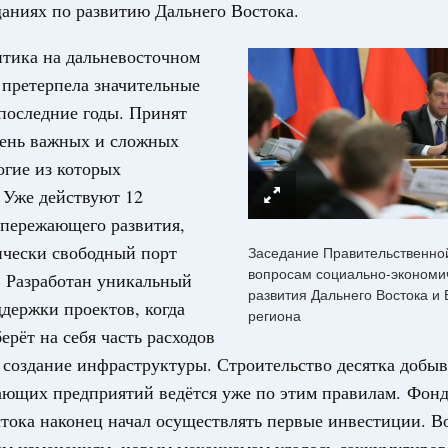
аниях по развитию Дальнего Востока.
0 маршрутов научно-популярного туризма в
итика на дальневосточном
ятилетия науки и технологий
 претерпела значительные
последние годы. Принят
 отношения со странами СНГ на двусторонней основе
Email
 работе VIII Российско-Киргизского
чень важных и сложных
сийско-Киргизской межрегиональной
гие из которых
 Уже действуют 12
опережающего развития,
тных трассах открылись
ически свободный порт
Заседание Правительственно
жного сервиса
вопросам социально-экономи
. Разработан уникальный
развития Дальнего Востока и 
держки проектов, когда
овации
региона
о итогам стратегической сессии о
ерёт на себя часть расходов
вления научно-технологическим развитием
 создание инфраструктуры. Строительство десятка добы
ающих предприятий ведётся уже по этим правилам. Фонд
 августа, среда
тока наконец начал осуществлять первые инвестиции. В
тво