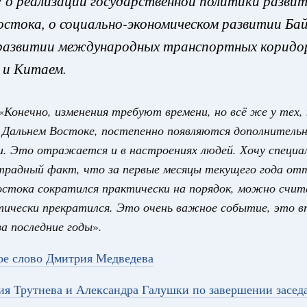
: о реализации государственной политики разви
остока, о социально-экономическом развитии Ба
о развитии международных транспортных коридо
 и Китаем.
Кален
«
Конечно, изменения требуют времени, но всё же у тех
 Интеграция на пространстве СНГ
 Дальнем Востоке, постепенно появляются дополнитель
ительственного совета в расширенном
. Это отражается и в настроениях людей. Хочу специа
ПН
радный факт, что за первые месяцы текущего года отт
едания актуальные задачи углубления интеграции, в том
остока сократился практически на порядок, можно счит
нствование кооперации в области таможенного
и администрирования, развитие электронной торговли,
тически прекратился. Это очень важное событие, это в
3
родовольственной безопасности, цифровизация грузовых
ых перевозок, формирование общего финансового
а последние годы
»
.
10
ое слово Дмитрия Медведева
Вчера
17
я Трутнева и Александра Галушки по завершении засе
политики
е Правительственной комиссии по
24