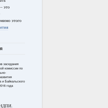
ать
– это
е
омимо этого
ития
я
ов заседания
ой комиссии по
ьно-
развития
а и Байкальского
2016 года
и НДПИ.