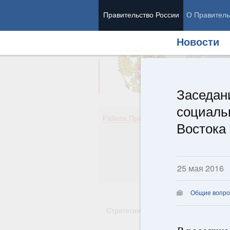
Правительство России
О Правитель
Новости
Председател
Вице-премь
Заседан
социаль
Де
Работа Правительства
Востока 
Здо
Обр
Кул
Об
25 мая 2016
Гос
Общие вопро
Стратегии
Государственные пр