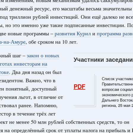
им изменениям, новым механизмам удалось саккумулиров
 объектов ЖКХ обновлено в России при участии
ый денежный ресурс, его масштабы весьма значительны 
под триллион рублей инвестиций. Они ещё далеко не вс
орий. ОЭЗ. ТОР. Моногорода
, но это именно уже такие подписанные инвестиции. П
е по реализации проектов института
две новые программы –
развития Курил
и
программа разв
льном округе
а-на-Амуре
, обе сроком на 10 лет.
 фестиваль молодёжи сформировал целое
жный шаг –
закон о новых
Участники заседани
 на себя ответственность за будущее
готах инвесторам на
токе
. Два дня назад он был
труктура для жизни»
Список участник
даний на юге России вырос почти на треть
зидентом. Важно, что в
Правительственн
PDF
жен понятный, доступный
вопросам социал
ровая система. Недвижимость. Оценочная деятельность
экономического 
учения льгот, в отличие от
равкомиссии в управление «ДОМ.РФ»
Дальнего Восток
йствовал ранее. Напомню,
регионах
региона, 25 мая 
естор в течение трёх лет
ект не менее 50 млн рублей собственных средств, то он
туризм в России вырос на 4,3%, въездной –
я на определённый срок от уплаты налога на прибыль 