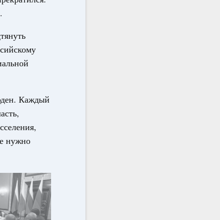
.
дтянуть
ссийскому
иальной
оден. Каждый
асть,
сселения,
ые нужно