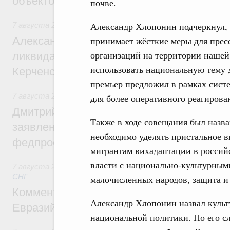
объектов
почве.
Александр Хлопонин подчеркнул, 
7 августа 2026
,
Чрезвычайные ситуации и ликвидация их 
Александр Козлов провёл заседание пра
принимает жёсткие меры для прес
организаций на территории нашей
ликвидации последствий чрезвычайной с
использовать национальную тему 
Керченском проливе
премьер предложил в рамках сист
7 августа 2026
,
Среднее профессиональное образование
для более оперативного реагиров
Дмитрий Чернышенко: Установлен рекорд
Также в ходе совещания был назв
заявлений от абитуриентов колледжей и
необходимо уделять пристальное в
федпроекта «Профессионалитет»
мигрантам вихадаптации в россий
власти с национально-культурным
7 августа 2026
,
Евразийский экономический союз. Интегр
СНГ
малочисленных народов, защита и 
Комментарий Алексея Оверчука по итога
Александр Хлопонин назвал культ
Евразийского межправительственного со
национальной политики. По его с