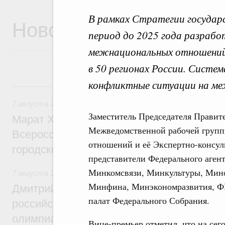
В рамках Стратегии государ
Новости
период до 2025 года разраб
межнациональных отношений
в 50 регионах России. Сист
конфликтные ситуации на ме
7 августа, пятница
7 августа 2026
,
Экономика городов. Городская среда
Заместитель Председателя Правит
Марат Хуснуллин провёл заседание ком
Межведомственной рабочей групп
Всероссийского конкурса лучших проект
отношений и её Экспертно-консуль
городской среды
представители Федерального аген
Минкомсвязи, Минкультуры, Мино
7 августа 2026
,
Отрасль информационных технологий
Минфина, Минэкономразвития, Ф
Дмитрий Чернышенко и Сергей Кравцов 
палат Федерального Собрания.
российскую сборную с победой на Межд
олимпиаде по искусственному интеллект
Вице-премьер отметил, что на сег