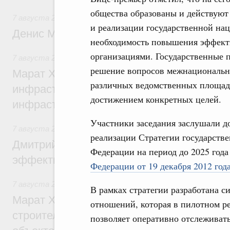
общества образованы и действуют
7 августа 2026
,
Общие вопросы промышленной политики
и реализации государственной на
Денис Мантуров посетил Ярославскую о
необходимость повышения эффект
организациями. Государственные 
7 августа 2026
,
Бюджеты субъектов Федерации. Межбюд
решение вопросов межнациональн
Марат Хуснуллин: 15 объектов спортивн
различных ведомственных площадка
инфраструктуры построили и обновили б
достижением конкретных целей.
инфраструктурным кредитам
Участники заседания заслушали д
7 августа 2026
,
Развитие сельских территорий
реализации Стратегии государств
Дмитрий Патрушев: Синхронизация госп
Федерации на период до 2025 год
эффективность поддержки сельских тер
Федерации от 19 декабря 2012 го
7 августа 2026
,
Экономика городов. Городская среда
В рамках стратегии разработана 
Марат Хуснуллин: «Единый заказчик» з
отношений, которая в пилотном ре
строительство и реконструкцию более 3
позволяет оперативно отслежива