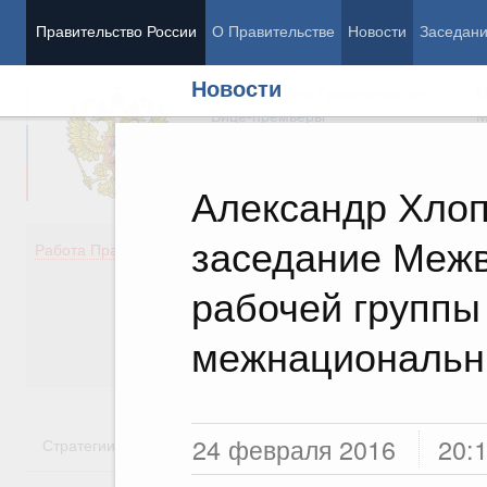
Правительство России
О Правительстве
Новости
Заседан
Новости
Председатель Правительства
М
Вице-премьеры
М
Александр Хлоп
заседание Меж
Демография
Занято
Работа Правительства
Здоровье
Технол
Образование
Эконом
рабочей группы
Культура
Финан
Общество
Социал
межнациональн
Государство
24 февраля 2016
20:
Стратегии
Государственные программы
Национальн