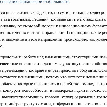
беспечению финансовой стабильности
.
з. Интеграция на пространстве СНГ
тся перспективных задач, то, по сути, это наш среднесро
ительственного совета в расширенном
т два года назад. Решения, которые мы в него закладыва
кономику от сырьевой модели к инновационному формат
едания актуальные задачи углубления интеграции, в том
Email
жению именно в этом направлении. В принципе такие р
нствование кооперации в области таможенного
и администрирования, развитие электронной торговли,
 и движение в этом направлении происходило, но, конеч
родовольственной безопасности, цифровизация грузовых
е.
ых перевозок, формирование общего финансового
 продолжить работу над намеченными структурными изм
з. Интеграция на пространстве СНГ
известные внешние и в данном случае внутренние обстоя
 во встрече Президента Киргизии Садыра
ть предложения, которые как раз предстоит обсудить. Осн
участников заседания Евразийского
 остаются неизменными, потому что остаются неизменны
роблемы, которые накопились в нашей экономике, – это
Вчера
 конкурентоспособности, и поддержка науки и технолог
политики
е высокотехнологичных товаров, услуг), и развитие тран
е Правительственной комиссии по
уры, инфраструктуры связи, информационных технологи