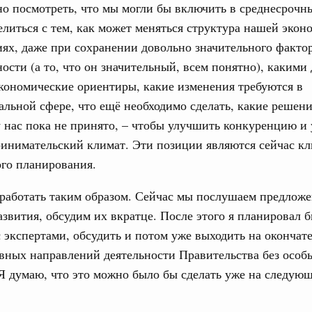
о посмотреть, что мы могли бы включить в среднесрочн
0 маршрутов научно-популярного туризма в
литься с тем, как может меняться структура нашей экон
ятилетия науки и технологий
ях, даже при сохранении довольно значительного факто
 отношения со странами СНГ на двусторонней основе
ости (а то, что он значительный, всем понятно), каким
 работе VIII Российско-Киргизского
кономические ориентиры, какие изменения требуются в
сийско-Киргизской межрегиональной
льной сфере, что ещё необходимо сделать, какие решени
 у нас пока не принято, – чтобы улучшить конкуренцию и
ринимательский климат. Эти позиции являются сейчас к
тных трассах открылись
го планирования.
жного сервиса
1
работать таким образом. Сейчас мы послушаем предлож
вития, обсудим их вкратце. После этого я планировал б
с экспертами, обсудить и потом уже выходить на окончат
Показать еще
вных направлений деятельности Правительства без особ
Я думаю, что это можно было бы сделать уже на следующ