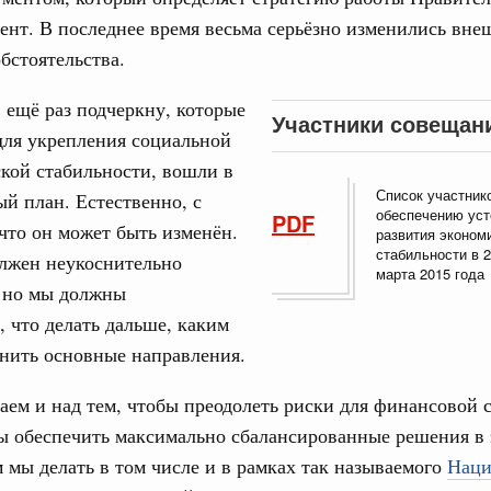
урным кредитам
нт. В последнее время весьма серьёзно изменились вне
31
бстоятельства.
ия госпрограмм повысит эффективность
 ещё раз подчеркну, которые
С помощь
Участники совещан
осуществ
для укрепления социальной
еда
Для поиск
кой стабильности, вошли в
ик» завершил строительство и реконструкцию
сервисо
Список участник
й план. Естественно, с
обеспечению уст
PDF
 что он может быть изменён.
Выбра
развития эконом
ация их последствий
пери
стабильности в 2
олжен неукоснительно
ние правкомиссии по ликвидации последствий
марта 2015 года
, но мы должны
Архи
ском проливе
, что делать дальше, каким
ование
нить основные направления.
 рекорд по числу заявлений от абитуриентов
Подпи
екта «Профессионалитет»
аем и над тем, чтобы преодолеть риски для финансовой 
ы обеспечить максимально сбалансированные решения в 
з. Интеграция на пространстве СНГ
Ежеднев
м мы делать в том числе и в рамках так называемого
Наци
о итогам заседания Евразийского
Email