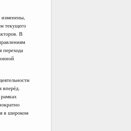
о изменены,
ом текущего
акторов. В
аправлениям
я перехода
ионной
деятельности
я вперёд.
 рамках
нократно
ся в широком