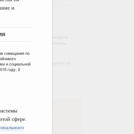
шние и
ю этого календаря поиск
ия
ляется в рамках текущего раздела.
а по всему сайту воспользуйтесь
м
"Поиск"
ов совещания по
ойчивого
ть материалы текущего раздела за
ики и социальной
од
015 году, 2
в
ска
системы
этой сфере.
ная
Еженедельная
онального