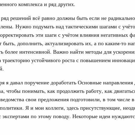
нного комплекса и ряд других.
тельства
 ряд решений всё равно должны быть если не радикальн
иальных объектов федерального значения
о заказчика»
лены. Нужно подумать над тактическими шагами с учёт
корректировать эти шаги с учётом влияния негативных ф
труктура для жизни»
т быть, дополнить, актуализировать их, а по каким-то н
орожных участков, ведущих к спортивным
ть более интенсивной. Важно найти методы для ускорени
о нацпроекту «Инфраструктура для жизни»
а траекторию устойчивого роста с повышением инновац
й.
вцов и руководитель Росмолодёжи Григорий
ов проекта «Кольцо открытий»
ря я давал поручение доработать Основные направления 
а, чтобы понимать, как продолжить работу, как двигатьс
юз. Интеграция на пространстве СНГ
тельственного совета в узком составе
едомства свои предложения подготовили, в том числе в
политики. Я и мои коллеги, здесь присутствующие, неод
рубежными странами (кроме СНГ) на двусторонней основе
с экспертами по этому поводу. Некоторые идеи нуждают
 встречу с Министром промышленности,
рана Мохаммадом Атабаком