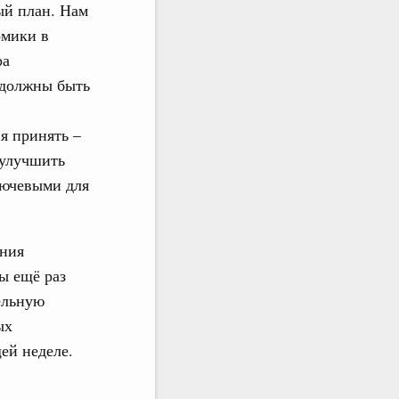
ый план. Нам
омики в
ра
и должны быть
я принять –
 улучшить
лючевыми для
ения
ы ещё раз
ельную
ых
ей неделе.