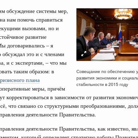
м обсуждение системы мер,
на нам помочь справиться
текущими вызовами, но и
стойчивое развитие
Кален
ы договаривались – я
 обсуждал это и с членами
да
ие комиссии Всероссийского конкурса лучших
а, и с экспертами, – что мы
ды
ПН
овать таким образом: в
Совещание по обеспечению у
развития экономики и социал
ризисного плана
огий
стабильности в 2015 году
авцов поздравили российскую сборную с
 оперативные меры, причём
иаде по искусственному интеллекту
3
ут корректироваться в зависимости от развития экономи
всё, что связано со структурными преобразованиями, дол
олитики
10
равления деятельности Правительства.
скую область
17
. Межбюджетные отношения
равления деятельности Правительства, как известно, яв
ортивной инфраструктуры построили и
ментом, который определяет стратегию работы Правител
24