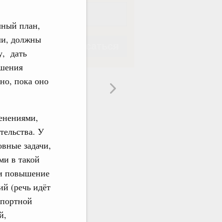
чный план,
ли, должны
Подписаться
у, дать
ешения
но, пока оно
енениями,
Подписаться
тельства. У
овные задачи,
ми в такой
 и повышение
ий (речь идёт
спортной
й,