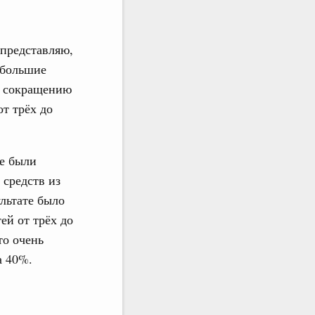
 представляю,
 большие
по сокращению
от трёх до
ые были
 средств из
ультате было
ей от трёх до
то очень
а 40%.