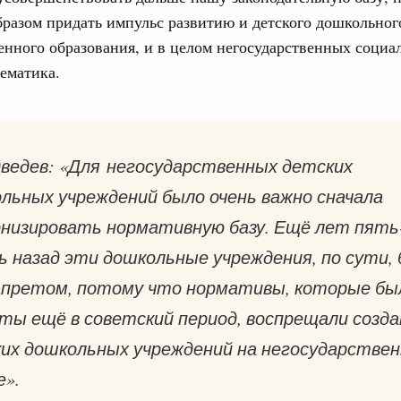
бразом придать импульс развитию и детского дошкольног
труктура для жизни»
даний на юге России вырос почти на треть
енного образования, и в целом негосударственных социа
ематика.
ровая система. Недвижимость. Оценочная деятельность
равкомиссии в управление «ДОМ.РФ»
регионах
ведев: «Для негосударственных детских
туризм в России вырос на 4,3%, въездной –
льных учреждений было очень важно сначала
низировать нормативную базу. Ещё лет пять
оплива
 назад эти дошкольные учреждения, по сути,
ие по ситуации на топливном рынке
апретом, потому что нормативы, которые бы
ья
ы комплексного развития территорий в
ты ещё в советский период, воспрещали созда
ализованы в городах ДНР
их дошкольных учреждений на негосударствен
руда и поддержки занятости
е».
о итогам стратегической сессии,