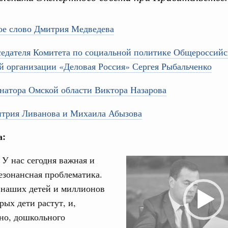
ое слово Дмитрия Медведева
седателя Комитета по социальной политике Общероссийс
 организации «Деловая Россия» Сергея Рыбальченко
Кален
августа, четверг
натора Омской области Виктора Назарова
политики
ПН
трия Ливанова и Михаила Абызова
е Правительственной комиссии по
а:
тельства
3
:
У нас сегодня важная и
иальных объектов федерального значения
Video
о заказчика»
езонансная проблематика.
Player
10
 наших детей и миллионов
труктура для жизни»
рых дети растут, и,
17
орожных участков, ведущих к спортивным
но, дошкольного
о нацпроекту «Инфраструктура для жизни»
24