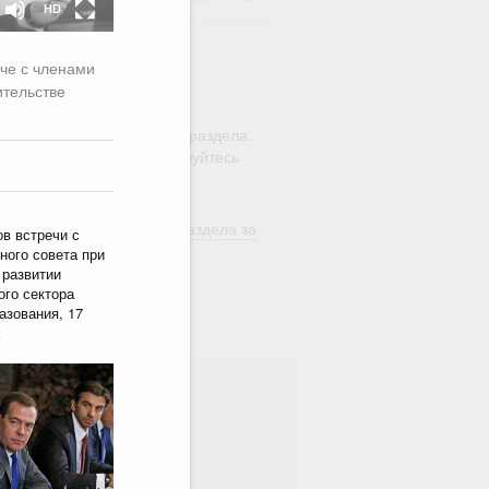
HD
ече с членами
ительстве
ю этого календаря поиск
ляется в рамках текущего раздела.
а по всему сайту воспользуйтесь
м
"Поиск"
ть материалы текущего раздела за
ов встречи с
од
ного совета при
 развитии
ого сектора
в
азования, 17
ска
ная
Еженедельная