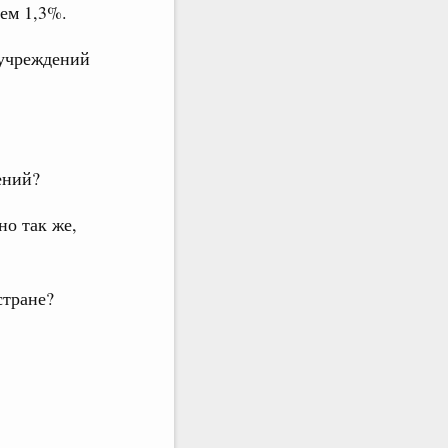
ем 1,3%.
 учреждений
ений?
но так же,
стране?