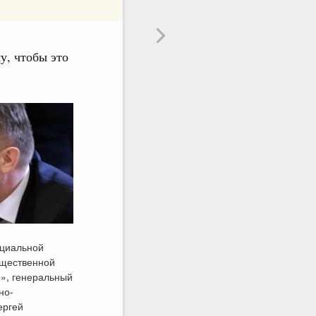
у, чтобы это
оциальной
бщественной
», генеральный
но-
ергей