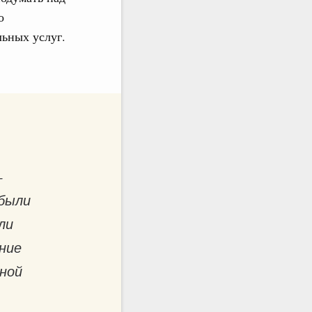
о
льных услуг.
-
 были
ли
ние
ной