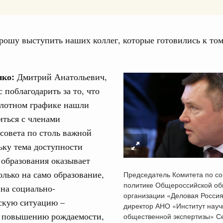
дительности труда
ограмма Спортивных игр ВЭФ-2026
рошу выступить наших коллег, которые готовились к том
1
нко:
Дмитрий Анатольевич,
Показать еще
 поблагодарить за то, что
плотном графике нашли
иться с членами
совета по столь важной
ьку тема доступности
образования оказывает
олько на само образование,
Председатель Комитета по с
политике Общероссийской о
 на социально-
организации «Деловая Россия
скую ситуацию –
директор АНО «Институт науч
т повышению рождаемости,
общественной экспертизы» С