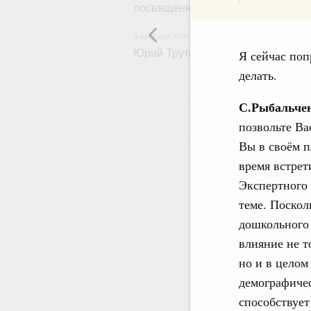
посвящённой повышению произво
5 августа 2026
,
Общие вопросы развития ДФО
Юрий Трутнев: Опубликована пр
Я сейчас поп
делать.
С.Рыбальче
позвольте Вас
Вы в своём 
время встрет
Экспертного 
теме. Поскол
дошкольного 
влияние не т
но и в целом
демографиче
способствуе