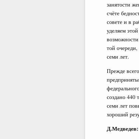
занятости же
счёте беднос
совете и в р
уделяем это
возможности 
той очереди,
семи лет.
Прежде всего
предприняты 
федерального
создано 440 
семи лет пов
хороший резу
Д.Медведев