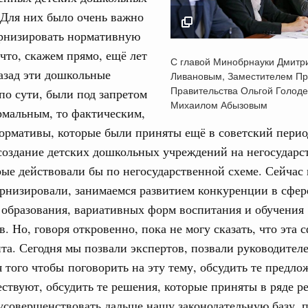
 Для них было очень важно
тных трассах открылись
ернизировать нормативную
жного сервиса
 что, скажем прямо, ещё лет
С главой Минобрнау
С главой Минобрнауки Дмитр
овации
Дмитрием Ливановы
азад эти дошкольные
Ливановым, Заместителем П
о итогам стратегической сессии о
Заместителем Предс
Правительства Ольгой Голод
Email
по сути, были под запретом
вления научно-технологическим развитием
Правительства Ольг
Михаилом Абызовым
рмальным, то фактическим,
Голодец и Министро
 августа, среда
ормативы, которые были приняты ещё в советский перио
Михаилом Абызовым
тво
создание детских дошкольных учреждений на негосударс
17 ноября 2014
 объектов ЖКХ обновлено в России при участии
рые действовали бы по негосударственной схеме. Сейчас
рнизировали, занимаемся развитием конкуренции в сфер
орий. ОЭЗ. ТОР. Моногорода
образования, вариативных форм воспитания и обучения
е по реализации проектов института
. Но, говоря откровенно, пока не могу сказать, что эта с
льном округе
та. Сегодня мы позвали экспертов, позвали руководител
я того чтобы поговорить на эту тему, обсудить те предло
 фестиваль молодёжи сформировал целое
ствуют, обсудить те решения, которые приняты в ряде ре
 на себя ответственность за будущее
усовершенствовать дальше нашу законодательную базу, 