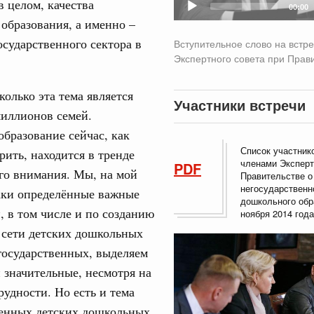
в целом, качества
00:00
образования, а именно –
вцов и руководитель Росмолодёжи Григорий
31
осударственного сектора в
Вступительное слово на встр
ов проекта «Кольцо открытий»
Экспертного совета при Прав
С помощь
юз. Интеграция на пространстве СНГ
осуществ
тельственного совета в узком составе
колько эта тема является
Для поиск
Участники встречи
миллионов семей.
сервисо
рубежными странами (кроме СНГ) на двусторонней основе
бразование сейчас, как
 встречу с Министром промышленности,
Выбра
Список участник
рана Мохаммадом Атабаком
рить, находится в тренде
пери
членами Эксперт
PDF
го внимания. Мы, на мой
Правительстве о
негосударственн
Архи
таки определённые важные
0 маршрутов научно-популярного туризма в
дошкольного обр
, в том числе и по созданию
ятилетия науки и технологий
ноября 2014 года
 сети детских дошкольных
 отношения со странами СНГ на двусторонней основе
Подпи
государственных, выделяем
 работе VIII Российско-Киргизского
и значительные, несмотря на
сийско-Киргизской межрегиональной
Ежеднев
удности. Но есть и тема
Email
венных детских дошкольных