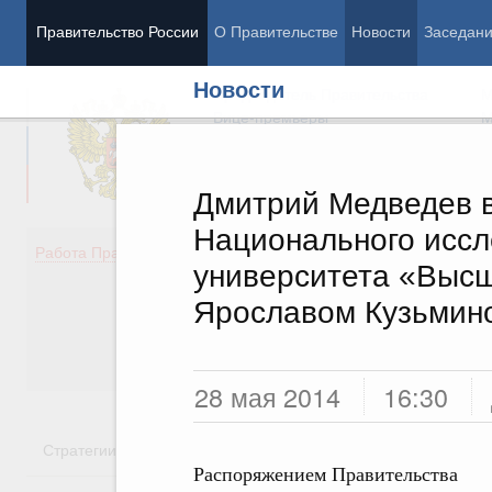
Правительство России
О Правительстве
Новости
Заседан
Новости
Председатель Правительства
М
Вице-премьеры
М
Дмитрий Медведев в
Национального иссл
Демография
Занято
Работа Правительства
университета «Высш
Здоровье
Технол
Образование
Эконом
Ярославом Кузьмин
Культура
Финан
Общество
Социал
Государство
28 мая 2014
16:30
Стратегии
Государственные программы
Национальн
Распоряжением Правительства