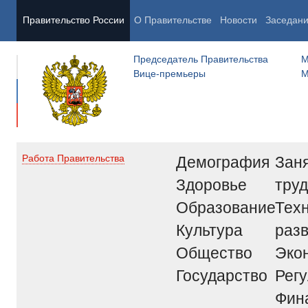
Правительство России
О Правительстве
Новости
Заседан
Председатель Правительства
М
Вице-премьеры
М
Демография
Заня
Работа Правительства
Здоровье
труд
Образование
Тех
Культура
раз
Общество
Эко
Государство
Рег
Фин