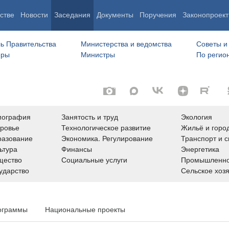
стве
Новости
Заседания
Документы
Поручения
Законопроект
ь Правительства
Министерства и ведомства
Советы и
еры
Министры
По регио
мография
Занятость и труд
Экология
ровье
Технологическое развитие
Жильё и горо
азование
Экономика. Регулирование
Транспорт и с
ьтура
Финансы
Энергетика
щество
Социальные услуги
Промышленно
ударство
Сельское хоз
ограммы
Национальные проекты