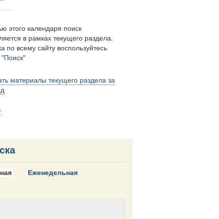
ю этого календаря поиск
ляется в рамках текущего раздела.
а по всему сайту воспользуйтесь
м
"Поиск"
ть материалы текущего раздела за
од
в
ска
ная
Еженедельная