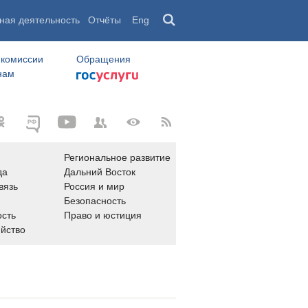
ная деятельность
Отчёты
Eng
 комиссии
Обращения
нам
Региональное развитие
да
Дальний Восток
вязь
Россия и мир
Безопасность
сть
Право и юстиция
яйство