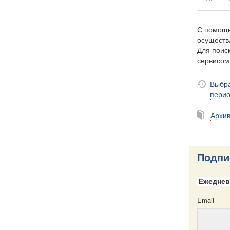
С помощь
осуществ
Для поиск
сервисо
Выбра
пери
Архи
Подпи
Ежеднев
Email