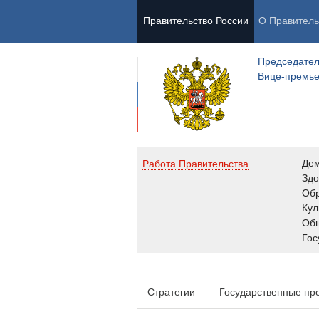
Правительство России
О Правитель
Председател
Вице-премь
Де
Работа Правительства
Здо
Обр
Кул
Об
Гос
Стратегии
Государственные пр