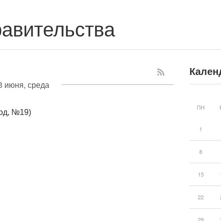
авительства
Кален
3 июня, среда
ПН
од, №19)
1
8
15
22
29