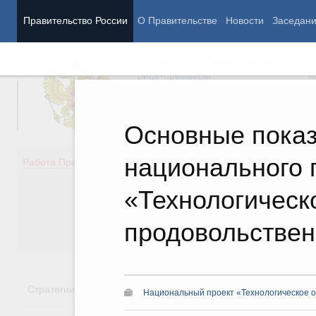
Правительство России
О Правительстве
Новости
Заседан
Председатель Правительства
М
Вице-премьеры
М
Основные показ
национального 
Демография
Занято
Работа Правительства
Здоровье
Технол
Образование
Эконом
«Технологическ
Культура
Финан
Общество
Социал
продовольствен
Государство
Стратегии
Государственные программы
Национальн
Национальный проект «Технологическое 