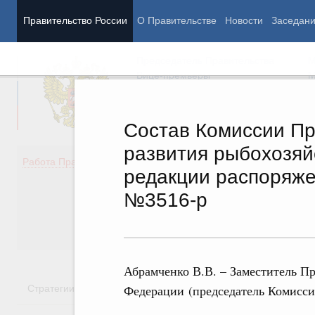
Правительство России
О Правительстве
Новости
Заседан
Председатель Правительства
М
Вице-премьеры
М
Состав Комиссии Пр
развития рыбохозяй
Демография
Занято
Работа Правительства
редакции распоряже
Здоровье
Технол
Образование
Эконом
№3516-р
Культура
Финан
Общество
Социал
Государство
Абрамченко В.В. – Заместитель П
Стратегии
Государственные программы
Национальн
Федерации (председатель Комисси