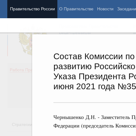
Правительство России
О Правительстве
Новости
Заседан
Председатель Правительства
М
Вице-премьеры
М
Состав Комиссии по
развитию Российско
Демография
Занято
Работа Правительства
Указа Президента Р
Здоровье
Технол
Образование
Эконом
июня 2021 года №3
Культура
Финан
Общество
Социал
Государство
Чернышенко Д.Н. - Заместитель П
Стратегии
Государственные программы
Национальн
Федерации (председатель Комисси