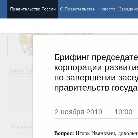
Правительство России
О Правительстве
Новости
Заседан
Председатель Правительства
М
Вице-премьеры
М
Брифинг председате
корпорации развит
Демография
Занято
Работа Правительства
по завершении засе
Здоровье
Технол
Образование
Эконом
правительств госуд
Культура
Финан
Общество
Социал
Государство
2 ноября 2019
10:00
Стратегии
Государственные программы
Национальн
Вопрос:
Игорь Иванович, довольн