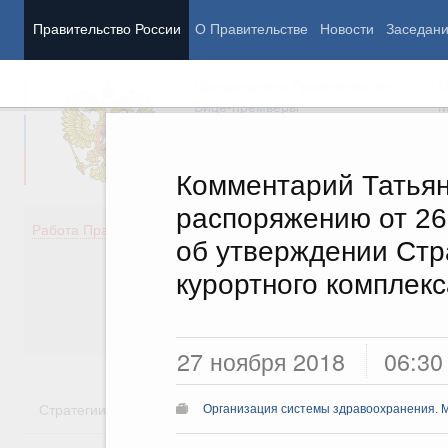
Правительство России
О Правительстве
Новости
Заседан
Председатель Правительства
М
Вице-премьеры
М
Комментарий Татьян
распоряжению от 26
Демография
Занято
Работа Правительства
об утверждении Стр
Здоровье
Технол
Образование
Эконом
курортного комплекс
Культура
Финан
Общество
Социал
Государство
27 ноября 2018
06:30
Стратегии
Государственные программы
Национальн
Организация системы здравоохранения. 