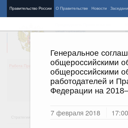
Правительство России
О Правительстве
Новости
Заседан
Председатель Правительства
М
Вице-премьеры
М
Генеральное согла
общероссийскими о
Демография
Занято
Работа Правительства
общероссийскими о
Здоровье
Технол
Образование
Эконом
работодателей и Пр
Культура
Финан
Федерации на 2018–
Общество
Социал
Государство
7 февраля 2018
17:0
Стратегии
Государственные программы
Национальн