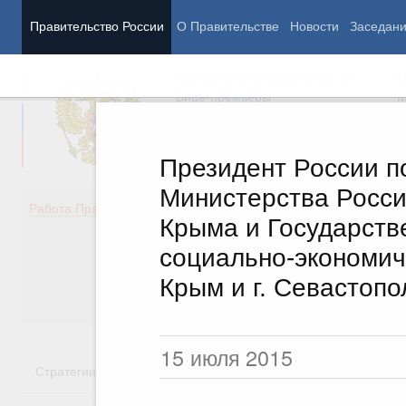
Правительство России
О Правительстве
Новости
Заседан
Председатель Правительства
М
Вице-премьеры
М
Президент России п
Министерства Росси
Демография
Занято
Работа Правительства
Крыма и Государств
Здоровье
Технол
Образование
Эконом
социально-экономич
Культура
Финан
Крым и г. Севастопо
Общество
Социал
Государство
15 июля 2015
Стратегии
Государственные программы
Национальн