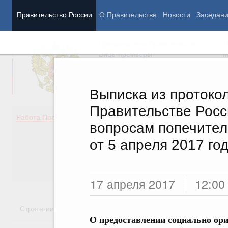
Правительство России
О Правительстве
Новости
Заседан
Председатель Правительства
М
Вице-премьеры
М
Выписка из протоко
Правительстве Росс
Демография
Занято
Работа Правительства
вопросам попечител
Здоровье
Технол
Образование
Эконом
от 5 апреля 2017 го
Культура
Финан
Общество
Социал
Государство
17 апреля 2017
12:00
Стратегии
Государственные программы
Национальн
О предоставлении социально о