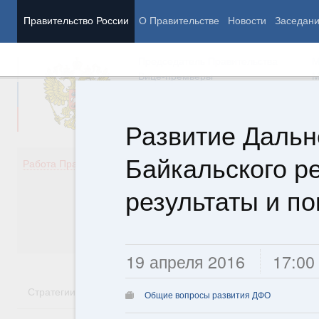
Правительство России
О Правительстве
Новости
Заседан
Председатель Правительства
М
Вице-премьеры
М
Развитие Дальн
Байкальского р
Демография
Занято
Работа Правительства
Здоровье
Технол
Образование
Эконом
результаты и по
Культура
Финан
Общество
Социал
Государство
19 апреля 2016
17:00
Стратегии
Государственные программы
Национальн
Общие вопросы развития ДФО