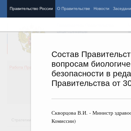
Правительство России
О Правительстве
Новости
Заседан
Председатель Правительства
М
Вице-премьеры
М
Состав Правительст
вопросам биологиче
Демография
Занято
Работа Правительства
безопасности в ред
Здоровье
Технол
Образование
Эконом
Правительства от 30
Культура
Финан
Общество
Социал
Государство
Скворцова В.И. - Министр здраво
Стратегии
Государственные программы
Национальн
Комиссии)