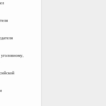
дел
ателя
едателя
 уголовному,
)
ссийской
и