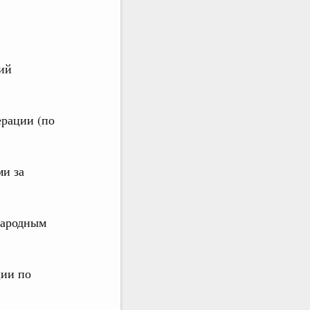
ий
ерации (по
ми за
народным
ции по