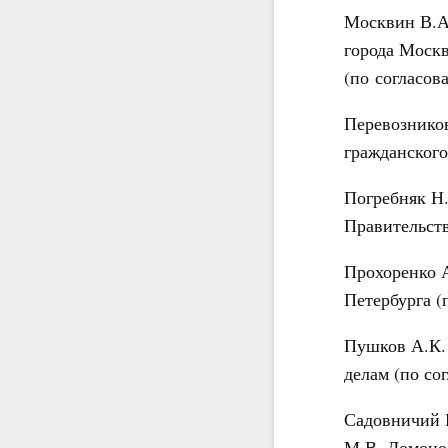
Москвин В.А.
города Моск
(по согласов
Перевозников
гражданского
Погребняк Н.
Правительст
Прохоренко А
Петербурга (
Пушков А.К.
делам (по со
Садовничий В
М.В. Ломонос