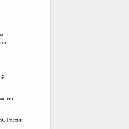
ам
 (по
ой
амента
ФМС России