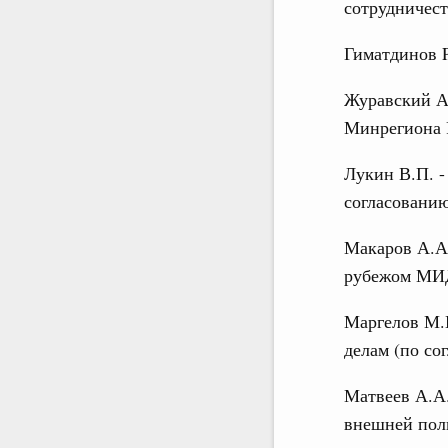
сотрудничес
Гиматдинов P
Журавский А
Минрегиона 
Лукин В.П. -
согласовани
Макаров А.А.
рубежом МИД
Маргелов М.
делам (по со
Матвеев А.А.
внешней пол