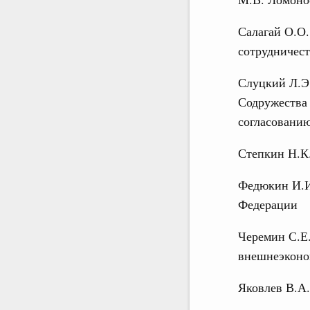
Салагай О.О.
сотрудничест
Слуцкий Л.Э.
Содружества 
согласовани
Степкин Н.К.
Федюкин И.И.
Федерации
Черемин С.Е.
внешнеэконо
Яковлев В.А.