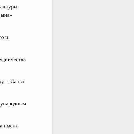
ультуры
цына»
го и
рудничества
у г. Санкт-
дународным
та имени